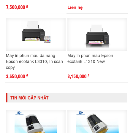
7,500,000
Liên hệ
đ
Máy in phun màu đa năng
Máy in phun màu Epson
Epson ecotank L3310, In scan
ecotank L1310 New
copy
3,650,000
3,150,000
đ
đ
TIN MỚI CẬP NHẬT