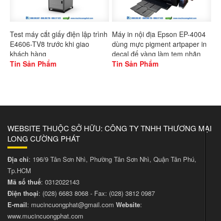
Test máy cắt giấy điện lập trình
Máy in nội địa Epson EP-4004
E4606-TV8 trước khi giao
dùng mực pigment artpaper in
khách hàng
decal đế vàng làm tem nhãn
Tin Sản Phẩm
Tin Sản Phẩm
WEBSITE THUỘC SỞ HỮU: CÔNG TY TNHH THƯƠNG MẠI
LONG CƯỜNG PHÁT
Địa chỉ
: 196/9 Tân Sơn Nhì, Phường Tân Sơn Nhì, Quận Tân Phú,
Tp.HCM
Mã số thuế
: 0312022143
Điện thoại
:
(028) 6683 8068
- Fax:
(028) 3812 0987
E-mail
:
mucincuongphat@gmail.com
Website
:
www.mucincuongphat.com