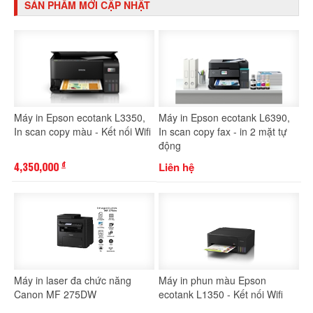
SẢN PHẨM MỚI CẬP NHẬT
Máy in Epson ecotank L3350,
Máy in Epson ecotank L6390,
In scan copy màu - Kết nối Wifi
In scan copy fax - in 2 mặt tự
động
4,350,000
Liên hệ
đ
Máy in laser đa chức năng
Máy in phun màu Epson
Canon MF 275DW
ecotank L1350 - Kết nối Wifi