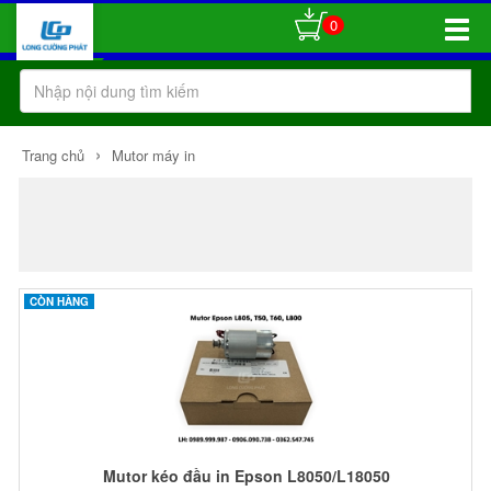
0
Toggle
Naviga
›
Trang chủ
Mutor máy in
CÒN HÀNG
Mutor kéo đầu in Epson L8050/L18050