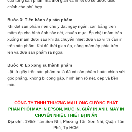
của từng sản phẩm mà thời gian và nhiệt độ sẽ được điều
chỉnh cho phù hợp.
Bước 3: Tiến hành ép sản phẩm
Khi đặt sản phẩm nên chú ý đặt ngay ngắn, cân bằng trên
mâm ép cho hình ảnh sắc nét, chuẩn mực. Ép chặt mâm trên
xuống mâm dưới sau khi đã chuyển nhiệt đưa vào vị trí cần in
trên sản phẩm. Khi đủ thời gian ép, nâng mâm ép phía trên
lên và đưa sản phẩm ra ngoài.
Bước 4: Ép xong ra thành phẩm
Lột tờ giấy trên sản phẩm ra là đã có sản phẩm hoàn chỉnh với
góc phẳng, không bị cong gập, hình ảnh rõ nét, đẹp và bền
màu.
CÔNG TY TNHH THƯƠNG MẠI LONG CƯỜNG PHÁT
PHÂN PHỐI MÁY IN EPSON, MỰC IN, GIẤY IN ẢNH, MÁY IN
CHUYỂN NHIỆT, THIẾT BỊ IN ẤN
Địa chỉ
: 196/9 Tân Sơn Nhì, Phường Tân Sơn Nhì, Quận Tân
Phú, Tp.HCM