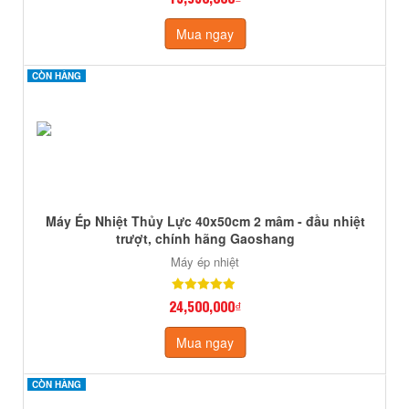
Mua ngay
CÒN HÀNG
CÒN HÀNG
Máy Ép Nhiệt Thủy Lực 40x50cm 2 mâm - đầu nhiệt
trượt, chính hãng Gaoshang
Máy ép nhiệt
24,500,000₫
Mua ngay
CÒN HÀNG
CÒN HÀNG