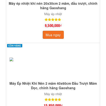
Máy ép nhiệt khí nén 20x30cm 2 mâm, đầu trượt, chính
hãng Gaoshang
Máy ép nhiệt
9,500,000₫
Mua ngay
CÒN HÀNG
CÒN HÀNG
Máy Ép Nhiệt Khí Nén 2 mâm 40x60cm Đầu Trượt Mâm
Dọc, chính hãng Gaoshang
Máy ép nhiệt
15,950,000₫