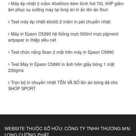
Máy ép nhiệt 2 mâm 40x60cm kèm bình hơi 70L 3HP giảm
âm phục vụ xưởng may tại long an in ấn lên áo thun
Test máy ép nhiệt 40x60 2 mâm in pet chuyển nhiệt
Máy in Epson C5390 hệ thống mực 500ml mực pigment
artpaper in thiệp siêu nét
Test chức năng Scan 2 mặt trên máy in Epson C5890
Test Máy in Epson C5890 in ảnh trên giấy bóng 1 mặt
230gms
Trọn bộ in chuyển nhiệt TÊN VÀ SỐ lên áo bóng đá cho
SHOP SPORT
WEBSITE THUỘC SỞ HỮU: CÔNG TY TNHH THƯƠNG MẠI
LONG CƯỜNG PHÁT