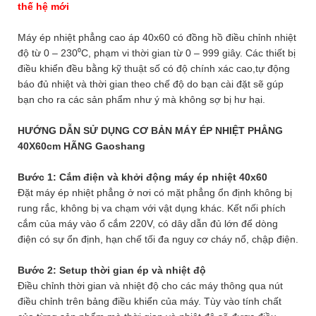
thế hệ mới
Máy ép nhiệt phẳng cao áp 40x60 có đồng hồ điều chỉnh nhiệt
độ từ 0 – 230⁰C, phạm vi thời gian từ 0 – 999 giây. Các thiết bị
điều khiển đều bằng kỹ thuật số có độ chính xác cao,tự động
báo đủ nhiệt và thời gian theo chế độ do bạn cài đặt sẽ gúp
bạn cho ra các sản phẩm như ý mà không sợ bị hư hại.
HƯỚNG DẪN SỬ DỤNG CƠ BẢN MÁY ÉP NHIỆT PHẲNG
40X60cm HÃNG Gaoshang
Bước 1: Cắm điện và khởi động máy ép nhiệt 40x60
Đặt máy ép nhiệt phẳng ở nơi có mặt phẳng ổn định không bị
rung rắc, không bị va chạm với vật dụng khác. Kết nối phích
cắm của máy vào ổ cắm 220V, có dây dẫn đủ lớn để dòng
điện có sự ổn định, hạn chế tối đa nguy cơ cháy nổ, chập điện.
Bước 2: Setup thời gian ép và nhiệt độ
Điều chỉnh thời gian và nhiệt độ cho các máy thông qua nút
điều chỉnh trên bảng điều khiển của máy. Tùy vào tính chất