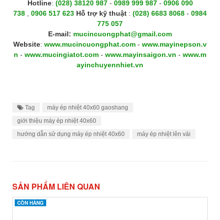
Hotline
:
(028) 38120 987
-
0989 999 987
-
0906 090
738
,
0906 517 623
H
ỗ trợ kỹ thuật
:
(028) 6683 8068
-
0984
775 057
E-mail:
mucincuongphat@gmail.com
Website
:
www.mucincuongphat.com
-
www.mayinepson.v
n
-
www.mucingiatot.com
-
www.mayinsaigon.vn
-
www.m
ayinchuyennhiet.vn
Tag
máy ép nhiệt 40x60 gaoshang
giới thiệu máy ép nhiệt 40x60
hướng dẫn sử dụng máy ép nhiệt 40x60
máy ép nhiệt lên vải
SẢN PHẨM LIÊN QUAN
CÒN HÀNG
CÒN HÀNG