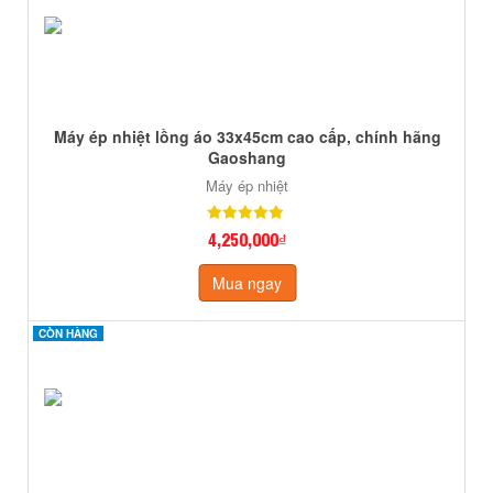
Máy ép nhiệt lồng áo 33x45cm cao cấp, chính hãng
Gaoshang
Máy ép nhiệt
4,250,000₫
Mua ngay
CÒN HÀNG
CÒN HÀNG