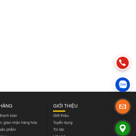
 HÀNG
GIỚI THIỆU
 thanh toán
Giới thiệu
n, giao nhận hàng hóa
Tuyển dụng
 sản phẩm
Tin tức