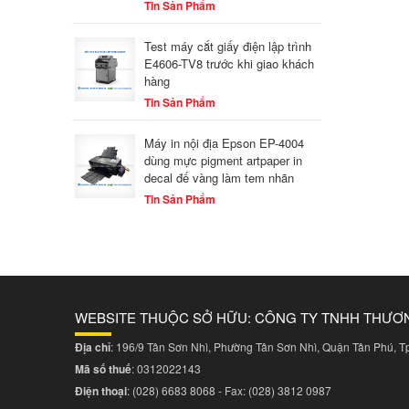
Tin Sản Phẩm
Test máy cắt giấy điện lập trình
E4606-TV8 trước khi giao khách
hàng
Tin Sản Phẩm
Máy in nội địa Epson EP-4004
dùng mực pigment artpaper in
decal đế vàng làm tem nhãn
Tin Sản Phẩm
WEBSITE THUỘC SỞ HỮU: CÔNG TY TNHH THƯƠ
Địa chỉ
: 196/9 Tân Sơn Nhì, Phường Tân Sơn Nhì, Quận Tân Phú, 
Mã số thuế
: 0312022143
Điện thoại
:
(028) 6683 8068
- Fax:
(028) 3812 0987