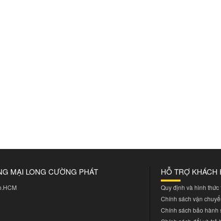
NG MẠI LONG CƯỜNG PHÁT
HỖ TRỢ KHÁCH
Tp.HCM
Quy định và hình thức
Chính sách vận chuyể
Chính sách bảo hành