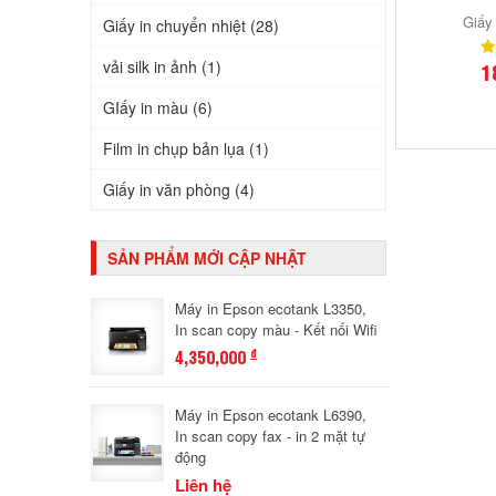
Giấy
Giấy in chuyển nhiệt (28)
vải silk in ảnh (1)
1
GIấy in màu (6)
Film in chụp bản lụa (1)
Giấy in văn phòng (4)
SẢN PHẨM MỚI CẬP NHẬT
Máy in Epson ecotank L3350,
In scan copy màu - Kết nối Wifi
4,350,000
đ
Máy in Epson ecotank L6390,
In scan copy fax - in 2 mặt tự
động
Liên hệ