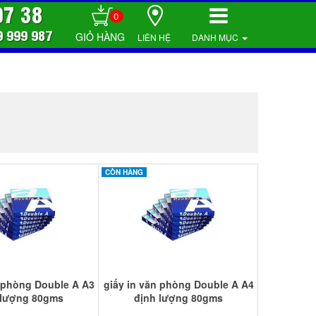
07 38
0
9 999 987
LIÊN HỆ
DANH MỤC
CÒN HÀNG
n phòng Double A A3
giấy in văn phòng Double A A4
 lượng 80gms
định lượng 80gms