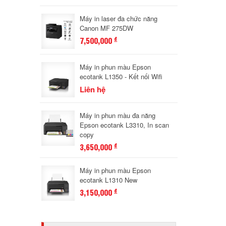
Máy in laser đa chức năng
Canon MF 275DW
7,500,000
đ
Máy in phun màu Epson
ecotank L1350 - Kết nối Wifi
Liên hệ
Máy in phun màu đa năng
Epson ecotank L3310, In scan
copy
3,650,000
đ
Máy in phun màu Epson
ecotank L1310 New
3,150,000
đ