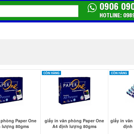
0906 09
HOTLINE: 098
CÒN HÀNG
CÒN HÀNG
n phòng Paper One
giấy in văn phòng Paper One
giấy in vă
h lượng 80gms
A4 định lượng 80gms
định