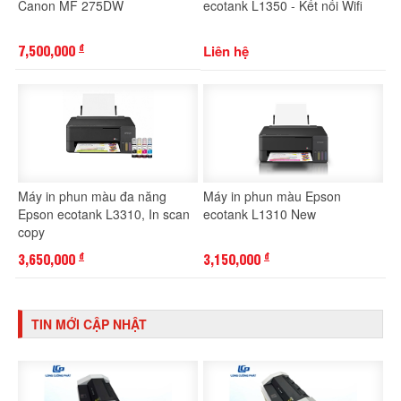
Canon MF 275DW
ecotank L1350 - Kết nối Wifi
7,500,000
Liên hệ
đ
Máy in phun màu đa năng
Máy in phun màu Epson
Epson ecotank L3310, In scan
ecotank L1310 New
copy
3,650,000
3,150,000
đ
đ
TIN MỚI CẬP NHẬT