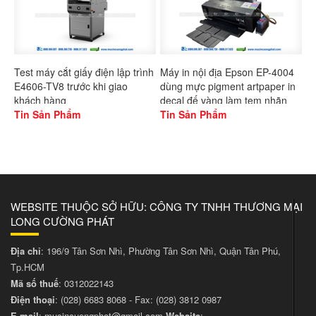
Test máy cắt giấy điện lập trình
Máy in nội địa Epson EP-4004
E4606-TV8 trước khi giao
dùng mực pigment artpaper in
khách hàng
decal đế vàng làm tem nhãn
Tin Sản Phẩm
Tin Sản Phẩm
WEBSITE THUỘC SỞ HỮU: CÔNG TY TNHH THƯƠNG MẠI
LONG CƯỜNG PHÁT
Địa chỉ
: 196/9 Tân Sơn Nhì, Phường Tân Sơn Nhì, Quận Tân Phú,
Tp.HCM
Mã số thuế
: 0312022143
Điện thoại
:
(028) 6683 8068
- Fax:
(028) 3812 0987
E-mail
:
mucincuongphat@gmail.com
Website
: