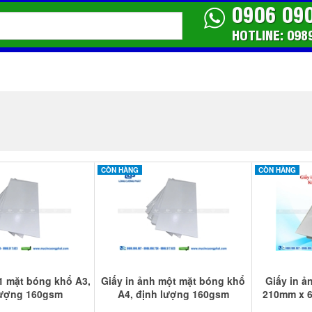
0906 09
HOTLINE: 098
CÒN HÀNG
CÒN HÀNG
 1 mặt bóng khổ A3,
Giấy in ảnh một mặt bóng khổ
Giấy in ả
lượng 160gsm
A4, định lượng 160gsm
210mm x 6