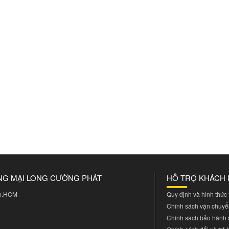
NG MẠI LONG CƯỜNG PHÁT
HỖ TRỢ KHÁCH
Tp.HCM
Quy định và hình thức
Chính sách vận chuyể
Chính sách bảo hành