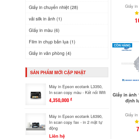
Giấy in
Giấy in chuyển nhiệt (28)
vải silk in ảnh (1)
1
GIấy in màu (6)
Film in chụp bản lụa (1)
CÒN HÀNG
Giấy in văn phòng (4)
SẢN PHẨM MỚI CẬP NHẬT
Máy in Epson ecotank L3350,
In scan copy màu - Kết nối Wifi
Giấy in ảnh
4,350,000
đ
định 
Giấy in
Máy in Epson ecotank L6390,
In scan copy fax - in 2 mặt tự
7
động
Liên hệ