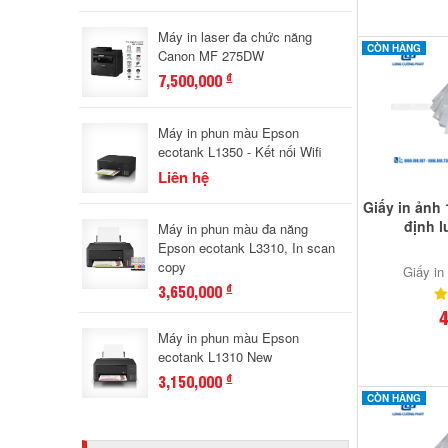
Máy in laser đa chức năng
CÒN HÀNG
Canon MF 275DW
7,500,000
đ
Máy in phun màu Epson
ecotank L1350 - Kết nối Wifi
Liên hệ
Giấy in ảnh
định 
Máy in phun màu đa năng
Epson ecotank L3310, In scan
copy
Giấy in
3,650,000
đ
4
Máy in phun màu Epson
ecotank L1310 New
3,150,000
đ
CÒN HÀNG