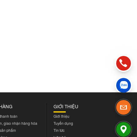
 HÀNG
GIỚI THIỆU
 thanh toán
Giới thiệu
n, giao nhận hàng hóa
Tuyển dụng
 sản phẩm
Tin tức