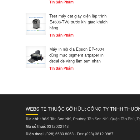
Tin Sản Phẩm
Test máy cắt giấy điện lập trình
E4606-TV8 trước khi giao khách
hàng
Tin Sản Phẩm
Máy in nội địa Epson EP-4004
dùng mực pigment artpaper in
decal đế vàng làm tem nhãn
Tin Sản Phẩm
WEBSITE THUỘC SỞ HỮU: CÔNG TY TNHH THƯƠ
Địa chỉ
: 196/9 Tân Sơn Nhì, Phường Tân Sơn Nhì, Quận Tân Phú, 
Mã số thuế
: 0312022143
Điện thoại
:
(028) 6683 8068
- Fax:
(028) 3812 0987