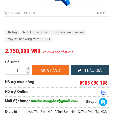
18/05/2021 | 21:38:00
11416
Tag
bình khí nén 25 lít
bình khí nén giảm âm
máy khí nén wing tw-of750-25l
2,750,000 VND
(Giá chưa bao gồm VAT)
Số lượng:
MUA HÀNG
IN BÁO GIÁ
Hỗ trợ mua hàng
0906 090 738
Hỗ trợ Online
Mail đặt hàng:
mucincuongphat@gmail.com
Skype
Địa chỉ
196/9 Tân Sơn Nhì, P.Tân Sơn Nhì, Q.Tân Phú, Tp.HCM