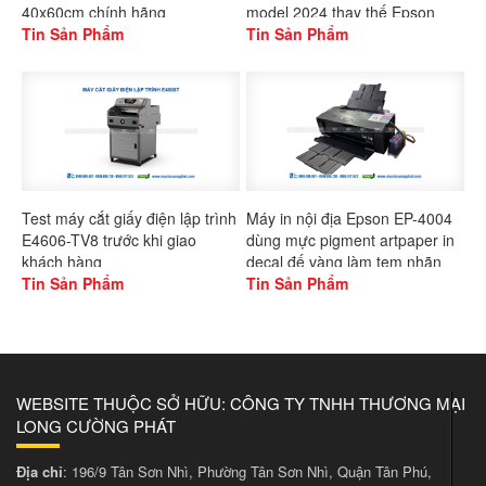
40x60cm chính hãng
model 2024 thay thế Epson
Gaoshang
Tin Sản Phẩm
L1300
Tin Sản Phẩm
Test máy cắt giấy điện lập trình
Máy in nội địa Epson EP-4004
E4606-TV8 trước khi giao
dùng mực pigment artpaper in
khách hàng
decal đế vàng làm tem nhãn
Tin Sản Phẩm
Tin Sản Phẩm
WEBSITE THUỘC SỞ HỮU: CÔNG TY TNHH THƯƠNG MẠI
LONG CƯỜNG PHÁT
Địa chỉ
: 196/9 Tân Sơn Nhì, Phường Tân Sơn Nhì, Quận Tân Phú,