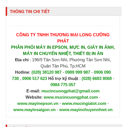
THÔNG TIN CHI TIẾT
CÔNG TY TNHH THƯƠNG MẠI LONG CƯỜNG
PHÁT
PHÂN PHỐI MÁY IN EPSON, MỰC IN, GIẤY IN ẢNH,
MÁY IN CHUYỂN NHIỆT, THIẾT BỊ IN ẤN
Địa chỉ
: 196/9 Tân Sơn Nhì, Phường Tân Sơn Nhì,
Quận Tân Phú, Tp.HCM
Hotline
:
(028) 38120 987
-
0989 999 987
-
0906 090
738
,
0906 517 623
H
ỗ trợ kỹ thuật
:
(028) 6683 8068
-
0984 775 057
E-mail:
mucincuongphat@gmail.com
Website
:
www.mucincuongphat.com
-
www.mayinepson.vn
-
www.mucingiatot.com
-
www.mayinsaigon.vn
-
www.mayinchuyennhiet.vn