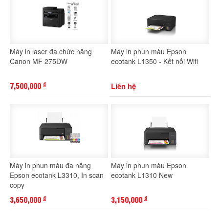
Máy in laser đa chức năng
Máy in phun màu Epson
Canon MF 275DW
ecotank L1350 - Kết nối Wifi
7,500,000
Liên hệ
đ
Máy in phun màu đa năng
Máy in phun màu Epson
Epson ecotank L3310, In scan
ecotank L1310 New
copy
3,650,000
3,150,000
đ
đ