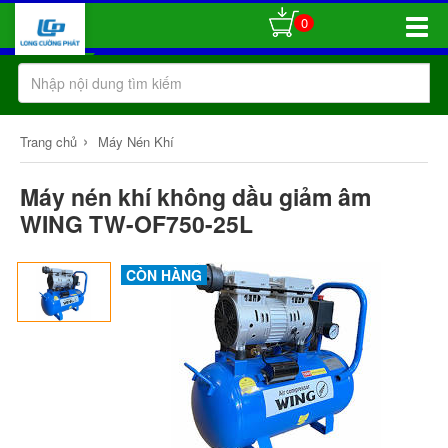
0
Toggle
Naviga
›
Trang chủ
Máy Nén Khí
Máy nén khí không dầu giảm âm
WING TW-OF750-25L
CÒN HÀNG