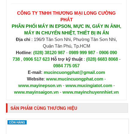
CÔNG TY TNHH THƯƠNG MẠI LONG CƯỜNG
PHÁT
PHÂN PHỐI MÁY IN EPSON, MỰC IN, GIẤY IN ẢNH,
MÁY IN CHUYỂN NHIỆT, THIẾT BỊ IN ẤN
Địa chỉ
: 196/9 Tân Sơn Nhì, Phường Tân Sơn Nhì,
Quận Tân Phú, Tp.HCM
Hotline
:
(028) 38120 987
-
0989 999 987
-
0906 090
738
,
0906 517 623
H
ỗ trợ kỹ thuật
:
(028) 6683 8068
-
0984 775 057
E-mail:
mucincuongphat@gmail.com
Website
:
www.mucincuongphat.com
-
www.mayinepson.vn
-
www.mucingiatot.com
-
www.mayinsaigon.vn
-
www.mayinchuyennhiet.vn
SẢN PHẨM CÙNG THƯƠNG HIỆU
CÒN HÀNG