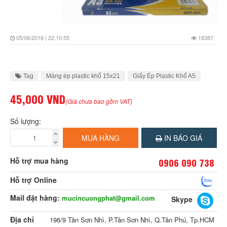
05/06/2016 | 22:10:55
18387
Tag
Màng ép plastic khổ 15x21
Giấy Ép Plastic Khổ A5
45,000 VND
(Giá chưa bao gồm VAT)
Số lượng:
MUA HÀNG
IN BÁO GIÁ
Hỗ trợ mua hàng
0906 090 738
Hỗ trợ Online
Mail đặt hàng:
mucincuongphat@gmail.com
Skype
Địa chỉ
196/9 Tân Sơn Nhì, P.Tân Sơn Nhì, Q.Tân Phú, Tp.HCM