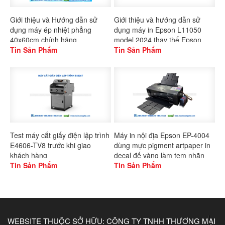
Giới thiệu và Hướng dẫn sử
Giới thiệu và hướng dẫn sử
dụng máy ép nhiệt phẳng
dụng máy in Epson L11050
40x60cm chính hãng
model 2024 thay thế Epson
Gaoshang
Tin Sản Phẩm
L1300
Tin Sản Phẩm
Test máy cắt giấy điện lập trình
Máy in nội địa Epson EP-4004
E4606-TV8 trước khi giao
dùng mực pigment artpaper in
khách hàng
decal đế vàng làm tem nhãn
Tin Sản Phẩm
Tin Sản Phẩm
WEBSITE THUỘC SỞ HỮU: CÔNG TY TNHH THƯƠNG MẠI