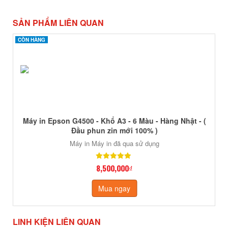
SẢN PHẨM LIÊN QUAN
CÒN HÀNG
CÒN HÀNG
Máy in Epson G4500 - Khổ A3 - 6 Màu - Hàng Nhật - (
Đầu phun zin mới 100% )
Máy in Máy in đã qua sử dụng
8,500,000₫
Mua ngay
LINH KIỆN LIÊN QUAN