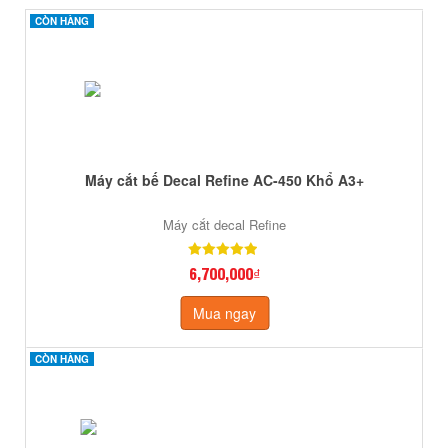
CÒN HÀNG
CÒN HÀNG
Máy cắt bế Decal Refine AC-450 Khổ A3+
Máy cắt decal Refine
6,700,000₫
Mua ngay
CÒN HÀNG
CÒN HÀNG