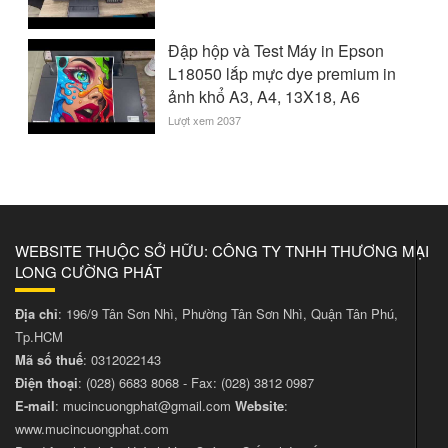
Đập hộp và Test Máy in Epson
L18050 lắp mực dye premium in
ảnh khổ A3, A4, 13X18, A6
Lượt xem 2037
WEBSITE THUỘC SỞ HỮU: CÔNG TY TNHH THƯƠNG MẠI
LONG CƯỜNG PHÁT
Địa chỉ
: 196/9 Tân Sơn Nhì, Phường Tân Sơn Nhì, Quận Tân Phú,
Tp.HCM
Mã số thuế
: 0312022143
Điện thoại
:
(028) 6683 8068
- Fax:
(028) 3812 0987
E-mail
:
mucincuongphat@gmail.com
Website
:
www.mucincuongphat.com