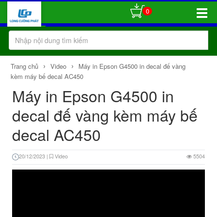
0
Toggle
Naviga
›
›
Trang chủ
Video
Máy in Epson G4500 in decal đế vàng
kèm máy bế decal AC450
Máy in Epson G4500 in
decal đế vàng kèm máy bế
decal AC450
20/12/2023
|
Video
5504