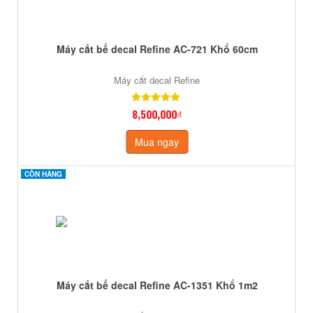
Máy cắt bế decal Refine AC-721 Khổ 60cm
Máy cắt decal Refine
8,500,000₫
Mua ngay
CÒN HÀNG
CÒN HÀNG
Máy cắt bế decal Refine AC-1351 Khổ 1m2