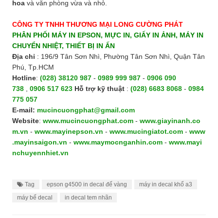
hoa
và văn phòng vừa và nhỏ.
CÔNG TY TNHH THƯƠNG MẠI LONG CƯỜNG PHÁT
PHÂN PHỐI MÁY IN EPSON, MỰC IN, GIẤY IN ẢNH, MÁY IN
CHUYỂN NHIỆT, THIẾT BỊ IN ẤN
Địa chỉ
: 196/9 Tân Sơn Nhì, Phường Tân Sơn Nhì, Quận Tân
Phú, Tp.HCM
Hotline
:
(028) 38120 987
-
0989 999 987
-
0906 090
738
,
0906 517 623
H
ỗ trợ kỹ thuật
:
(028) 6683 8068
-
0984
775 057
E-mail:
mucincuongphat@gmail.com
Website
:
www.mucincuongphat.com
-
www.giayinanh.co
m.vn
-
www.mayinepson.vn
-
www.mucingiatot.com
-
www
.mayinsaigon.vn
-
www.maymocnganhin.com
-
www.mayi
nchuyennhiet.vn
Tag
epson g4500 in decal đế vàng
máy in decal khổ a3
máy bế decal
in decal tem nhãn