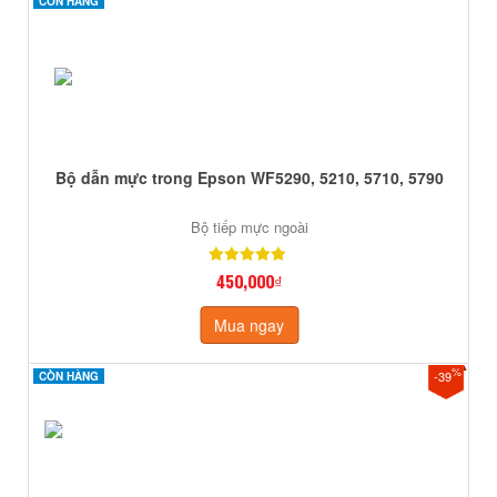
CÒN HÀNG
CÒN HÀNG
Bộ dẫn mực trong Epson WF5290, 5210, 5710, 5790
Bộ tiếp mực ngoài
450,000₫
Mua ngay
%
-39
CÒN HÀNG
CÒN HÀNG