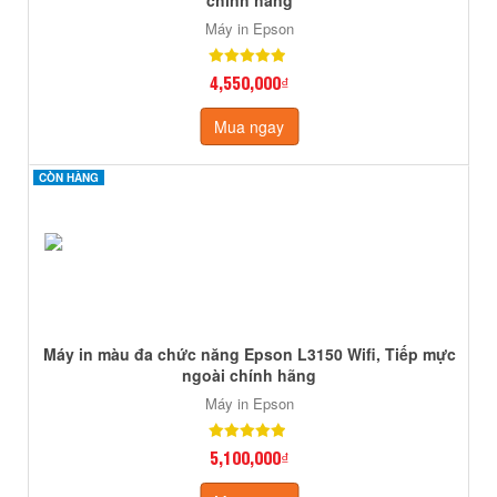
chính hãng
Máy in Epson
4,550,000₫
Mua ngay
CÒN HÀNG
CÒN HÀNG
Máy in màu đa chức năng Epson L3150 Wifi, Tiếp mực
ngoài chính hãng
Máy in Epson
5,100,000₫