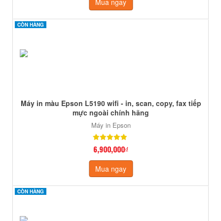
Mua ngay
CÒN HÀNG
CÒN HÀNG
Máy in màu Epson L5190 wifi - in, scan, copy, fax tiếp
mực ngoài chính hãng
Máy in Epson
6,900,000₫
Mua ngay
CÒN HÀNG
CÒN HÀNG