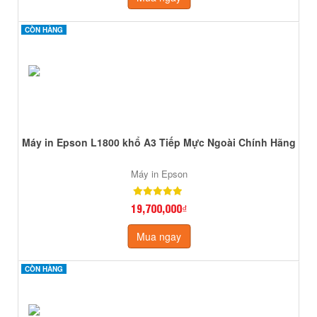
CÒN HÀNG
CÒN HÀNG
Máy in Epson L1800 khổ A3 Tiếp Mực Ngoài Chính Hãng
Máy in Epson
19,700,000₫
Mua ngay
CÒN HÀNG
CÒN HÀNG