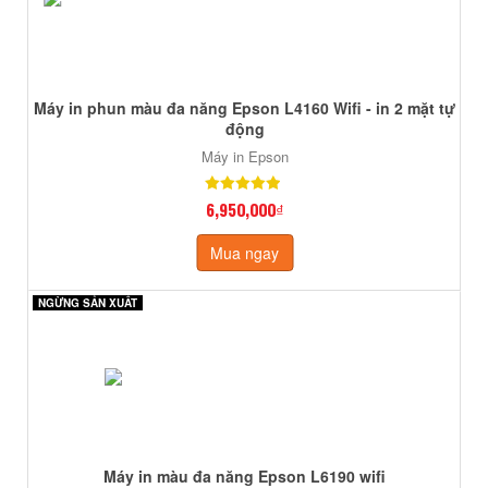
Máy in phun màu đa năng Epson L4160 Wifi - in 2 mặt tự
động
Máy in Epson
6,950,000₫
Mua ngay
NGỪNG SẢN XUẤT
NGỪNG SẢN XUẤT
Máy in màu đa năng Epson L6190 wifi