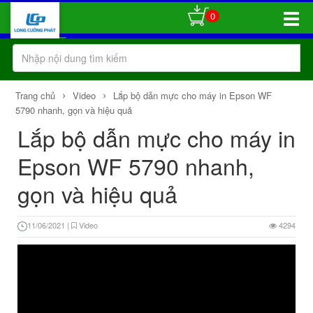
0
Toggle
Naviga
›
›
Trang chủ
Video
Lắp bộ dẫn mực cho máy in Epson WF
5790 nhanh, gọn và hiệu quả
Lắp bộ dẫn mực cho máy in
Epson WF 5790 nhanh,
gọn và hiệu quả
11/06/2021
|
Video
4294