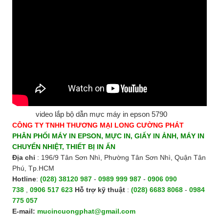
video lắp bộ dẫn mực máy in epson 5790
CÔNG TY TNHH THƯƠNG MẠI LONG CƯỜNG PHÁT
PHÂN PHỐI MÁY IN EPSON, MỰC IN, GIẤY IN ẢNH, MÁY IN
CHUYỂN NHIỆT, THIẾT BỊ IN ẤN
Địa chỉ
: 196/9 Tân Sơn Nhì, Phường Tân Sơn Nhì, Quận Tân
Phú, Tp.HCM
Hotline
:
(028) 38120 987
-
0989 999 987
-
0906 090
738
,
0906 517 623
H
ỗ trợ kỹ thuật
:
(028) 6683 8068
-
0984
775 057
E-mail:
mucincuongphat@gmail.com