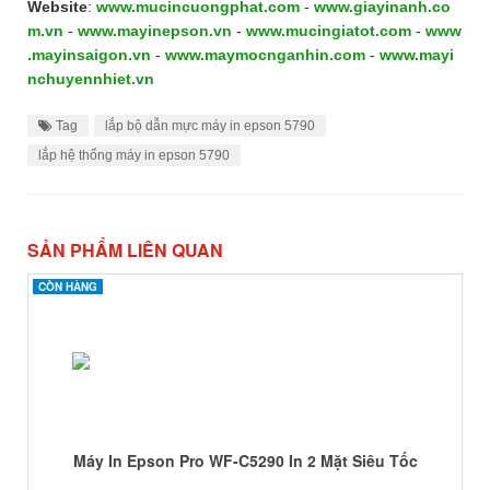
Website
:
www.mucincuongphat.com
-
www.giayinanh.co
m.vn
-
www.mayinepson.vn
-
www.mucingiatot.com
-
www
.mayinsaigon.vn
-
www.maymocnganhin.com
-
www.mayi
nchuyennhiet.vn
Tag
lắp bộ dẫn mực máy in epson 5790
lắp hệ thống máy in epson 5790
SẢN PHẨM LIÊN QUAN
CÒN HÀNG
CÒN HÀNG
Máy In Epson Pro WF-C5290 In 2 Mặt Siêu Tốc