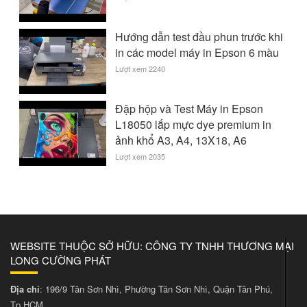
Hướng dẫn test đầu phun trước khi
in các model máy in Epson 6 màu
Lượt xem 2240
Đập hộp và Test Máy in Epson
L18050 lắp mực dye premium in
ảnh khổ A3, A4, 13X18, A6
Lượt xem 2035
WEBSITE THUỘC SỞ HỮU: CÔNG TY TNHH THƯƠNG MẠI
LONG CƯỜNG PHÁT
Địa chỉ
: 196/9 Tân Sơn Nhì, Phường Tân Sơn Nhì, Quận Tân Phú,
Tp.HCM