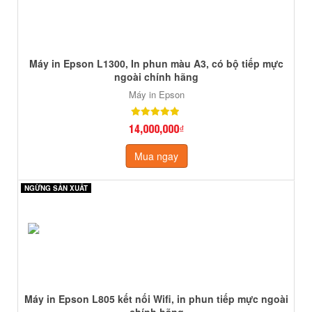
Máy in Epson L1300, In phun màu A3, có bộ tiếp mực
ngoài chính hãng
Máy in Epson
14,000,000₫
Mua ngay
NGỪNG SẢN XUẤT
NGỪNG SẢN XUẤT
Máy in Epson L805 kết nối Wifi, in phun tiếp mực ngoài