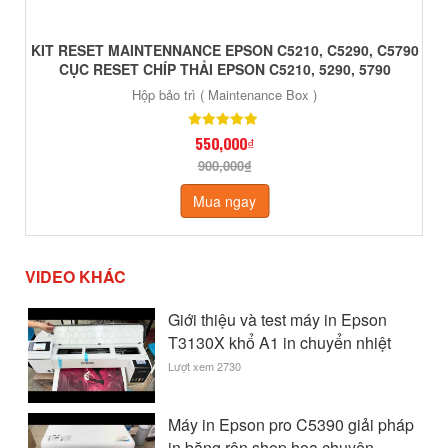
KIT RESET MAINTENNANCE EPSON C5210, C5290, C5790
CỤC RESET CHÍP THẢI EPSON C5210, 5290, 5790
Hộp bảo trì ( Maintenance Box )
550,000₫
900,000₫
Mua ngay
VIDEO KHÁC
Giới thiệu và test máy in Epson
T3130X khổ A1 in chuyển nhiệt
Lượt xem 2730
Máy in Epson pro C5390 giải pháp
in băng rôn shop hoa chuyên