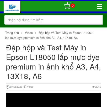
0
Toggle
Naviga
›
›
Trang chủ
Video
Đập hộp và Test Máy in Epson L18050
lắp mực dye premium in ảnh khổ A3, A4, 13X18, A6
Đập hộp và Test Máy in
Epson L18050 lắp mực dye
premium in ảnh khổ A3, A4,
13X18, A6
27/12/2025
|
Video
2040