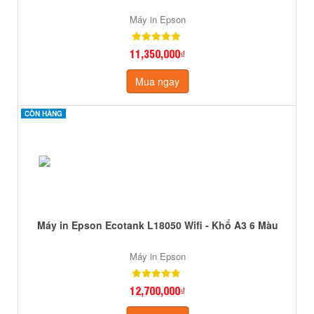
Máy in Epson
11,350,000₫
Mua ngay
CÒN HÀNG
CÒN HÀNG
Máy in Epson Ecotank L18050 Wifi - Khổ A3 6 Màu
Máy in Epson
12,700,000₫