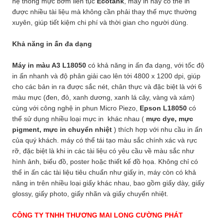
hệ thống mực bơm liên tục
Ecotank
, máy in này có thể in
được nhiều tài liệu mà không cần phải thay thế mực thường
xuyên, giúp tiết kiệm chi phí và thời gian cho người dùng.
Khả năng in ấn đa dạng
Máy in màu A3 L18050
có khả năng in ấn đa dạng, với tốc độ
in ấn nhanh và độ phân giải cao lên tới 4800 x 1200 dpi, giúp
cho các bản in ra được sắc nét, chân thực và đặc biệt là với 6
màu mực (đen, đỏ, xanh dương, xanh lá cây, vàng và xám)
cùng với công nghệ in phun Micro Piezo,
Epson L18050
có
thể sử dụng nhiều loại mực in khác nhau (
mực dye, mực
pigment, mực in chuyển nhiệt
) thích hợp với nhu cầu in ấn
của quý khách. máy có thể tái tạo màu sắc chính xác và rực
rỡ, đặc biệt là khi in các tài liệu có yêu cầu về màu sắc như
hình ảnh, biểu đồ, poster hoặc thiết kế đồ họa. Không chỉ có
thể in ấn các tài liệu tiêu chuẩn như giấy in, máy còn có khả
năng in trên nhiều loại giấy khác nhau, bao gồm giấy dày, giấy
glossy, giấy photo, giấy nhãn và giấy chuyển nhiệt.
CÔNG TY TNHH THƯƠNG MẠI LONG CƯỜNG PHÁT