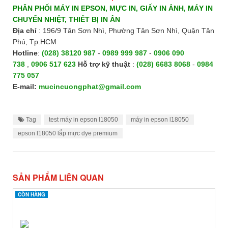
PHÂN PHỐI MÁY IN EPSON, MỰC IN, GIẤY IN ẢNH, MÁY IN
CHUYỂN NHIỆT, THIẾT BỊ IN ẤN
Địa chỉ
: 196/9 Tân Sơn Nhì, Phường Tân Sơn Nhì, Quận Tân
Phú, Tp.HCM
Hotline
:
(028) 38120 987
-
0989 999 987
-
0906 090
738
,
0906 517 623
H
ỗ trợ kỹ thuật
:
(028) 6683 8068
-
0984
775 057
E-mail:
mucincuongphat@gmail.com
Tag
test máy in epson l18050
máy in epson l18050
epson l18050 lắp mực dye premium
SẢN PHẨM LIÊN QUAN
CÒN HÀNG
CÒN HÀNG