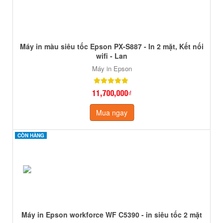
Máy in màu siêu tốc Epson PX-S887 - In 2 mặt, Kết nối
wifi - Lan
Máy in Epson
11,700,000₫
Mua ngay
CÒN HÀNG
CÒN HÀNG
Máy in Epson workforce WF C5390 - in siêu tốc 2 mặt