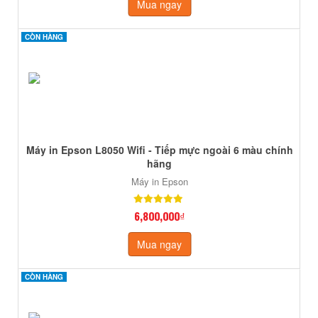
Mua ngay
CÒN HÀNG
CÒN HÀNG
Máy in Epson L8050 Wifi - Tiếp mực ngoài 6 màu chính
hãng
Máy in Epson
6,800,000₫
Mua ngay
CÒN HÀNG
CÒN HÀNG