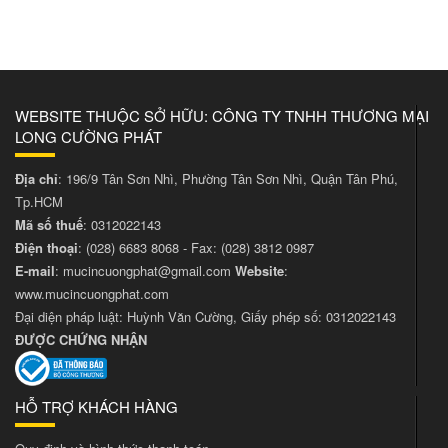
WEBSITE THUỘC SỞ HỮU: CÔNG TY TNHH THƯƠNG MẠI
LONG CƯỜNG PHÁT
Địa chỉ
: 196/9 Tân Sơn Nhì, Phường Tân Sơn Nhì, Quận Tân Phú,
Tp.HCM
Mã số thuế
: 0312022143
Điện thoại
:
(028) 6683 8068
- Fax:
(028) 3812 0987
E-mail
:
mucincuongphat@gmail.com
Website
:
www.mucincuongphat.com
Đại diện pháp luật: Huỳnh Văn Cường, Giấy phép số: 0312022143
ĐƯỢC CHỨNG NHẬN
HỖ TRỢ KHÁCH HÀNG