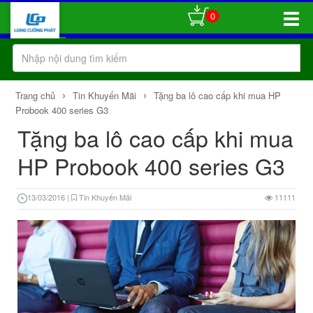
0
Toggle
Naviga
›
›
Trang chủ
Tin Khuyến Mãi
Tặng ba lô cao cấp khi mua HP
Probook 400 series G3
Tặng ba lô cao cấp khi mua
HP Probook 400 series G3
13/03/2016
|
Tin Khuyến Mãi
11111