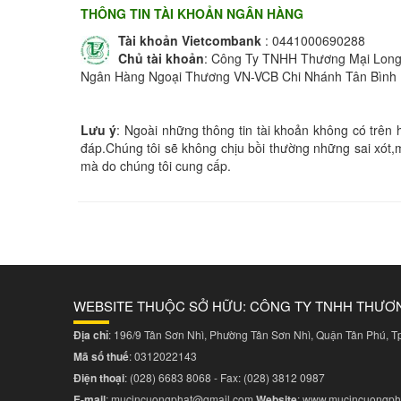
THÔNG TIN TÀI KHOẢN NGÂN HÀNG
Tài khoản Vietcombank
: 0441000690288
Chủ tài khoản
: Công Ty TNHH Thương Mại Long
Ngân Hàng Ngoại Thương VN-VCB Chi Nhánh Tân Bình
Lưu ý
: Ngoài những thông tin tài khoản không có trên 
đáp.Chúng tôi sẽ không chịu bồi thường những sai xót,
mà do chúng tôi cung cấp.
WEBSITE THUỘC SỞ HỮU: CÔNG TY TNHH THƯƠ
Địa chỉ
: 196/9 Tân Sơn Nhì, Phường Tân Sơn Nhì, Quận Tân Phú, 
Mã số thuế
: 0312022143
Điện thoại
:
(028) 6683 8068
- Fax:
(028) 3812 0987
E-mail
:
mucincuongphat@gmail.com
Website
:
www.mucincuongph