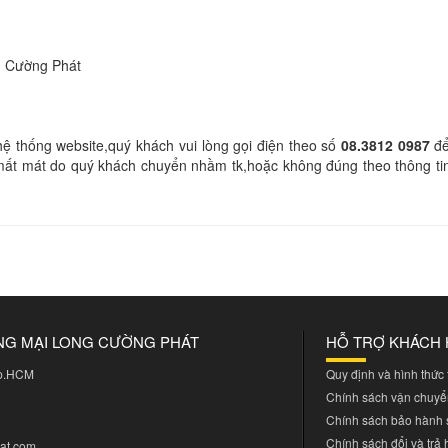
 Cường Phát
hệ thống website,quý khách vui lòng gọi điện theo số
08.3812 0987
để
mất mát do quý khách chuyển nhầm tk,hoặc không đúng theo thông tin
NG MẠI LONG CƯỜNG PHÁT
HỖ TRỢ KHÁCH
Tp.HCM
Quy định và hình thức
Chính sách vận chuyể
Chính sách bảo hành
Chính sách đổi và trả
at.com