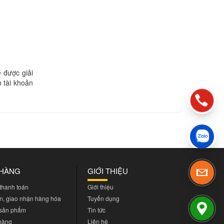
 được giải
 tài khoản
 HÀNG
GIỚI THIỆU
 thanh toán
Giới thiệu
n, giao nhận hàng hóa
Tuyển dụng
 sản phẩm
Tin tức
 hàng
Liên hệ