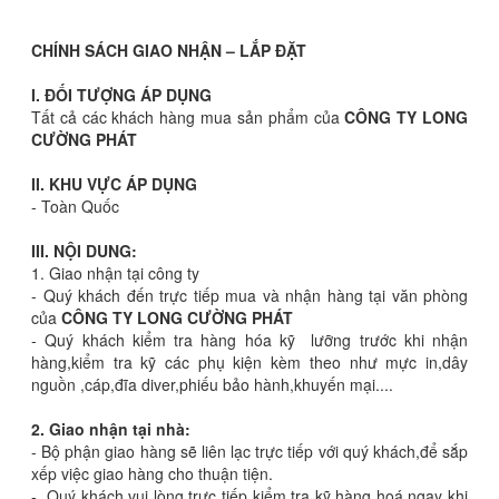
CHÍNH SÁCH GIAO NHẬN – LẮP ĐẶT
I. ĐỐI TƯỢNG ÁP DỤNG
Tất cả các khách hàng mua sản phẩm của
CÔNG TY
LONG
CƯỜNG PHÁT
II. KHU VỰC ÁP DỤNG
- Toàn Quốc
III. NỘI DUNG:
1. Giao nhận tại công ty
- Quý khách đến trực tiếp mua và nhận hàng tại văn phòng
của
CÔNG TY
LONG CƯỜNG PHÁT
- Quý khách kiểm tra hàng hóa kỹ lưỡng trước khi nhận
hàng,kiểm tra kỹ các phụ kiện kèm theo như mực in,dây
nguồn ,cáp,đĩa diver,phiếu bảo hành,khuyến mại....
2. Giao nhận tại nhà:
- Bộ phận giao hàng sẽ liên lạc trực tiếp với quý khách,để sắp
xếp việc giao hàng cho thuận tiện.
- Quý khách vui lòng trực tiếp kiểm tra kỹ hàng hoá ngay khi