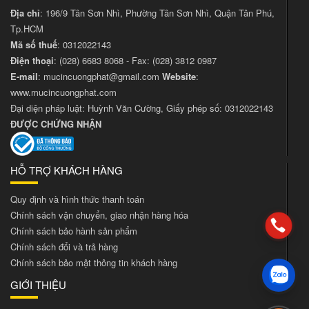
Địa chỉ
: 196/9 Tân Sơn Nhì, Phường Tân Sơn Nhì, Quận Tân Phú,
Tp.HCM
Mã số thuế
: 0312022143
Điện thoại
:
(028) 6683 8068
- Fax:
(028) 3812 0987
E-mail
:
mucincuongphat@gmail.com
Website
:
www.mucincuongphat.com
Đại diện pháp luật: Huỳnh Văn Cường, Giấy phép số: 0312022143
ĐƯỢC CHỨNG NHẬN
HỖ TRỢ KHÁCH HÀNG
Quy định và hình thức thanh toán
Chính sách vận chuyển, giao nhận hàng hóa
Chính sách bảo hành sản phẩm
Chính sách đổi và trả hàng
Chính sách bảo mật thông tin khách hàng
GIỚI THIỆU