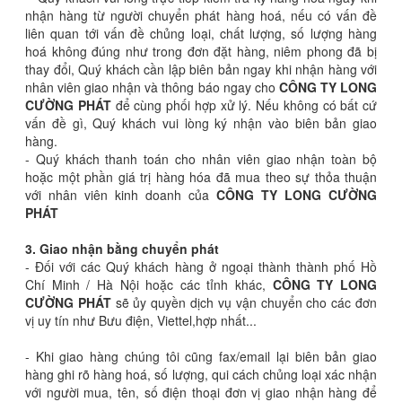
nhận hàng từ người chuyển phát hàng hoá, nếu có vấn đề
liên quan tới vấn đề chủng loại, chất lượng, số lượng hàng
hoá không đúng như trong đơn đặt hàng, niêm phong đã bị
thay đổi, Quý khách cần lập biên bản ngay khi nhận hàng với
nhân viên giao nhận và thông báo ngay cho
CÔNG TY
LONG
CƯỜNG PHÁT
để cùng phối hợp xử lý. Nếu không có bất cứ
vấn đề gì, Quý khách vui lòng ký nhận vào biên bản giao
hàng.
- Quý khách thanh toán cho nhân viên giao nhận toàn bộ
hoặc một phần giá trị hàng hóa đã mua theo sự thỏa thuận
với nhân viên kinh doanh của
CÔNG TY
LONG CƯỜNG
PHÁT
3. Giao nhận bằng chuyển phát
- Đối với các Quý khách hàng ở ngoại thành thành phố Hồ
Chí Minh / Hà Nội hoặc các tỉnh khác,
CÔNG TY
LONG
CƯỜNG PHÁT
sẽ ủy quyền dịch vụ vận chuyển cho các đơn
vị uy tín như Bưu điện, Viettel,hợp nhất...
- Khi giao hàng chúng tôi cũng fax/email lại biên bản giao
hàng ghi rõ hàng hoá, số lượng, qui cách chủng loại xác nhận
với người mua, tên, số điện thoại đơn vị giao nhận hàng để