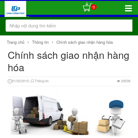
0
Toggle
Naviga
›
›
Trang chủ
Thông tin
Chính sách giao nhận hàng hóa
Chính sách giao nhận hàng
hóa
01/02/2015
|
Thông tin
29538