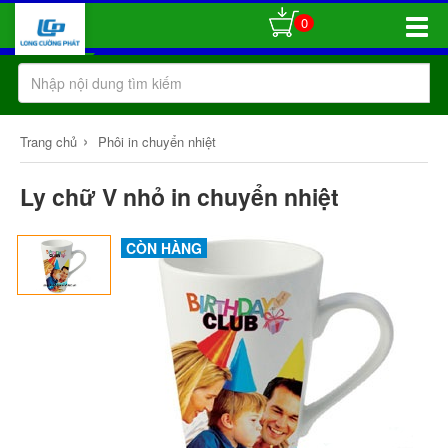
0
Toggle
Naviga
›
Trang chủ
Phôi in chuyển nhiệt
Ly chữ V nhỏ in chuyển nhiệt
CÒN HÀNG