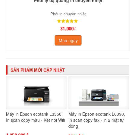
Phôi ly dạ quang in chuyển nhiệt
Phôi in chuyển nhiệt
31,000₫
Mua ngay
SẢN PHẨM MỚI CẬP NHẬT
Máy in Epson ecotank L3350,
Máy in Epson ecotank L6390,
In scan copy màu - Kết nối Wifi
In scan copy fax - in 2 mặt tự
động
đ