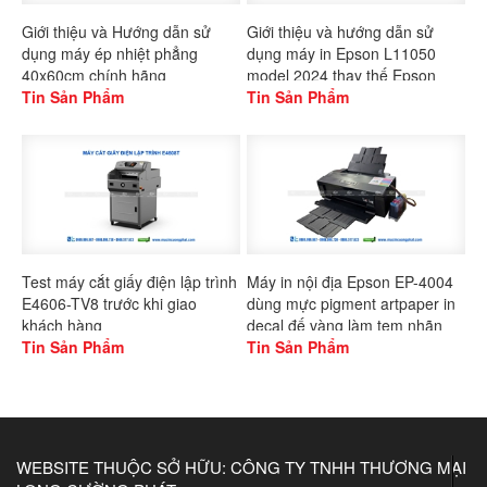
Giới thiệu và Hướng dẫn sử
Giới thiệu và hướng dẫn sử
dụng máy ép nhiệt phẳng
dụng máy in Epson L11050
40x60cm chính hãng
model 2024 thay thế Epson
Gaoshang
Tin Sản Phẩm
L1300
Tin Sản Phẩm
Test máy cắt giấy điện lập trình
Máy in nội địa Epson EP-4004
E4606-TV8 trước khi giao
dùng mực pigment artpaper in
khách hàng
decal đế vàng làm tem nhãn
Tin Sản Phẩm
Tin Sản Phẩm
WEBSITE THUỘC SỞ HỮU: CÔNG TY TNHH THƯƠNG MẠI