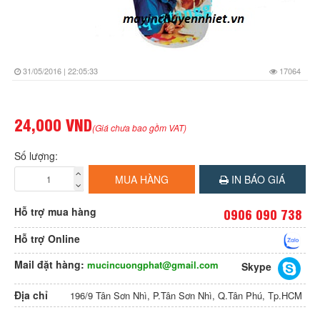
31/05/2016 | 22:05:33
17064
24,000 VND
(Giá chưa bao gồm VAT)
Số lượng:
MUA HÀNG
IN BÁO GIÁ
Hỗ trợ mua hàng
0906 090 738
Hỗ trợ Online
Mail đặt hàng:
mucincuongphat@gmail.com
Skype
Địa chỉ
196/9 Tân Sơn Nhì, P.Tân Sơn Nhì, Q.Tân Phú, Tp.HCM