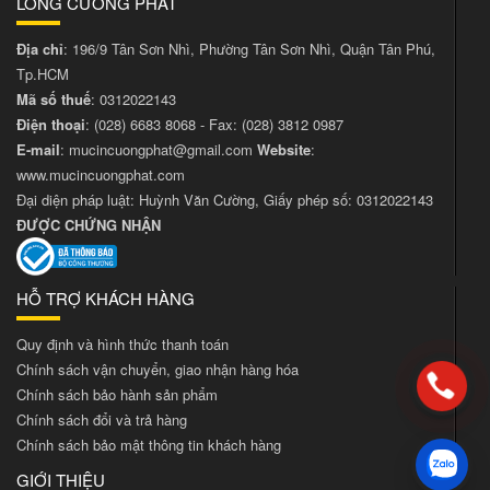
LONG CƯỜNG PHÁT
Địa chỉ
: 196/9 Tân Sơn Nhì, Phường Tân Sơn Nhì, Quận Tân Phú,
Tp.HCM
Mã số thuế
: 0312022143
Điện thoại
:
(028) 6683 8068
- Fax:
(028) 3812 0987
E-mail
:
mucincuongphat@gmail.com
Website
:
www.mucincuongphat.com
Đại diện pháp luật: Huỳnh Văn Cường, Giấy phép số: 0312022143
ĐƯỢC CHỨNG NHẬN
HỖ TRỢ KHÁCH HÀNG
Quy định và hình thức thanh toán
Chính sách vận chuyển, giao nhận hàng hóa
Chính sách bảo hành sản phẩm
Chính sách đổi và trả hàng
Chính sách bảo mật thông tin khách hàng
GIỚI THIỆU