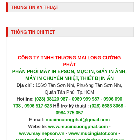
THÔNG TIN KỸ THUẬT
THÔNG TIN CHI TIẾT
CÔNG TY TNHH THƯƠNG MẠI LONG CƯỜNG
PHÁT
PHÂN PHỐI MÁY IN EPSON, MỰC IN, GIẤY IN ẢNH,
MÁY IN CHUYỂN NHIỆT, THIẾT BỊ IN ẤN
Địa chỉ
: 196/9 Tân Sơn Nhì, Phường Tân Sơn Nhì,
Quận Tân Phú, Tp.HCM
Hotline
:
(028) 38120 987
-
0989 999 987
-
0906 090
738
,
0906 517 623
H
ỗ trợ kỹ thuật
:
(028) 6683 8068
-
0984 775 057
E-mail:
mucincuongphat@gmail.com
Website
:
www.mucincuongphat.com
-
www.mayinepson.vn
-
www.mucingiatot.com
-