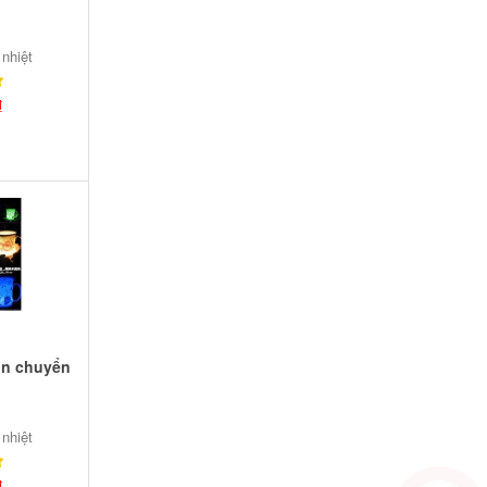
 nhiệt
₫
 in chuyển
 nhiệt
₫