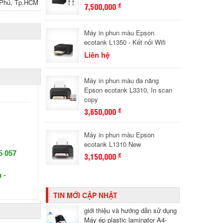
n Phú, Tp.HCM
7,500,000
đ
Máy in phun màu Epson
ecotank L1350 - Kết nối Wifi
Liên hệ
Máy in phun màu đa năng
Epson ecotank L3310, In scan
copy
3,650,000
đ
Máy in phun màu Epson
ecotank L1310 New
5 057
3,150,000
đ
n
-
TIN MỚI CẬP NHẬT
giới thiệu và hướng dẫn sử dụng
Máy ép plastic laminator A4-