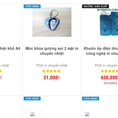
CÒN HÀNG
NGỪNG SẢN XUẤT
hiệt khổ A4
Móc khóa gương soi 2 mặt in
Khuôn ốp điện tho
chuyển nhiệt
công nghệ in chu
 nhiệt
Phôi in chuyển nhiệt
Phôi in chuyển
₫
21,000₫
430,000
450,000₫
CÒN HÀNG
CÒN HÀNG