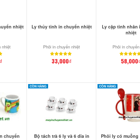
huyển nhiệt
Ly thủy tinh in chuyển nhiệt
Ly cặp tình nhân 
nhiệt
 nhiệt
Phôi in chuyển nhiệt
Phôi in chuyển
₫
33,000₫
58,000
CÒN HÀNG
CÒN HÀNG
in chuyển
Bộ tách trà 6 ly và 6 dĩa in
Phôi ly có muỗng