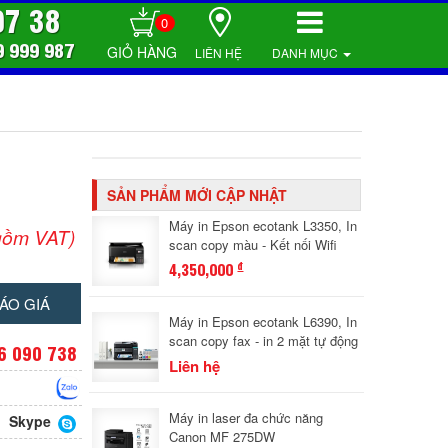
07 38
0
9 999 987
LIÊN HỆ
DANH MỤC
SẢN PHẨM MỚI CẬP NHẬT
Máy in Epson ecotank L3350, In
gồm VAT)
scan copy màu - Kết nối Wifi
4,350,000
đ
ÁO GIÁ
Máy in Epson ecotank L6390, In
scan copy fax - in 2 mặt tự động
6 090 738
Liên hệ
Máy in laser đa chức năng
Skype
Canon MF 275DW