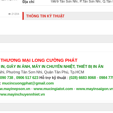
196/9 Tân Sơn Nhì, P.Tân Sơn Nhì, Q.Tâ
Địa chỉ
21204
THÔNG TIN KỸ THUẬT
 THƯƠNG MẠI LONG CƯỜNG PHÁT
N, GIẤY IN ẢNH, MÁY IN CHUYỂN NHIỆT, THIẾT BỊ IN ẤN
 Nhì, Phường Tân Sơn Nhì, Quận Tân Phú, Tp.HCM
 090 738
,
0906 517 623
H
ỗ trợ kỹ thuật
:
(028) 6683 8068
-
0984 77
:
mucincuongphat@gmail.com
w.mayinepson.vn
-
www.mucingiatot.com
-
www.mayinsaigon.v
ww.mayinchuyennhiet.vn