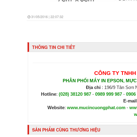
31/05/2016 | 22:07:32
THÔNG TIN CHI TIẾT
CÔNG TY TNHH
PHÂN PHỐI MÁY IN EPSON, MỰC I
Địa chỉ
: 196/9 Tân Sơn
Hotline
:
(028) 38120 987
-
0989 999 987
-
0906
E-mail
Website
:
www.mucincuongphat.com
-
ww
w
SẢN PHẨM CÙNG THƯƠNG HIỆU