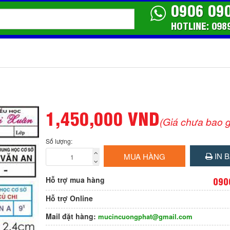
0906 09
HOTLINE: 098
1,450,000 VND
(Giá chưa bao 
Số lượng:
IN B
MUA HÀNG
Hỗ trợ mua hàng
090
Hỗ trợ Online
Mail đặt hàng:
mucincuongphat@gmail.com