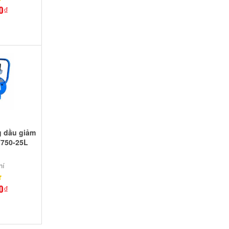
0₫
g dầu giảm
750-25L
hí
0₫