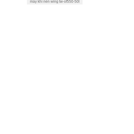
máy khí nén wing tw-of550-50l