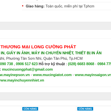
Giao hàng:
Toàn quốc, miễn phí tại Tphcm
 THƯƠNG MẠI LONG CƯỜNG PHÁT
N, GIẤY IN ẢNH, MÁY IN CHUYỂN NHIỆT, THIẾT BỊ IN ẤN
 Nhì, Phường Tân Sơn Nhì, Quận Tân Phú, Tp.HCM
 090 738
,
0906 517 623
H
ỗ trợ kỹ thuật
:
(028) 6683 8068
-
0984 77
:
mucincuongphat@gmail.com
w.mayinepson.vn
-
www.mucingiatot.com
-
www.mayinsaigon.v
ww.mayinchuyennhiet.vn
CÒN HÀNG
CÒN HÀNG