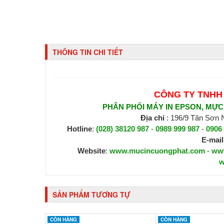
THÔNG TIN CHI TIẾT
CÔNG TY TNHH
PHÂN PHỐI MÁY IN EPSON, MỰC I
Địa chỉ
: 196/9 Tân Sơn
Hotline
:
(028) 38120 987
-
0989 999 987
-
0906
E-mail
Website
:
www.mucincuongphat.com
-
ww
w
SẢN PHẨM TƯƠNG TỰ
CÒN HÀNG
CÒN HÀNG