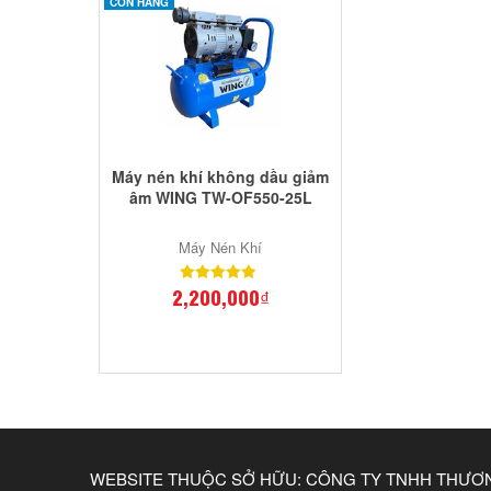
CÒN HÀNG
Máy nén khí không dầu giảm
âm WING TW-OF550-25L
Máy Nén Khí
2,200,000₫
WEBSITE THUỘC SỞ HỮU: CÔNG TY TNHH THƯƠ