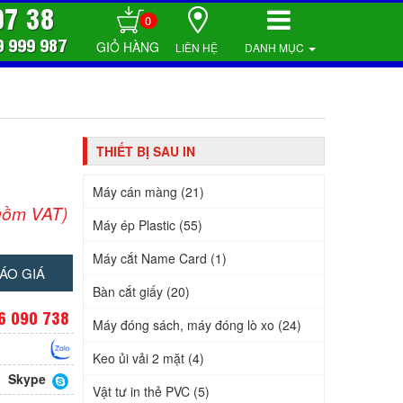
07 38
0
9 999 987
LIÊN HỆ
DANH MỤC
THIẾT BỊ SAU IN
Máy cán màng (21)
gồm VAT)
Máy ép Plastic (55)
Máy cắt Name Card (1)
ÁO GIÁ
Bàn cắt giấy (20)
6 090 738
Máy đóng sách, máy đóng lò xo (24)
Keo ủi vải 2 mặt (4)
Skype
Vật tư in thẻ PVC (5)