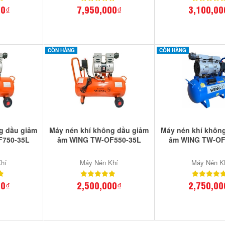
00₫
7,950,000₫
3,100,00
CÒN HÀNG
CÒN HÀNG
g dầu giảm
Máy nén khí không dầu giảm
Máy nén khí khôn
F750-35L
âm WING TW-OF550-35L
âm WING TW-OF
hí
Máy Nén Khí
Máy Nén K
00₫
2,500,000₫
2,750,00