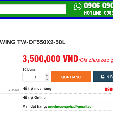
0906 09
HOTLINE: 098
m WING TW-OF550X2-50L
3,500,000 VND
(Giá chưa bao 
Số lượng:
IN B
MUA HÀNG
Hỗ trợ mua hàng
090
13262
Hỗ trợ Online
Mail đặt hàng:
mucincuongphat@gmail.com