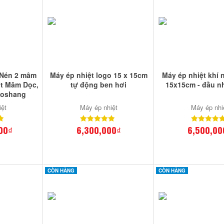
 Nén 2 mâm
Máy ép nhiệt logo 15 x 15cm
Máy ép nhiệt khí
t Mâm Dọc,
tự động ben hơi
15x15cm - đầu nh
aoshang
iệt
Máy ép nhiệt
Máy ép nhi
00₫
6,300,000₫
6,500,00
CÒN HÀNG
CÒN HÀNG