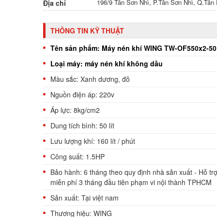
196/9 Tân Sơn Nhì, P.Tân Sơn Nhì, Q.Tâ
Địa chỉ
THÔNG TIN KỸ THUẬT
Tên sản phẩm: Máy nén khí WING TW-OF550x2-5
Loại máy: máy nén khí không dầu
Màu sắc: Xanh dương, đỏ
Nguồn điện áp: 220v
Áp lực: 8kg/cm2
Dung tích bình: 50 lít
Lưu lượng khí: 160 lít / phút
Công suất: 1.5HP
Bảo hành: 6 tháng theo quy định nhà sản xuất -
Hỗ trợ
miễn phí 3 tháng đầu tiên phạm vi nội thành TPHCM
Sản xuất: Tại việt nam
Thương hiệu: WING