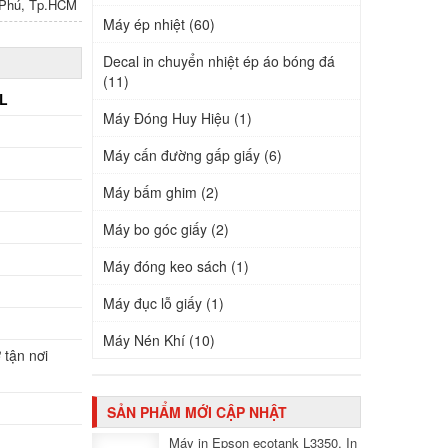
n Phú, Tp.HCM
Máy ép nhiệt (60)
Decal in chuyển nhiệt ép áo bóng đá
(11)
0L
Máy Đóng Huy Hiệu (1)
Máy cấn đường gấp giấy (6)
Máy bấm ghim (2)
Máy bo góc giấy (2)
Máy đóng keo sách (1)
Máy đục lỗ giấy (1)
Máy Nén Khí (10)
 tận nơi
SẢN PHẨM MỚI CẬP NHẬT
Máy in Epson ecotank L3350, In