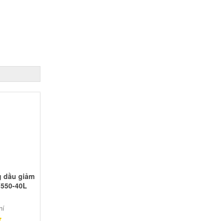
g dầu giảm
550-40L
hí