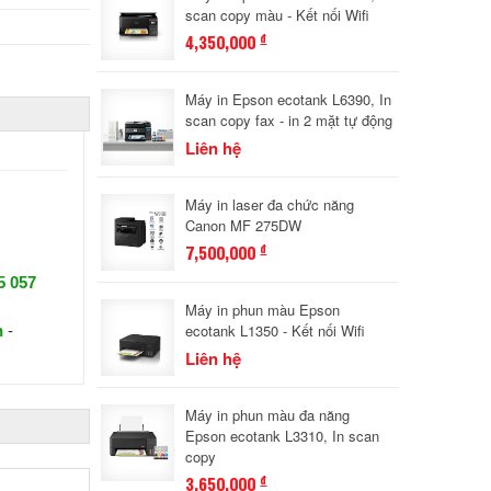
scan copy màu - Kết nối Wifi
4,350,000
đ
Máy in Epson ecotank L6390, In
scan copy fax - in 2 mặt tự động
Liên hệ
Máy in laser đa chức năng
Canon MF 275DW
7,500,000
đ
5 057
Máy in phun màu Epson
ecotank L1350 - Kết nối Wifi
n
-
Liên hệ
Máy in phun màu đa năng
Epson ecotank L3310, In scan
copy
3,650,000
đ