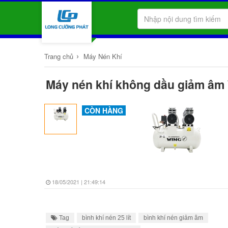
›
Trang chủ
Máy Nén Khí
Máy nén khí không dầu giảm â
CÒN HÀNG
18/05/2021 | 21:49:14
Tag
bình khí nén 25 lít
bình khí nén giảm âm