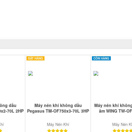
ĐẶT HÀNG
CÒN HÀNG
hông dầu
Máy nén khí không dầu
Máy nén khí khôn
x2-70L 2HP
Pegasus TM-OF750x3-70L 3HP
âm WING TW-OF
hí
Máy Nén Khí
Máy Nén K