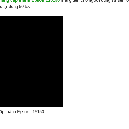
nâng cấp thành Epson L15150
mang đến cho người dùng sự tiện lợ
u tự động 50 tờ.
p thành Epson L15150