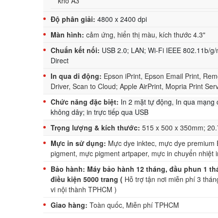
khổ A3
Độ phân giải:
4800 x 2400 dpi
Màn hình:
cảm ứng, hiển thị màu, kích thước
4.3"
Chuẩn kết nối:
USB 2.0; LAN; Wi-Fi IEEE 802.11b/g/n
Direct
In qua di động:
Epson iPrint, Epson Email Print, Rem
Driver, Scan to Cloud; Apple AirPrint, Mopria Print Ser
Chức năng đặc biệt:
In 2 mặt tự động, In qua mạng 
không dây; in trực tiếp qua USB
Trọng lượng & kích thước:
515 x 500 x 350mm; 20.
Mực in sử dụng:
Mực dye inktec, mực dye premium
pigment, mực pigment artpaper, mực in chuyển nhiệt i
Bảo hành: Máy bảo hành 12 tháng, đầu phun 1 thá
điều kiện 5000 trang (
Hỗ trợ tận nơi miễn phí 3 thá
vi nội thành TPHCM )
Giao hàng:
Toàn quốc, Miễn phí TPHCM