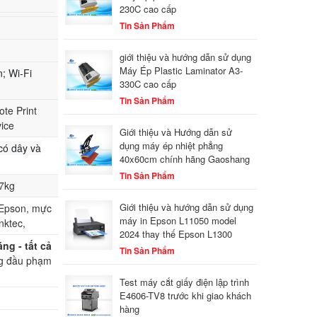
230C cao cấp
Tin Sản Phẩm
giới thiệu và hướng dẫn sử dụng
Máy Ép Plastic Laminator A3-
; Wi-Fi
330C cao cấp
Tin Sản Phẩm
ote Print
vice
Giới thiệu và Hướng dẫn sử
dụng máy ép nhiệt phẳng
có dây và
40x60cm chính hãng Gaoshang
Tin Sản Phẩm
7kg
Giới thiệu và hướng dẫn sử dụng
 Epson, mực
máy in Epson L11050 model
nktec,
2024 thay thế Epson L1300
ng - tất cả
Tin Sản Phẩm
ng đầu phạm
Test máy cắt giấy điện lập trình
E4606-TV8 trước khi giao khách
hàng