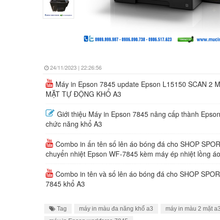
24/11/2023 | 22:26:56
Máy in Epson 7845 update Epson L15150 SCAN 2 
MẶT TỰ ĐỘNG KHỔ A3
Giới thiệu Máy in Epson 7845 nâng cấp thành Epso
chức năng khổ A3
Combo in ấn tên số lên áo bóng đá cho SHOP SPOR
chuyển nhiệt Epson WF-7845 kèm máy ép nhiệt lồng á
Combo in tên và số lên áo bóng đá cho SHOP SPOR
7845 khổ A3
Tag
máy in màu đa năng khổ a3
máy in màu 2 mặt a