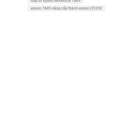
máy in Epson workforce 7845
epson 7845 nâng cấp thành epson l15150