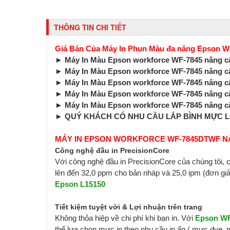
THÔNG TIN CHI TIẾT
Giá Bán Của Máy In Phun Màu đa năng Epson W
►
Máy In Màu Epson workforce WF-7845 nâng cấ
►
Máy In Màu Epson workforce WF-7845 nâng c
►
Máy In Màu Epson workforce WF-7845 nâng c
►
Máy In Màu Epson workforce WF-7845 nâng cấ
►
Máy In Màu Epson workforce WF-7845 nâng cấp
►
QUÝ KHÁCH CÓ NHU CẦU LẮP BÌNH MỰC LỚN
MÁY IN EPSON WORKFORCE WF-7845DTWF N
Công nghệ đầu in PrecisionCore
Với công nghệ đầu in PrecisionCore của chúng tôi, c
lên đến 32,0 ppm cho bản nháp và 25,0 ipm (đơn giả
Epson L15150
Tiết kiệm tuyệt vời & Lợi nhuận trên trang
Không thỏa hiệp về chi phí khi bạn in. Với
Epson WF
thể lựa chọn mực in theo nhu cầu in ấn ( mực dye, m