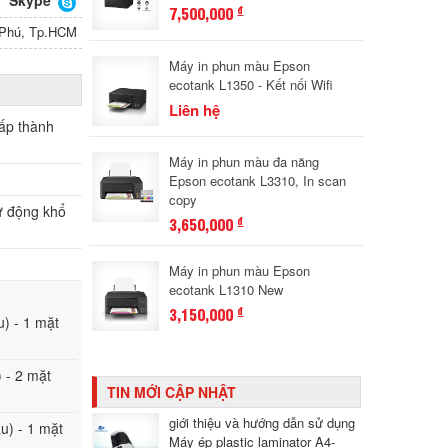
Skype
7,500,000
đ
n Phú, Tp.HCM
Máy in phun màu Epson
ecotank L1350 - Kết nối Wifi
Liên hệ
ấp thành
Máy in phun màu đa năng
Epson ecotank L3310, In scan
copy
tự động khổ
3,650,000
đ
Máy in phun màu Epson
ecotank L1310 New
3,150,000
đ
u) - 1 mặt
) - 2 mặt
TIN MỚI CẬP NHẬT
giới thiệu và hướng dẫn sử dụng
àu) - 1 mặt
Máy ép plastic laminator A4-