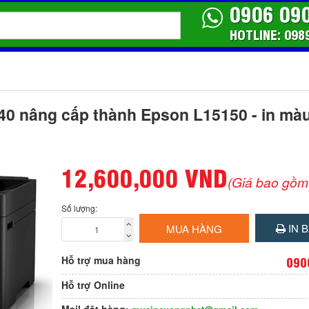
0906 09
HOTLINE: 098
40 nâng cấp thành Epson L15150 - in mà
12,600,000 VND
(Giá bao gồm
Số lượng:
IN B
MUA HÀNG
Hỗ trợ mua hàng
090
Hỗ trợ Online