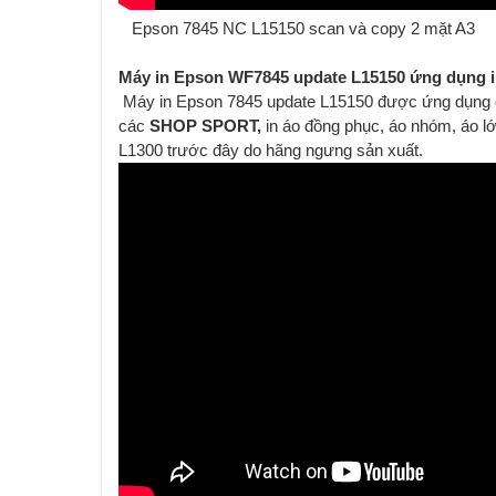
Epson 7845 NC L15150 scan và copy 2 mặt A3
Máy in Epson WF7845 update L15150 ứng dụng i
Máy in Epson 7845 update L15150 được ứng dụng dùn
các
SHOP SPORT,
in áo đồng phục, áo nhóm, áo l
L1300 trước đây do hãng ngưng sản xuất.