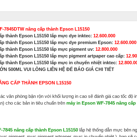
F-7845DTW nâng cấp thành Epson L15150
p thành Epson L15150 lắp mực dye inktec:
12.600.000
ấp thành Epson L15150 lắp mực dye premium Epson:
12.600.000
ấp thành Epson L15150 lắp mực pigment uv:
12.800.000
p thành Epson L15150 lắp mực pigment artpaper cao cấp:
12.90
 thành Epson L15150 lắp mực in chuyển nhiệt inktec:
12.800.0
 500ML VUI LÒNG LIÊN HỆ ĐẾ BÁO GIÁ CHI TIẾT
ÂNG CẤP THÀNH EPSON L15150
ác văn phòng bận rộn với khối lượng in cao sẽ đánh giá cao tốc độ i
n) cho các bản in tiêu chuẩn trên
máy in Epson WF-7845 nâng cấp
-7845 nâng cấp thành Epson L15150
lắp hệ thống dẫn mực bên ng
ực pigment, mực pigment artpaper, mực in chuyển nhiệt ), bạn sẽ có 