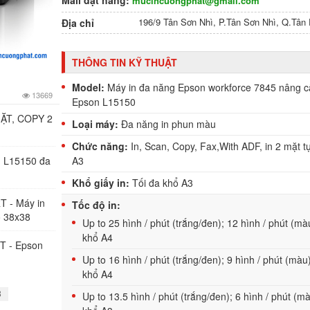
Mail đặt hàng:
mucincuongphat@gmail.com
196/9 Tân Sơn Nhì, P.Tân Sơn Nhì, Q.Tâ
Địa chỉ
THÔNG TIN KỸ THUẬT
Model:
Máy in đa năng Epson workforce 7845 nâng c
13669
Epson L15150
MẶT, COPY 2
Loại máy:
Đa năng in phun màu
Chức năng:
In, Scan, Copy, Fax,With ADF, in 2 mặt 
A3
n L15150 đa
Khổ giấy in:
Tối đa khổ A3
T - Máy in
Tốc độ in:
o 38x38
Up to 25 hình / phút (trắng/đen); 12 hình / phút (mà
khổ A4
T - Epson
Up to 16 hình / phút (trắng/đen); 9 hình / phút (màu
khổ A4
Up to 13.5 hình / phút (trắng/đen); 6 hình / phút (m
3