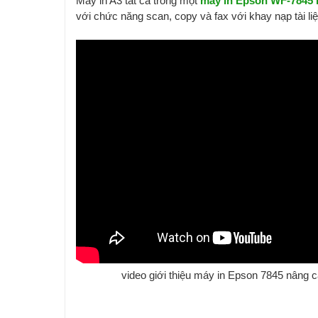
Máy in A3 tất cả trong một
máy in Epson WF-7845 
với chức năng scan, copy và fax với khay nạp tài liệ
video giới thiệu máy in Epson 7845 nâng cấ