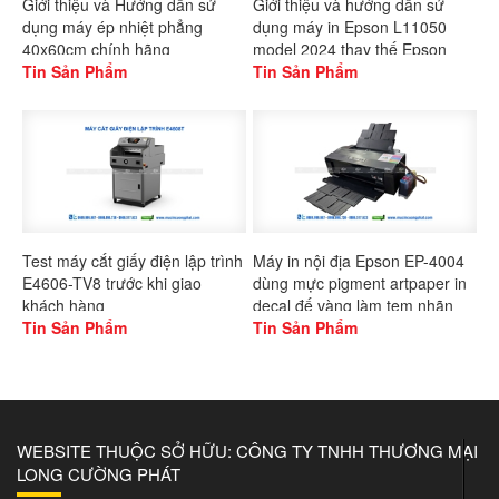
Giới thiệu và Hướng dẫn sử
Giới thiệu và hướng dẫn sử
dụng máy ép nhiệt phẳng
dụng máy in Epson L11050
40x60cm chính hãng
model 2024 thay thế Epson
Gaoshang
Tin Sản Phẩm
L1300
Tin Sản Phẩm
Test máy cắt giấy điện lập trình
Máy in nội địa Epson EP-4004
E4606-TV8 trước khi giao
dùng mực pigment artpaper in
khách hàng
decal đế vàng làm tem nhãn
Tin Sản Phẩm
Tin Sản Phẩm
WEBSITE THUỘC SỞ HỮU: CÔNG TY TNHH THƯƠNG MẠI
LONG CƯỜNG PHÁT