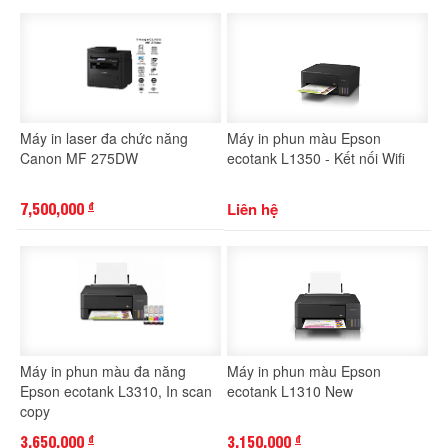
Máy in laser đa chức năng
Máy in phun màu Epson
Canon MF 275DW
ecotank L1350 - Kết nối Wifi
7,500,000
Liên hệ
đ
Máy in phun màu đa năng
Máy in phun màu Epson
Epson ecotank L3310, In scan
ecotank L1310 New
copy
3,650,000
3,150,000
đ
đ