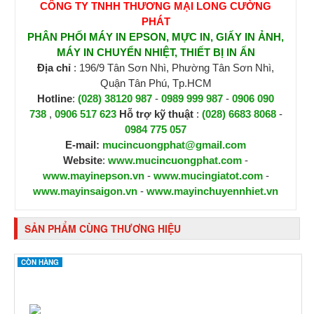
CÔNG TY TNHH THƯƠNG MẠI LONG CƯỜNG
PHÁT
PHÂN PHỐI MÁY IN EPSON, MỰC IN, GIẤY IN ẢNH,
MÁY IN CHUYỂN NHIỆT, THIẾT BỊ IN ẤN
Địa chỉ
: 196/9 Tân Sơn Nhì, Phường Tân Sơn Nhì,
Quận Tân Phú, Tp.HCM
Hotline
:
(028) 38120 987
-
0989 999 987
-
0906 090
738
,
0906 517 623
H
ỗ trợ kỹ thuật
:
(028) 6683 8068
-
0984 775 057
E-mail:
mucincuongphat@gmail.com
Website
:
www.mucincuongphat.com
-
www.mayinepson.vn
-
www.mucingiatot.com
-
www.mayinsaigon.vn
-
www.mayinchuyennhiet.vn
SẢN PHẨM CÙNG THƯƠNG HIỆU
CÒN HÀNG