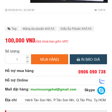
05/06/2016 | 22:28:36
12919
Tag
Màng ép plastic khổ A3
Giấy Ép Plastic Khổ A3
100,000 VND
(Giá chưa bao gồm VAT)
Số lượng:
MUA HÀNG
IN BÁO GIÁ
Hỗ trợ mua hàng
0906 090 738
Hỗ trợ Online
Mail đặt hàng:
mucincuongphat@gmail.com
Skype
Địa chỉ
196/9 Tân Sơn Nhì, P.Tân Sơn Nhì, Q.Tân Phú, Tp.HCM