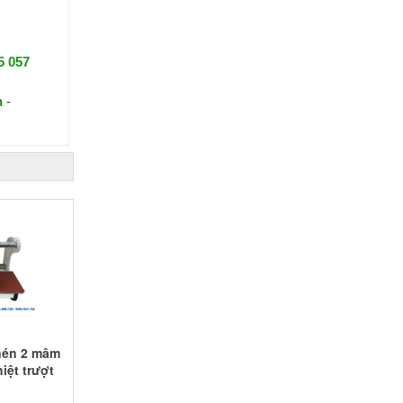
5 057
n
-
 nén 2 mâm
iệt trượt