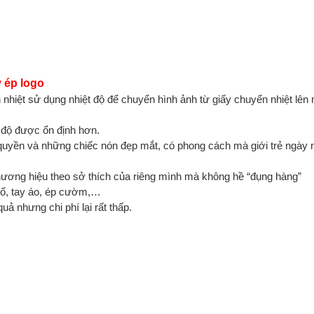
 ép logo
nhiệt sử dụng nhiệt độ để chuyển hình ảnh từ giấy chuyển nhiệt lên 
t độ được ổn định hơn.
 quyền và những chiếc nón đẹp mắt, có phong cách mà giới trẻ ngày 
 thương hiệu theo sở thích của riêng mình mà không hề “đụng hàng”
 cổ, tay áo, ép cườm,…
uả nhưng chi phí lại rất thấp.