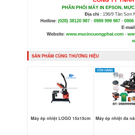
PHÂN PHỐI MÁY IN EPSON, MỰC I
Địa chỉ
: 196/9 Tân Sơn
Hotline
:
(028) 38120 987
-
0989 999 987
-
0906
E-mail
Website
:
www.mucincuongphat.com
-
ww
w
SẢN PHẨM CÙNG THƯƠNG HIỆU
CÒN HÀNG
Máy ép nhiệt LOGO 15x15cm
Máy ép nhiệt đa nă