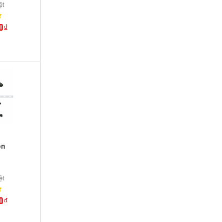
ệt
0₫
ón
ệt
0₫