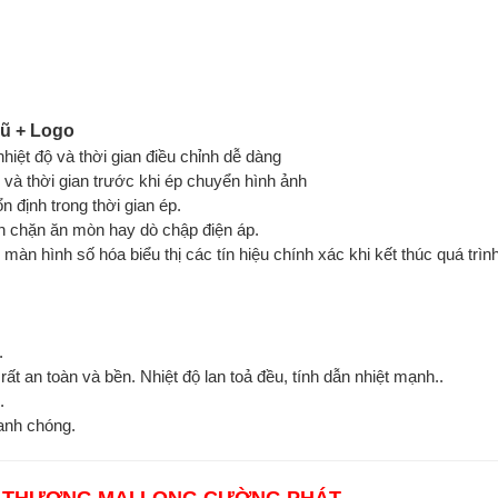
mũ + Logo
hiệt độ và thời gian điều chỉnh dễ dàng
ộ và thời gian trước khi ép chuyển hình ảnh
n định trong thời gian ép.
n chặn ăn mòn hay dò chập điện áp.
 màn hình số hóa biểu thị các tín hiệu chính xác khi kết thúc quá trình 
.
rất an toàn và bền. Nhiệt độ lan toả đều, tính dẫn nhiệt mạnh.​.
​
hanh chóng.
 THƯƠNG MẠI LONG CƯỜNG PHÁT