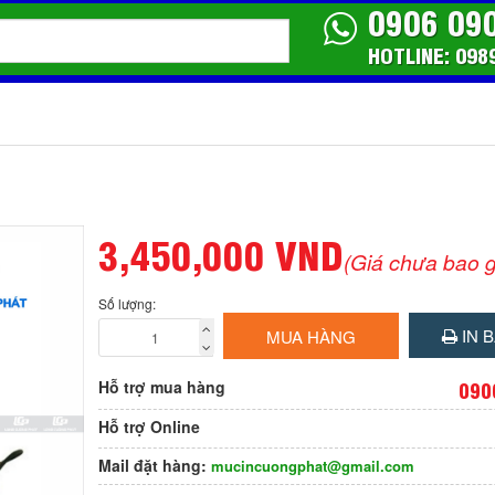
0906 09
HOTLINE: 098
3,450,000 VND
(Giá chưa bao 
Số lượng:
IN B
MUA HÀNG
Hỗ trợ mua hàng
090
Hỗ trợ Online
Mail đặt hàng:
mucincuongphat@gmail.com