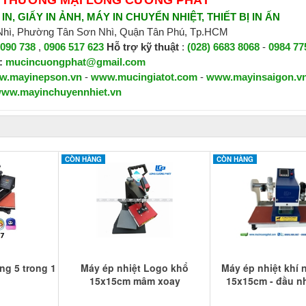
N, GIẤY IN ẢNH, MÁY IN CHUYỂN NHIỆT, THIẾT BỊ IN ẤN
 Nhì, Phường Tân Sơn Nhì, Quận Tân Phú, Tp.HCM
 090 738
,
0906 517 623
H
ỗ trợ kỹ thuật
:
(028) 6683 8068
-
0984 77
:
mucincuongphat@gmail.com
w.mayinepson.vn
-
www.mucingiatot.com
-
www.mayinsaigon.v
ww.mayinchuyennhiet.vn
CÒN HÀNG
CÒN HÀNG
ng 5 trong 1
Máy ép nhiệt Logo khổ
Máy ép nhiệt khí
15x15cm mâm xoay
15x15cm - đầu nh