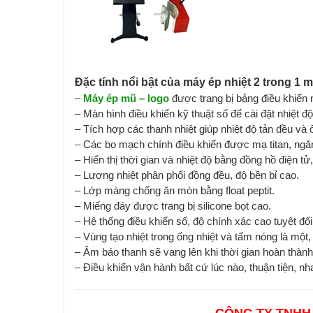
Đặc tính nổi bật của máy ép nhiệt 2 trong 1 
–
Máy ép mũ – logo
được trang bị bảng điều khiển n
– Màn hình điều khiển kỹ thuật số để cài đặt nhiệt đ
– Tích hợp các thanh nhiệt giúp nhiệt độ tản đều và ổ
– Các bo mạch chính điều khiển được mạ titan, ngă
– Hiển thị thời gian và nhiệt độ bằng đồng hồ điện tử,
– Lượng nhiệt phân phối đồng đều, độ bền bỉ cao.
– Lớp màng chống ăn mòn bằng float peptit.
– Miếng đáy được trang bị silicone bọt cao.
– Hệ thống điều khiển số, độ chính xác cao tuyệt đối
– Vùng tạo nhiệt trong ống nhiệt và tấm nóng là một, 
– Âm báo thanh sẽ vang lên khi thời gian hoàn thành.
– Điều khiển vận hành bất cứ lúc nào, thuận tiện, n
CÔNG TY TNHH