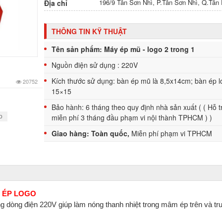
196/9 Tân Sơn Nhì, P.Tân Sơn Nhì, Q.Tâ
Địa chỉ
THÔNG TIN KỸ THUẬT
Tên sản phẩm: Máy ép mũ - logo 2 trong 1
Nguồn điện sử dụng : 220V
Kích thước sử dụng: bàn ép mũ là 8,5x14cm; bàn ép l
20752
15×15
Bảo hành: 6 tháng theo quy định nhà sản xuất (
(
Hỗ t
miễn phí 3 tháng đầu phạm vi nội thành TPHCM ) )
o
Giao hàng: Toàn quốc,
Miễn phí phạm vi TPHCM
 LOGO
g dòng điện 220V giúp làm nóng thanh nhiệt trong mâm ép trên và tru