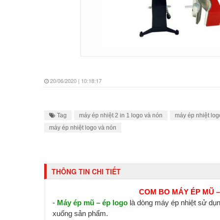
20/06/2020 | 10:18:17
Tag
máy ép nhiệt 2 in 1 logo và nón
máy ép nhiệt log
máy ép nhiệt logo và nón
THÔNG TIN CHI TIẾT
COM BO MÁY ÉP MŨ – ÉP
-
Máy ép mũ – ép logo
là dòng máy ép nhiệt sử dụn
xuống sản phẩm.