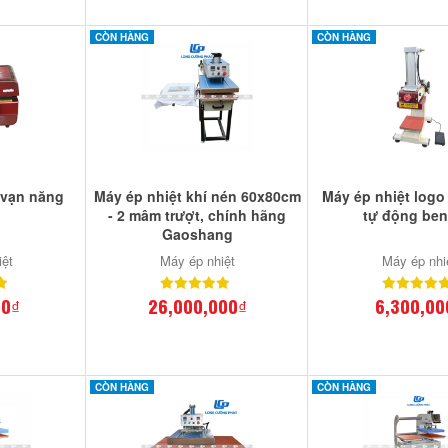
CÒN HÀNG
CÒN HÀNG
 vạn năng
Máy ép nhiệt khí nén 60x80cm
Máy ép nhiệt logo
- 2 mâm trượt, chính hãng
tự động ben
Gaoshang
iệt
Máy ép nhiệt
Máy ép nhi
00₫
26,000,000₫
6,300,00
CÒN HÀNG
CÒN HÀNG