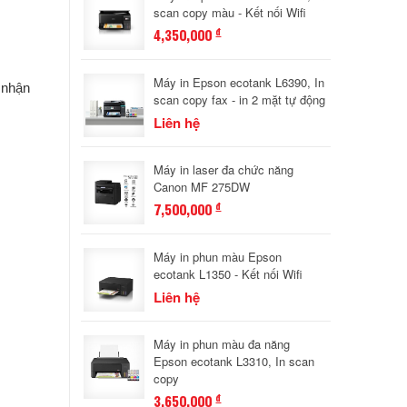
scan copy màu - Kết nối Wifi
4,350,000
đ
Máy in Epson ecotank L6390, In
 nhận
scan copy fax - in 2 mặt tự động
Liên hệ
Máy in laser đa chức năng
Canon MF 275DW
7,500,000
đ
Máy in phun màu Epson
ecotank L1350 - Kết nối Wifi
Liên hệ
Máy in phun màu đa năng
Epson ecotank L3310, In scan
copy
3,650,000
đ