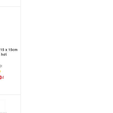
 15 x 15cm
 hơi
ệt
0₫