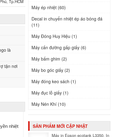
n Phú, Tp.HCM
Máy ép nhiệt (60)
Decal in chuyển nhiệt ép áo bóng đá
(11)
Máy Đóng Huy Hiệu (1)
Máy cấn đường gấp giấy (6)
ogo là
Máy bấm ghim (2)
rợ tận nơi
Máy bo góc giấy (2)
Máy đóng keo sách (1)
Máy đục lỗ giấy (1)
Máy Nén Khí (10)
SẢN PHẨM MỚI CẬP NHẬT
yền nhiệt
Máy in Epson ecotank L3350, In