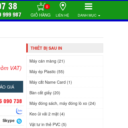
07 38
0
9 999 987
LIÊN HỆ
DANH MỤC
THIẾT BỊ SAU IN
Máy cán màng (21)
gồm VAT)
Máy ép Plastic (55)
Máy cắt Name Card (1)
ÁO GIÁ
Bàn cắt giấy (20)
6 090 738
Máy đóng sách, máy đóng lò xo (24)
Keo ủi vải 2 mặt (4)
Skype
Vật tư in thẻ PVC (5)