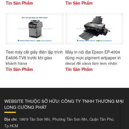
Gaoshang
Tin Sản Phẩm
L1300
Tin Sản Phẩm
Test máy cắt giấy điện lập trình
Máy in nội địa Epson EP-4004
E4606-TV8 trước khi giao
dùng mực pigment artpaper in
khách hàng
decal đế vàng làm tem nhãn
Tin Sản Phẩm
Tin Sản Phẩm
WEBSITE THUỘC SỞ HỮU: CÔNG TY TNHH THƯƠNG MẠI
LONG CƯỜNG PHÁT
Địa chỉ
: 196/9 Tân Sơn Nhì, Phường Tân Sơn Nhì, Quận Tân Phú,
Tp.HCM