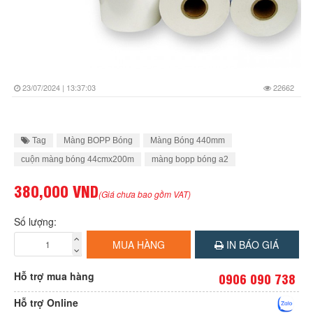
23/07/2024 | 13:37:03
22662
Tag
Màng BOPP Bóng
Màng Bóng 440mm
cuộn màng bóng 44cmx200m
màng bopp bóng a2
380,000 VND
(Giá chưa bao gồm VAT)
Số lượng:
MUA HÀNG
IN BÁO GIÁ
Hỗ trợ mua hàng
0906 090 738
Hỗ trợ Online