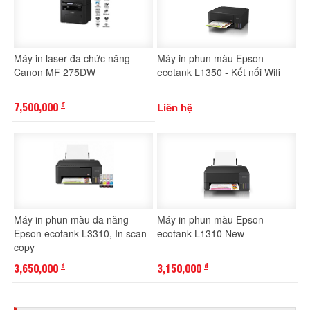
Máy in laser đa chức năng
Máy in phun màu Epson
Canon MF 275DW
ecotank L1350 - Kết nối Wifi
7,500,000
Liên hệ
đ
Máy in phun màu đa năng
Máy in phun màu Epson
Epson ecotank L3310, In scan
ecotank L1310 New
copy
3,650,000
3,150,000
đ
đ