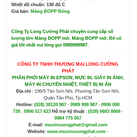
Nhiệt độ chuẩn: 130 độ C
Giá bán:
Màng BOPP Bóng
Công Ty Long Cường Phát chuyên cung cấp số
lượng lớn Màng BOPP mờ, Màng BOPP mờ, Để có
giá tốt nhất vui lòng gọi 0989999987.
CÔNG TY TNHH THƯƠNG MẠI LONG CƯỜNG
PHÁT
PHÂN PHỐI MÁY IN EPSON, MỰC IN, GIẤY IN ẢNH,
MÁY IN CHUYỂN NHIỆT, THIẾT BỊ IN ẤN
Địa chỉ
: 196/9 Tân Sơn Nhì, Phường Tân Sơn Nhì,
Quận Tân Phú, Tp.HCM
Hotline
:
(028) 38120 987
-
0989 999 987
-
0906 090
738
,
0906 517 623
H
ỗ trợ kỹ thuật
:
(028) 6683 8068
-
0984 775 057
E-mail:
mucincuongphat@gmail.com
Website
:
www.mucincuongphat.com
-