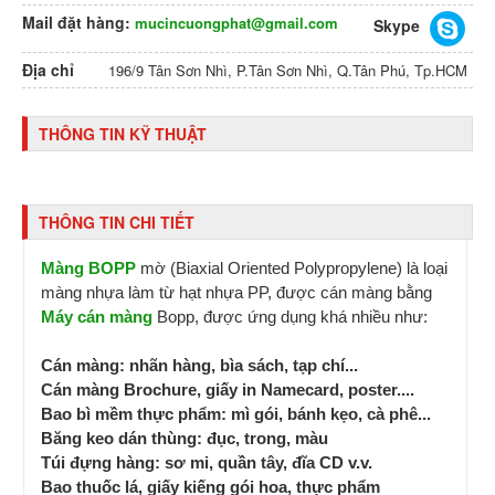
Mail đặt hàng:
mucincuongphat@gmail.com
Skype
Địa chỉ
196/9 Tân Sơn Nhì, P.Tân Sơn Nhì, Q.Tân Phú, Tp.HCM
THÔNG TIN KỸ THUẬT
THÔNG TIN CHI TIẾT
Màng BOPP
mờ (Biaxial Oriented Polypropylene) là loại
màng nhựa làm từ hạt nhựa PP, được cán màng bằng
Máy cán màng
Bopp, được ứng dụng khá nhiều như:
Cán màng: nhãn hàng, bìa sách, tạp chí...
Cán màng Brochure, giấy in Namecard, poster....
Bao bì mềm thực phẩm: mì gói, bánh kẹo, cà phê...
Băng keo dán thùng: đục, trong, màu
Túi đựng hàng: sơ mi, quần tây, đĩa CD v.v.
Bao thuốc lá, giấy kiếng gói hoa, thực phẩm