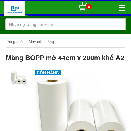
0
Toggle
Naviga
›
Trang chủ
Máy cán màng
Màng BOPP mờ 44cm x 200m khổ A2
CÒN HÀNG