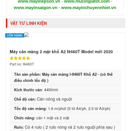
www.mayinepson.vn
-
www.mucingiatot.com
-
www.mayinsaigon.vn
-
www.mayinchuyennhiet.vn
VẬT TƯ LINH KIỆN
CÒN HÀNG
Máy cán màng 2 mặt khổ A2 I9460T Model mới 2020
Part no: I9460T
Tên sản phẩm: Máy cán màng I-9460T Khổ A2 - (có thể
điều chỉnh tốc độ )
: 440mm
Kích thước cán
Cán nóng và nguội
Chế độ cán:
Tốc độ cán màng:
1.6 m/phút (5 tờ A4/ph, 2.5 tờ A3/ph)
Chức năng:
cán 1 mặt và 2 mặt
Có 4 rulo ( 2 rulo nóng và 2 rulo nguội phía sau )
Rulo: