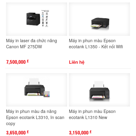
Máy in laser đa chức năng
Máy in phun màu Epson
Canon MF 275DW
ecotank L1350 - Kết nối Wifi
7,500,000
Liên hệ
đ
Máy in phun màu đa năng
Máy in phun màu Epson
Epson ecotank L3310, In scan
ecotank L1310 New
copy
3,650,000
3,150,000
đ
đ