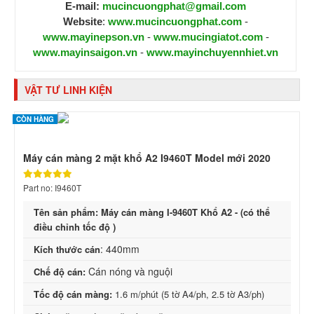
E-mail:
mucincuongphat@gmail.com
Website
:
www.mucincuongphat.com
-
www.mayinepson.vn
-
www.mucingiatot.com
-
www.mayinsaigon.vn
-
www.mayinchuyennhiet.vn
VẬT TƯ LINH KIỆN
CÒN HÀNG
Máy cán màng 2 mặt khổ A2 I9460T Model mới 2020
Part no: I9460T
Tên sản phẩm: Máy cán màng I-9460T Khổ A2 - (có thể
điều chỉnh tốc độ )
: 440mm
Kích thước cán
Cán nóng và nguội
Chế độ cán:
Tốc độ cán màng:
1.6 m/phút (5 tờ A4/ph, 2.5 tờ A3/ph)