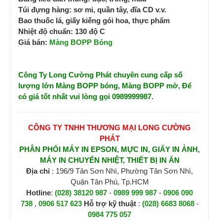
Túi đựng hàng: sơ mi, quần tây, đĩa CD v.v.
Bao thuốc lá, giấy kiếng gói hoa, thực phẩm
Nhiệt độ chuẩn: 130 độ C
Giá bán:
Màng BOPP Bóng
Công Ty Long Cường Phát chuyên cung cấp số
lượng lớn Màng BOPP bóng, Màng BOPP mờ, Để
có giá tốt nhất vui lòng gọi 0989999987.
CÔNG TY TNHH THƯƠNG MẠI LONG CƯỜNG
PHÁT
PHÂN PHỐI MÁY IN EPSON, MỰC IN, GIẤY IN ẢNH,
MÁY IN CHUYỂN NHIỆT, THIẾT BỊ IN ẤN
Địa chỉ
: 196/9 Tân Sơn Nhì, Phường Tân Sơn Nhì,
Quận Tân Phú, Tp.HCM
Hotline
:
(028) 38120 987
-
0989 999 987
-
0906 090
738
,
0906 517 623
H
ỗ trợ kỹ thuật
:
(028) 6683 8068
-
0984 775 057