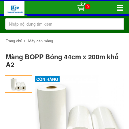
0
Toggle
Naviga
›
Trang chủ
Máy cán màng
Màng BOPP Bóng 44cm x 200m khổ
A2
CÒN HÀNG