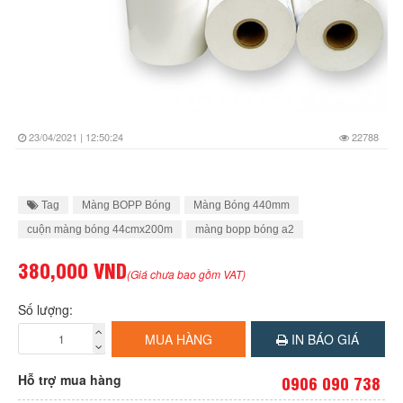
23/04/2021 | 12:50:24
22788
Tag
Màng BOPP Bóng
Màng Bóng 440mm
cuộn màng bóng 44cmx200m
màng bopp bóng a2
380,000 VND
(Giá chưa bao gồm VAT)
Số lượng:
MUA HÀNG
IN BÁO GIÁ
Hỗ trợ mua hàng
0906 090 738