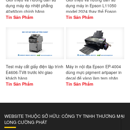
dụng máy ép nhiệt phẳng
dụng máy in Epson L11050
40x60cm chính hãng
model 2024 thay thế Epson
Gaoshang
Tin Sản Phẩm
L1300
Tin Sản Phẩm
Test máy cắt giấy điện lập trình
Máy in nội địa Epson EP-4004
E4606-TV8 trước khi giao
dùng mực pigment artpaper in
khách hàng
decal đế vàng làm tem nhãn
Tin Sản Phẩm
Tin Sản Phẩm
WEBSITE THUỘC SỞ HỮU: CÔNG TY TNHH THƯƠNG MẠI
LONG CƯỜNG PHÁT