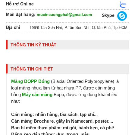
Hỗ trợ Online
Mail đặt hàng:
mucincuongphat@gmail.com
Skype
Địa chỉ
196/9 Tân Sơn Nhì, P.Tân Sơn Nhì, Q.Tân Phú, Tp.HCM
THÔNG TIN KỸ THUẬT
THÔNG TIN CHI TIẾT
Màng BOPP Bóng
(Biaxial Oriented Polypropylene) là
loại màng nhựa làm từ hạt nhựa PP, được cán màng
bằng
Máy cán màng
Bopp, được ứng dụng khá nhiều
như:
Cán màng: nhãn hàng, bìa sách, tạp chí...
Cán màng Brochure, giấy in Namecard, poster....
Bao bì mềm thực phẩm: mì gói, bánh kẹo, cà phê...
Băng keo dán thùng: đục, trong, màu