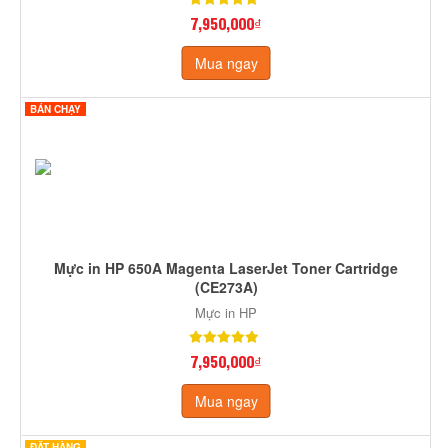
7,950,000₫
Mua ngay
BÁN CHẠY
Mực in HP 650A Magenta LaserJet Toner Cartridge
(CE273A)
Mực in HP
7,950,000₫
Mua ngay
ĐẶT HÀNG