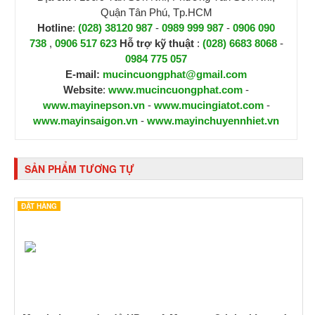
Quận Tân Phú, Tp.HCM
Hotline
:
(028) 38120 987
-
0989 999 987
-
0906 090
738
,
0906 517 623
H
ỗ trợ kỹ thuật
:
(028) 6683 8068
-
0984 775 057
E-mail:
mucincuongphat@gmail.com
Website
:
www.mucincuongphat.com
-
www.mayinepson.vn
-
www.mucingiatot.com
-
www.mayinsaigon.vn
-
www.mayinchuyennhiet.vn
SẢN PHẨM TƯƠNG TỰ
ĐẶT HÀNG