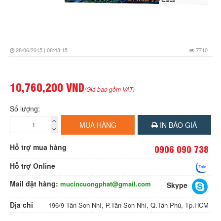
28/06/2015 | 08:43:15
7710
10,760,200 VND
(Giá bao gồm VAT)
Số lượng:
MUA HÀNG
IN BÁO GIÁ
Hỗ trợ mua hàng
0906 090 738
Hỗ trợ Online
Mail đặt hàng:
mucincuongphat@gmail.com
Skype
Địa chỉ
196/9 Tân Sơn Nhì, P.Tân Sơn Nhì, Q.Tân Phú, Tp.HCM