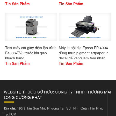
Gaoshang
Tin Sản Phẩm
L1300
Tin Sản Phẩm
Test máy cắt giấy điện lập trình
Máy in nội địa Epson EP-4004
E4606-TV8 trước khi giao
dùng mực pigment artpaper in
khách hàng
decal đế vàng làm tem nhãn
Tin Sản Phẩm
Tin Sản Phẩm
WEBSITE THUỘC SỞ HỮU: CÔNG TY TNHH THƯƠNG MẠI
LONG CƯỜNG PHÁT
Địa chỉ
: 196/9 Tân Sơn Nhì, Phường Tân Sơn Nhì, Quận Tân Phú,
Tp.HCM