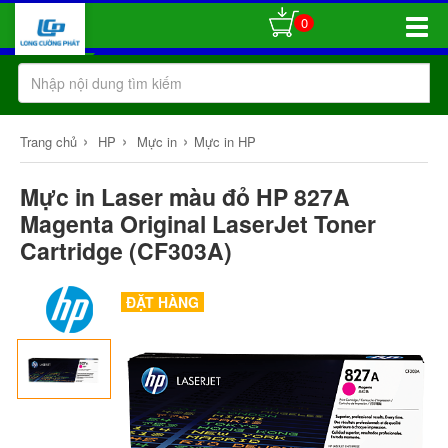
0
Toggle
Naviga
›
›
›
Trang chủ
HP
Mực in
Mực in HP
Mực in Laser màu đỏ HP 827A
Magenta Original LaserJet Toner
Cartridge (CF303A)
ĐẶT HÀNG