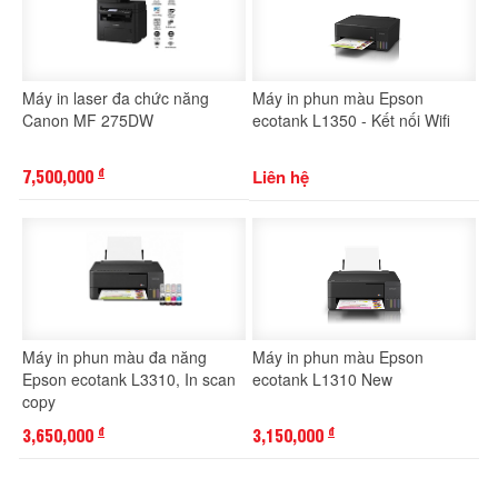
Máy in laser đa chức năng
Máy in phun màu Epson
Canon MF 275DW
ecotank L1350 - Kết nối Wifi
7,500,000
Liên hệ
đ
Máy in phun màu đa năng
Máy in phun màu Epson
Epson ecotank L3310, In scan
ecotank L1310 New
copy
3,650,000
3,150,000
đ
đ