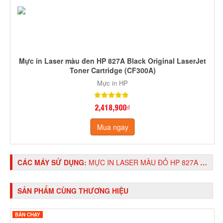
Mực in Laser màu đen HP 827A Black Original LaserJet
Toner Cartridge (CF300A)
Mực in HP
2,418,900₫
Mua ngay
CÁC MÁY SỬ DỤNG:
MỰC IN LASER MÀU ĐỎ HP 827A MAGENTA ORIGINAL LASERJET TONER CARTRIDGE (CF303A)
SẢN PHẨM CÙNG THƯƠNG HIỆU
BÁN CHẠY