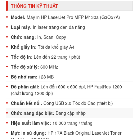
THÔNG TIN KỸ THUẬT
Model:
Máy in HP LaserJet Pro MFP M130a (G3Q57A)
Loại máy:
In laser trắng đen đa năng
Chức năng:
In, Scan, Copy
Khổ giấy in:
Tối đa khổ giấy A4
Tốc độ in:
Lên đến 22 trang / phút
Tốc độ xử lý:
600 MHz
Bộ nhớ ram:
128 MB
Độ phân giải:
Lên đến 600 x 600 dpi, HP FastRes 1200
(chất lượng 1200 dpi)
Chuẩn kết nối:
Cổng USB 2.0 Tốc độ Cao (thiết bị)
Chức năng đặc biệt:
Đang cập nhập
Hiệu suất làm việc:
10.000 trang / tháng
Mực in sử dụng:
HP 17A Black Original LaserJet Toner