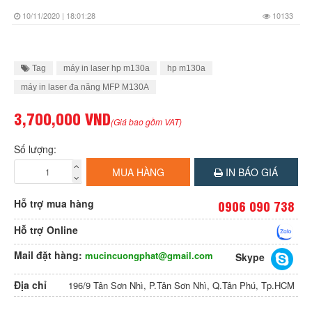
10/11/2020 | 18:01:28
10133
Tag
máy in laser hp m130a
hp m130a
máy in laser đa năng MFP M130A
3,700,000 VND
(Giá bao gồm VAT)
Số lượng:
MUA HÀNG
IN BÁO GIÁ
Hỗ trợ mua hàng
0906 090 738
Hỗ trợ Online
Mail đặt hàng:
mucincuongphat@gmail.com
Skype
Địa chỉ
196/9 Tân Sơn Nhì, P.Tân Sơn Nhì, Q.Tân Phú, Tp.HCM