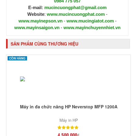
0984 775 057
E-mail:
mucincuongphat@gmail.com
Website
:
www.mucincuongphat.com
-
www.mayinepson.vn
-
www.mucingiatot.com
-
www.mayinsaigon.vn
-
www.mayinchuyennhiet.vn
SẢN PHẨM CÙNG THƯƠNG HIỆU
CÒN HÀNG
Máy in đa chức năng HP Neverstop MFP 1200A
Máy in HP
4,500,000₫