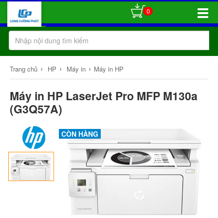
0
Toggle
Naviga
›
›
›
Trang chủ
HP
Máy in
Máy in HP
Máy in HP LaserJet Pro MFP M130a
(G3Q57A)
CÒN HÀNG