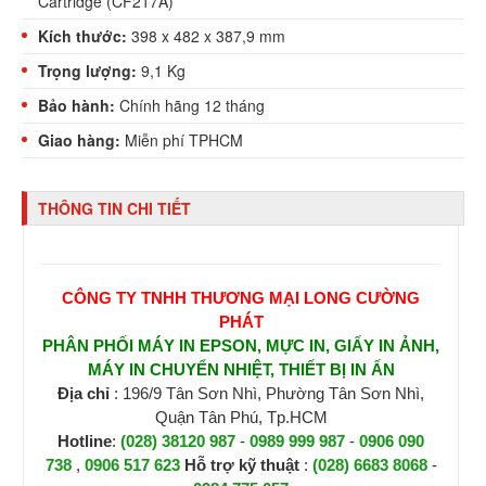
Cartridge (CF217A)
Kích thước:
398 x 482 x 387,9 mm
Trọng lượng:
9,1 Kg
Bảo hành:
Chính hãng 12 tháng
Giao hàng:
Miễn phí TPHCM
THÔNG TIN CHI TIẾT
CÔNG TY TNHH THƯƠNG MẠI LONG CƯỜNG
PHÁT
PHÂN PHỐI MÁY IN EPSON, MỰC IN, GIẤY IN ẢNH,
MÁY IN CHUYỂN NHIỆT, THIẾT BỊ IN ẤN
Địa chỉ
: 196/9 Tân Sơn Nhì, Phường Tân Sơn Nhì,
Quận Tân Phú, Tp.HCM
Hotline
:
(028) 38120 987
-
0989 999 987
-
0906 090
738
,
0906 517 623
H
ỗ trợ kỹ thuật
:
(028) 6683 8068
-