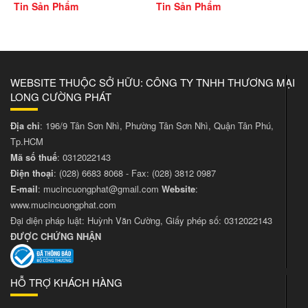
Tin Sản Phẩm
Tin Sản Phẩm
WEBSITE THUỘC SỞ HỮU: CÔNG TY TNHH THƯƠNG MẠI
LONG CƯỜNG PHÁT
Địa chỉ
: 196/9 Tân Sơn Nhì, Phường Tân Sơn Nhì, Quận Tân Phú,
Tp.HCM
Mã số thuế
: 0312022143
Điện thoại
:
(028) 6683 8068
- Fax:
(028) 3812 0987
E-mail
:
mucincuongphat@gmail.com
Website
:
www.mucincuongphat.com
Đại diện pháp luật: Huỳnh Văn Cường, Giấy phép số: 0312022143
ĐƯỢC CHỨNG NHẬN
HỖ TRỢ KHÁCH HÀNG