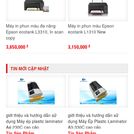
Máy in phun màu đa năng
Máy in phun màu Epson
Epson ecotank L3310, In scan
ecotank L1310 New
copy
3,650,000
3,150,000
đ
đ
TIN MỚI CẬP NHẬT
giới thiệu và hướng dẫn sử
giới thiệu và hướng dẫn sử
dụng Máy ép plastic laminator
dụng Máy Ép Plastic Laminator
A4-230C cao cấp
A3-330C cao cấp
Tin Sản Phẩm
Tin Sản Phẩm