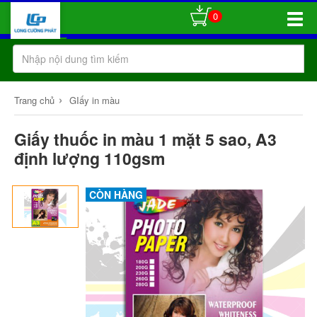
0
Toggle
Naviga
›
Trang chủ
GIấy in màu
Giấy thuốc in màu 1 mặt 5 sao, A3
định lượng 110gsm
CÒN HÀNG