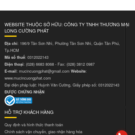
WEBSITE THUỘC SỞ HỮU: CÔNG TY TNHH THƯƠNG MẠI
LONG CƯỜNG PHÁT
Địa chỉ
: 196/9 Tân Sơn Nhì, Phường Tân Sơn Nhì, Quận Tân Phú,
Tp.HCM
Mã số thuế
: 0312022143
Điện thoại
:
(028) 6683 8068
- Fax:
(028) 3812 0987
E-mail
:
mucincuongphat@gmail.com
Website
:
www.mucincuongphat.com
Đại diện pháp luật: Huỳnh Văn Cường, Giấy phép số: 0312022143
ĐƯỢC CHỨNG NHẬN
HỖ TRỢ KHÁCH HÀNG
Quy định và hình thức thanh toán
Chính sách vận chuyển, giao nhận hàng hóa