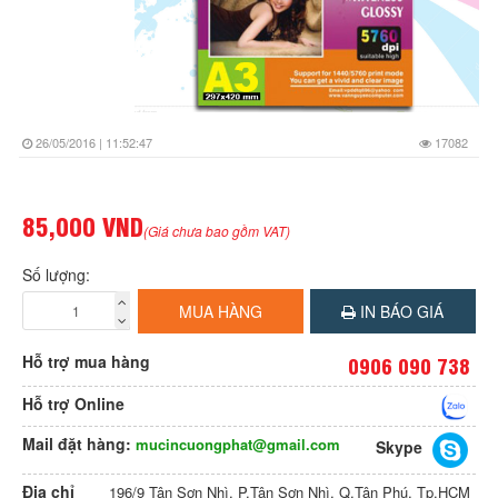
26/05/2016 | 11:52:47
17082
85,000 VND
(Giá chưa bao gồm VAT)
Số lượng:
MUA HÀNG
IN BÁO GIÁ
Hỗ trợ mua hàng
0906 090 738
Hỗ trợ Online
Mail đặt hàng:
mucincuongphat@gmail.com
Skype
Địa chỉ
196/9 Tân Sơn Nhì, P.Tân Sơn Nhì, Q.Tân Phú, Tp.HCM