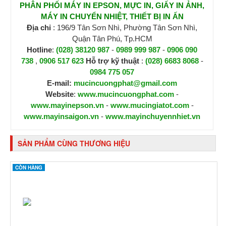
PHÂN PHỐI MÁY IN EPSON, MỰC IN, GIẤY IN ẢNH,
MÁY IN CHUYỂN NHIỆT, THIẾT BỊ IN ẤN
Địa chỉ
: 196/9 Tân Sơn Nhì, Phường Tân Sơn Nhì,
Quận Tân Phú, Tp.HCM
Hotline
:
(028) 38120 987
-
0989 999 987
-
0906 090
738
,
0906 517 623
H
ỗ trợ kỹ thuật
:
(028) 6683 8068
-
0984 775 057
E-mail:
mucincuongphat@gmail.com
Website
:
www.mucincuongphat.com
-
www.mayinepson.vn
-
www.mucingiatot.com
-
www.mayinsaigon.vn
-
www.mayinchuyennhiet.vn
SẢN PHẨM CÙNG THƯƠNG HIỆU
CÒN HÀNG