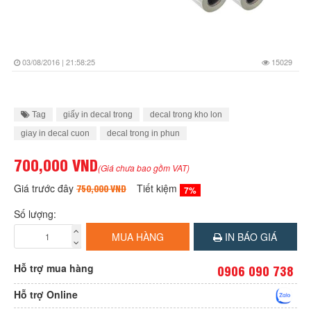
03/08/2016 | 21:58:25
15029
Tag
giấy in decal trong
decal trong kho lon
giay in decal cuon
decal trong in phun
700,000 VND
(Giá chưa bao gồm VAT)
Giá trước đây
Tiết kiệm
750,000 VND
7%
Số lượng:
MUA HÀNG
IN BÁO GIÁ
Hỗ trợ mua hàng
0906 090 738
Hỗ trợ Online