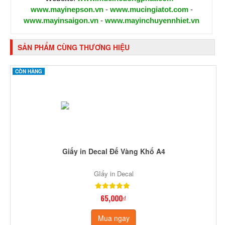
www.mayinepson.vn
-
www.mucingiatot.com
-
www.mayinsaigon.vn
-
www.mayinchuyennhiet.vn
SẢN PHẨM CÙNG THƯƠNG HIỆU
CÒN HÀNG
Giấy in Decal Đế Vàng Khổ A4
GIấy in Decal
65,000₫
Mua ngay