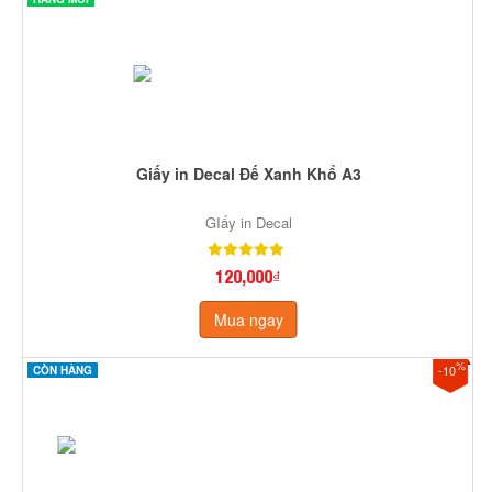
Giấy in Decal Đế Xanh Khổ A3
GIấy in Decal
120,000₫
Mua ngay
%
-10
CÒN HÀNG