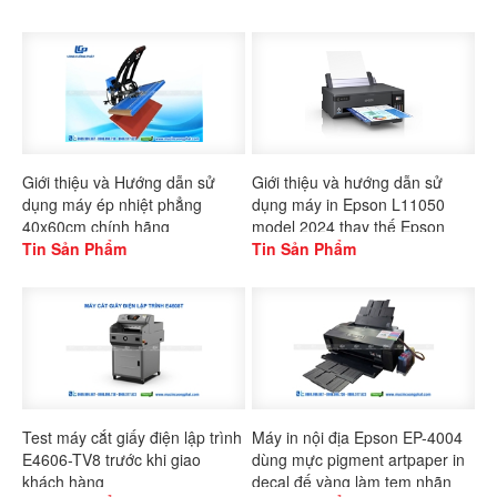
Giới thiệu và Hướng dẫn sử
Giới thiệu và hướng dẫn sử
dụng máy ép nhiệt phẳng
dụng máy in Epson L11050
40x60cm chính hãng
model 2024 thay thế Epson
Gaoshang
Tin Sản Phẩm
L1300
Tin Sản Phẩm
Test máy cắt giấy điện lập trình
Máy in nội địa Epson EP-4004
E4606-TV8 trước khi giao
dùng mực pigment artpaper in
khách hàng
decal đế vàng làm tem nhãn