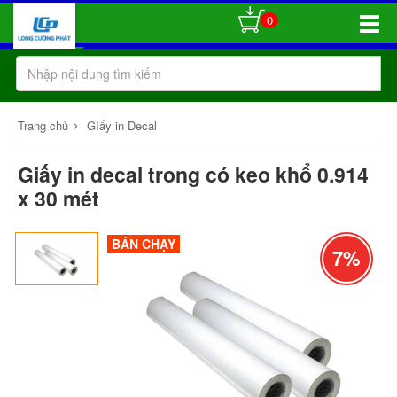
0
Toggle
Naviga
›
Trang chủ
GIấy in Decal
Giấy in decal trong có keo khổ 0.914
x 30 mét
BÁN CHẠY
7%