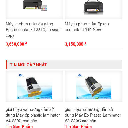
Máy in phun màu đa năng
Máy in phun màu Epson
Epson ecotank L3310, In scan
ecotank L1310 New
copy
3,650,000
3,150,000
đ
đ
TIN MỚI CẬP NHẬT
giới thiệu và hướng dẫn sử
giới thiệu và hướng dẫn sử
dụng Máy ép plastic laminator
dụng Máy Ép Plastic Laminator
A4-230C cao cấp
A3-330C cao cấp
Tin Sản Phẩm
Tin Sản Phẩm