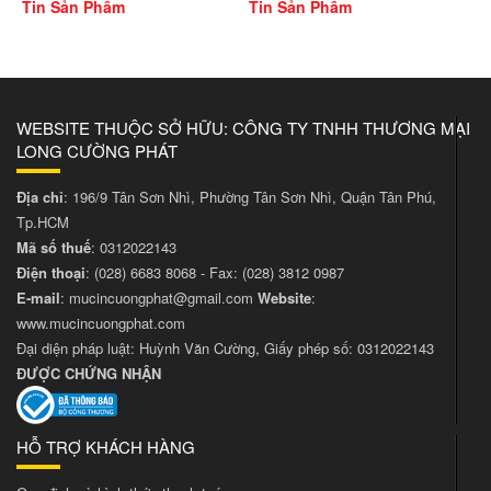
Tin Sản Phẩm
Tin Sản Phẩm
WEBSITE THUỘC SỞ HỮU: CÔNG TY TNHH THƯƠNG MẠI
LONG CƯỜNG PHÁT
Địa chỉ
: 196/9 Tân Sơn Nhì, Phường Tân Sơn Nhì, Quận Tân Phú,
Tp.HCM
Mã số thuế
: 0312022143
Điện thoại
:
(028) 6683 8068
- Fax:
(028) 3812 0987
E-mail
:
mucincuongphat@gmail.com
Website
:
www.mucincuongphat.com
Đại diện pháp luật: Huỳnh Văn Cường, Giấy phép số: 0312022143
ĐƯỢC CHỨNG NHẬN
HỖ TRỢ KHÁCH HÀNG