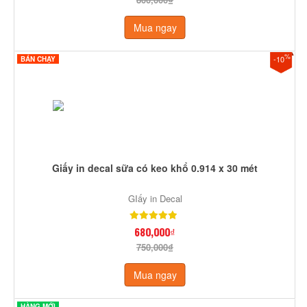
Mua ngay
%
-10
BÁN CHẠY
Giấy in decal sữa có keo khổ 0.914 x 30 mét
GIấy in Decal
680,000₫
750,000₫
Mua ngay
HÀNG MỚI