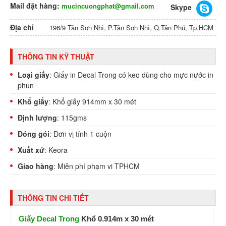
Mail đặt hàng:
mucincuongphat@gmail.com
Skype
Địa chỉ
196/9 Tân Sơn Nhì, P.Tân Sơn Nhì, Q.Tân Phú, Tp.HCM
THÔNG TIN KỸ THUẬT
Loại giấy
: Giấy in Decal Trong có keo dùng cho mực nước in
phun
Khổ giấy
: Khổ giấy 914mm x 30 mét
Định lượng
: 115gms
Đóng gói
: Đơn vị tính 1 cuộn
Xuất xứ
: Keora
Giao hàng
: Miễn phí phạm vi TPHCM
THÔNG TIN CHI TIẾT
Giấy Decal Trong
Khổ 0.914m x 30 mét