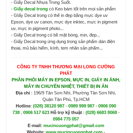
- Giấy Decal Nhựa Trong Suốt.
-
Giấy decal trong
có Keo bám tốt trên mọi sản phẫm
- GIấy Decal trong có thể in đẹp bằng mực dye uv
Epson, dye uv canon, mực dye inktec, mực in pigment
uv, mực in pigment photo...
- Giấy Decal trong có bề mặt bóng, mịn, đẹp...
- Giấy Decal trong ứng dụng trong sản phẩm dán điện
thoai, mủ bảo hiểm, kính, tem nhãn sản phẩm...
CÔNG TY TNHH THƯƠNG MẠI LONG CƯỜNG
PHÁT
PHÂN PHỐI MÁY IN EPSON, MỰC IN, GIẤY IN ẢNH,
MÁY IN CHUYỂN NHIỆT, THIẾT BỊ IN ẤN
Địa chỉ
: 196/9 Tân Sơn Nhì, Phường Tân Sơn Nhì,
Quận Tân Phú, Tp.HCM
Hotline
:
(028) 38120 987
-
0989 999 987
-
0906 090
738
,
0906 517 623
H
ỗ trợ kỹ thuật
:
(028) 6683 8068
-
0984 775 057
E-mail:
mucincuongphat@gmail.com
Website
:
www.mucincuongphat.com
-