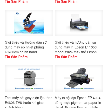
Tin Sản Phẩm
Tin Sản Phẩm
Giới thiệu và Hướng dẫn sử
Giới thiệu và hướng dẫn sử
dụng máy ép nhiệt phẳng
dụng máy in Epson L11050
40x60cm chính hãng
model 2024 thay thế Epson
Gaoshang
Tin Sản Phẩm
L1300
Tin Sản Phẩm
Test máy cắt giấy điện lập trình
Máy in nội địa Epson EP-4004
E4606-TV8 trước khi giao
dùng mực pigment artpaper in
khách hàng
decal đế vàng làm tem nhãn