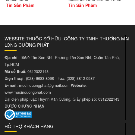
Tin Sản Phẩm
Tin Sản Phẩm
WEBSITE THUỘC SỞ HỮU: CÔNG TY TNHH THƯƠNG MẠI
LONG CƯỜNG PHÁT
Địa chỉ
: 196/9 Tân Sơn Nhì, Phường Tân Sơn Nhì, Quận Tân Phú,
Tp.HCM
Mã số thuế
: 0312022143
Điện thoại
:
(028) 6683 8068
- Fax:
(028) 3812 0987
E-mail
:
mucincuongphat@gmail.com
Website
:
www.mucincuongphat.com
Đại diện pháp luật: Huỳnh Văn Cường, Giấy phép số: 0312022143
ĐƯỢC CHỨNG NHẬN
HỖ TRỢ KHÁCH HÀNG