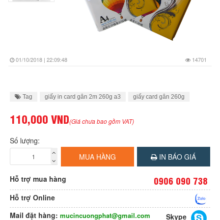
01/10/2018 | 22:09:48
14701
Tag
giấy in card gân 2m 260g a3
giấy card gân 260g
110,000 VND
(Giá chưa bao gồm VAT)
Số lượng:
MUA HÀNG
IN BÁO GIÁ
Hỗ trợ mua hàng
0906 090 738
Hỗ trợ Online
Mail đặt hàng:
mucincuongphat@gmail.com
Skype