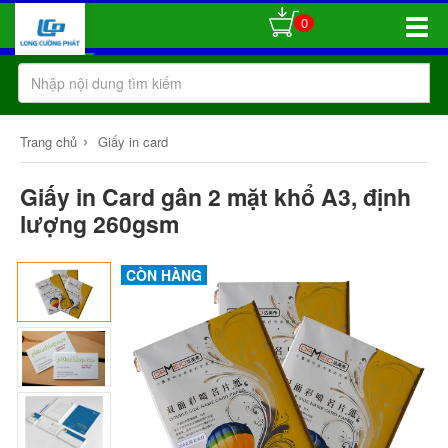
0
Toggle
Naviga
›
Trang chủ
Giấy in card
Giấy in Card gân 2 mặt khổ A3, định
lượng 260gsm
CÒN HÀNG