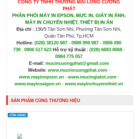
CÔNG TY TNHH THƯƠNG MẠI LONG CƯỜNG
PHÁT
PHÂN PHỐI MÁY IN EPSON, MỰC IN, GIẤY IN ẢNH,
MÁY IN CHUYỂN NHIỆT, THIẾT BỊ IN ẤN
Địa chỉ
: 196/9 Tân Sơn Nhì, Phường Tân Sơn Nhì,
Quận Tân Phú, Tp.HCM
Hotline
:
(028) 38120 987
-
0989 999 987
-
0906 090
738
,
0906 517 623
H
ỗ trợ kỹ thuật
:
(028) 6683 8068
-
0984 775 057
E-mail:
mucincuongphat@gmail.com
Website
:
www.mucincuongphat.com
-
www.mayinepson.vn
-
www.mucingiatot.com
-
www.mayinsaigon.vn
-
www.mayinchuyennhiet.vn
SẢN PHẨM CÙNG THƯƠNG HIỆU
CÒN HÀNG