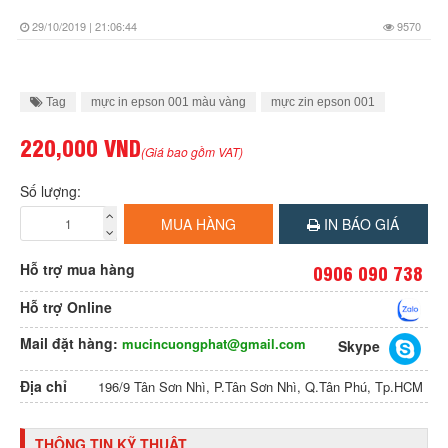
29/10/2019 | 21:06:44
9570
Tag
mực in epson 001 màu vàng
mực zin epson 001
220,000 VND
(Giá bao gồm VAT)
Số lượng:
MUA HÀNG
IN BÁO GIÁ
Hỗ trợ mua hàng
0906 090 738
Hỗ trợ Online
Mail đặt hàng:
mucincuongphat@gmail.com
Skype
Địa chỉ
196/9 Tân Sơn Nhì, P.Tân Sơn Nhì, Q.Tân Phú, Tp.HCM
THÔNG TIN KỸ THUẬT