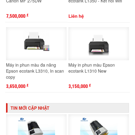
Canon MF 275DW
ecotank L1350 - Kết nối Wifi
7,500,000
Liên hệ
đ
Máy in phun màu đa năng
Máy in phun màu Epson
Epson ecotank L3310, In scan
ecotank L1310 New
copy
3,650,000
3,150,000
đ
đ
TIN MỚI CẬP NHẬT