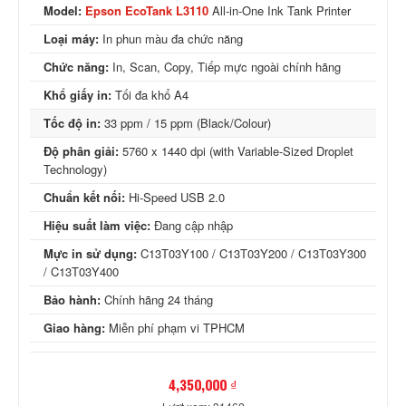
Model:
Epson EcoTank L3110
All-in-One Ink Tank Printer
Loại máy:
In phun màu đa chức năng
Chức năng:
In, Scan, Copy, Tiếp mực ngoài chính hãng
Khổ giấy in:
Tối đa khổ A4
Tốc độ in:
33 ppm / 15 ppm (Black/Colour)
Độ phân giải:
5760 x 1440 dpi (with Variable-Sized Droplet
Technology)
Chuẩn kết nối:
Hi-Speed USB 2.0
Hiệu suất làm việc:
Đang cập nhập
Mực in sử dụng:
C13T03Y100 / C13T03Y200 / C13T03Y300
/ C13T03Y400
Bảo hành:
Chính hãng 24 tháng
Giao hàng:
Miễn phí phạm vi TPHCM
4,350,000 ₫