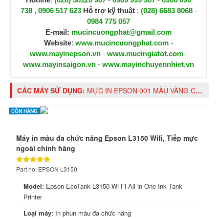
738
,
0906 517 623
H
ỗ trợ kỹ thuật
:
(028) 6683 8068
-
0984 775 057
E-mail:
mucincuongphat@gmail.com
Website
:
www.mucincuongphat.com
-
www.mayinepson.vn
-
www.mucingiatot.com
-
www.mayinsaigon.vn
-
www.mayinchuyennhiet.vn
CÁC MÁY SỬ DỤNG:
MỰC IN EPSON 001 MÀU VÀNG CHÍNH HÃNG(C13T03Y400)
CÒN HÀNG
Máy in màu đa chức năng Epson L3150 Wifi, Tiếp mực
ngoài chính hãng
Part no: EPSON L3150
Model:
Epson EcoTank L3150 Wi-Fi All-in-One Ink Tank
Printer
Loại máy:
In phun màu đa chức năng