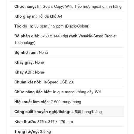
Chức năng:
In, Scan, Copy, Wifi, Tiếp mực ngoài chính hãng
Khổ giấy in:
Tối đa khổ A4
Tốc độ in:
33 ppm / 15 ppm (Black/Colour)
Độ phân giải:
5760 x 1440 dpi (with Variable-Sized Droplet
Technology)
Bộ nhớ ram:
None
Khay giấy:
None
Khay ADF:
None
Chuẩn kết nối:
Hi-Speed USB 2.0
Chức năng đặc biệt:
In qua mạng không dây Wifi
Hiệu suất làm việc:
7.500 trang/tháng
Công suất khuyến nghị/tháng:
4.500 trang/tháng
Kích thước:
375 x 347 x 179 mm
Trọng lượng:
3.9 kg