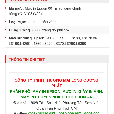
Mã mực:
Mực in Epson 001 màu vàng chính
hãng (C13T03Y400)
Loại mực:
In phun màu vàng
Dung lượng:
6.000 trang độ phủ 5%
Máy sử dụng:
Epson L4150, L4160, L6160, L6170 và
L6190,L4260,L4360,L6270,L6370,L6290,L6390...
THÔNG TIN CHI TIẾT
CÔNG TY TNHH THƯƠNG MẠI LONG CƯỜNG
PHÁT
PHÂN PHỐI MÁY IN EPSON, MỰC IN, GIẤY IN ẢNH,
MÁY IN CHUYỂN NHIỆT, THIẾT BỊ IN ẤN
Địa chỉ
: 196/9 Tân Sơn Nhì, Phường Tân Sơn Nhì,
Quận Tân Phú, Tp.HCM
Hotline
:
(028) 38120 987
-
0989 999 987
-
0906 090