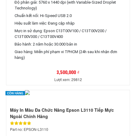
Độ phân giải: 5760 x 1440 dpi (with Variable-Sized Droplet
Technology)
Chuẩn kết nối: Hi-Speed USB 2.0
Hiệu suất làm việc: Đang cập nhập
Mực in sử dụng: Epson C13T00V100 / C13T00V200 /
C13T00V300 / C13T00V400
Bảo hành: 2 năm hoặc 30.000 bản in
Giao hàng: Miễn phí phạm vi TPHCM (24h sau khi nhận đơn
hàng)
3,500,000 ₫
Lượt xem: 29812
CÒN HÀNG
Máy In Màu Đa Chức Năng Epson L3110 Tiếp Mực
Ngoài Chính Hãng
Part no: EPSON-L3110