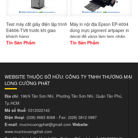
Test máy cắt giấy điện lập trình
Máy in nội địa Epson EP-4004
E4606-TV8 trước khi giao
dùng mực pigment artpaper in
khách hàng
decal đế vàng làm tem nhãn
Tin Sản Phẩm
Tin Sản Phẩm
WEBSITE THUỘC SỞ HỮU: CÔNG TY TNHH THƯƠNG MẠI
LONG CƯỜNG PHÁT
Địa chỉ
: 196/9 Tân Sơn Nhì, Phường Tân Sơn Nhì, Quận Tân Phú,
Tp.HCM
Mã số thuế
: 0312022143
Điện thoại
:
(028) 6683 8068
- Fax:
(028) 3812 0987
E-mail
:
mucincuongphat@gmail.com
Website
:
www.mucincuongphat.com