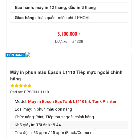
Bảo hành:
máy in 12 tháng, đầu in 3 tháng
Giao hàng:
Toàn quốc, miễn phí TPHCM.
5,100,000 ₫
Lượt xem: 24336
CÒN HÀNG
Máy in phun màu Epson L1110 Tiếp mực ngoài chính
hãng
Part no: EPSON-L1110
Model:
Máy in Epson EcoTank L1110 Ink Tank Printer
Loại máy: In phun màu đơn năng
Chức năng: Print,
Tiếp mực ngoài chính hãng
Khổ giấy in: Tối đa khổ A4
Tốc độ in: 33 ppm / 15 ppm (Black/Colour)