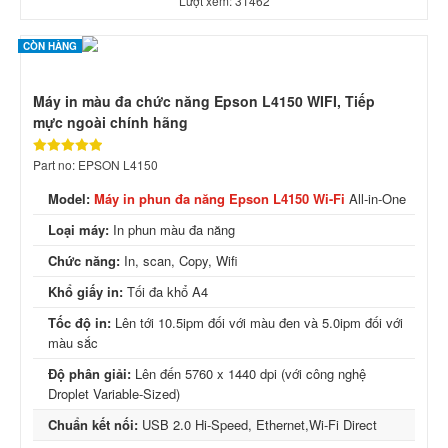
Lượt xem: 31462
CÒN HÀNG
Máy in màu đa chức năng Epson L4150 WIFI, Tiếp
mực ngoài chính hãng
Part no: EPSON L4150
Model:
Máy in phun đa năng Epson L4150 Wi-Fi
All-in-One
Loại máy:
In phun màu đa năng
Chức năng:
In, scan, Copy, Wifi
Khổ giấy in:
Tối đa khổ A4
Tốc độ in:
Lên tới 10.5ipm đối với màu đen và 5.0ipm đối với
màu sắc
Độ phân giải:
Lên đến 5760 x 1440 dpi (với công nghệ
Droplet Variable-Sized)
Chuẩn kết nối:
USB 2.0 Hi-Speed, Ethernet,Wi-Fi Direct