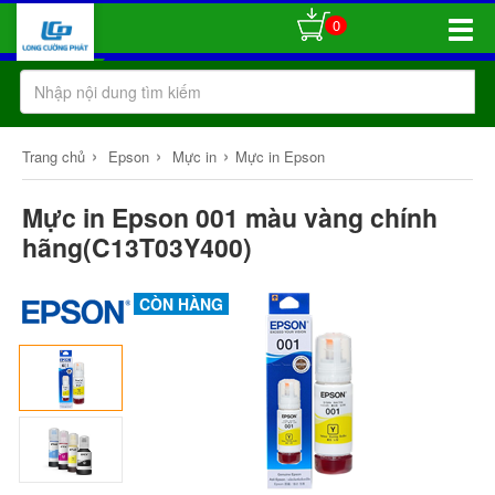
0
Toggle
Naviga
›
›
›
Trang chủ
Epson
Mực in
Mực in Epson
Mực in Epson 001 màu vàng chính
hãng(C13T03Y400)
CÒN HÀNG