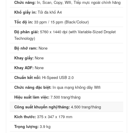
Chức năng:
In, Scan, Copy, Wifi, Tiếp mực ngoài chính hãng
Khổ giấy in:
Tối đa khổ A4
Tốc độ in:
33 ppm / 15 ppm (Black/Colour)
Độ phân giải:
5760 x 1440 dpi (with Variable-Sized Droplet
Technology)
Bộ nhớ ram:
None
Khay giấy:
None
Khay ADF:
None
Chuẩn kết nối:
Hi-Speed USB 2.0
Chức năng đặc biệt:
In qua mạng không dây Wifi
Hiệu suất làm việc:
7.500 trang/tháng
Công suất khuyến nghị/tháng:
4.500 trang/tháng
Kích thước:
375 x 347 x 179 mm
Trọng lượng:
3.9 kg