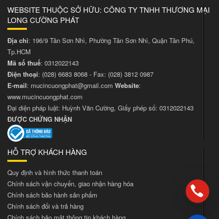
WEBSITE THUỘC SỞ HỮU: CÔNG TY TNHH THƯƠNG MẠI
LONG CƯỜNG PHÁT
Địa chỉ
: 196/9 Tân Sơn Nhì, Phường Tân Sơn Nhì, Quận Tân Phú,
Tp.HCM
Mã số thuế
: 0312022143
Điện thoại
:
(028) 6683 8068
- Fax:
(028) 3812 0987
E-mail
:
mucincuongphat@gmail.com
Website
:
www.mucincuongphat.com
Đại diện pháp luật: Huỳnh Văn Cường, Giấy phép số: 0312022143
ĐƯỢC CHỨNG NHẬN
HỖ TRỢ KHÁCH HÀNG
Quy định và hình thức thanh toán
Chính sách vận chuyển, giao nhận hàng hóa
Chính sách bảo hành sản phẩm
Chính sách đổi và trả hàng
Chính sách bảo mật thông tin khách hàng