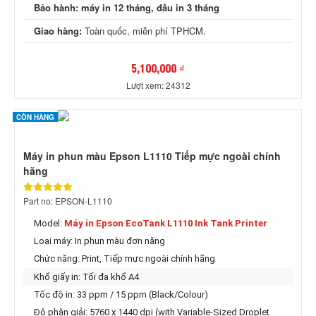
Bảo hành:
máy in 12 tháng, đầu in 3 tháng
Giao hàng:
Toàn quốc, miễn phí TPHCM.
5,100,000 ₫
Lượt xem: 24312
CÒN HÀNG
Máy in phun màu Epson L1110 Tiếp mực ngoài chính
hãng
Part no: EPSON-L1110
Model:
Máy in Epson EcoTank L1110 Ink Tank Printer
Loại máy: In phun màu đơn năng
Chức năng: Print,
Tiếp mực ngoài chính hãng
Khổ giấy in: Tối đa khổ A4
Tốc độ in: 33 ppm / 15 ppm (Black/Colour)
Độ phân giải: 5760 x 1440 dpi (with Variable-Sized Droplet