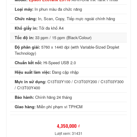
Loại máy:
In phun màu đa chức năng
Chức năng:
In, Scan, Copy, Tiếp mực ngoài chính hãng
Khổ giấy in:
Tối đa khổ A4
Tốc độ in:
33 ppm / 15 ppm (Black/Colour)
Độ phân giải:
5760 x 1440 dpi (with Variable-Sized Droplet
Technology)
Chuẩn kết nối:
Hi-Speed USB 2.0
Hiệu suất làm việc:
Đang cập nhập
Mực in sử dụng:
C13T03Y100 / C13T03Y200 / C13T03Y300
/ C13T03Y400
Bảo hành:
Chính hãng 24 tháng
Giao hàng:
Miễn phí phạm vi TPHCM
4,350,000 ₫
Lượt xem: 31431