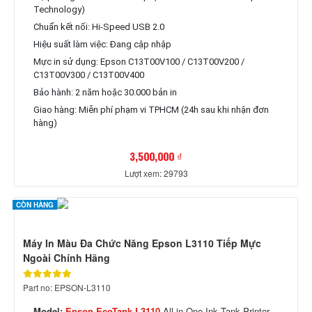
Technology)
Chuẩn kết nối: Hi-Speed USB 2.0
Hiệu suất làm việc: Đang cập nhập
Mực in sử dụng: Epson C13T00V100 / C13T00V200 /
C13T00V300 / C13T00V400
Bảo hành: 2 năm hoặc 30.000 bản in
Giao hàng: Miễn phí phạm vi TPHCM (24h sau khi nhận đơn
hàng)
3,500,000 ₫
Lượt xem: 29793
CÒN HÀNG
Máy In Màu Đa Chức Năng Epson L3110 Tiếp Mực
Ngoài Chính Hãng
Part no: EPSON-L3110
Model:
Epson EcoTank L3110
All-in-One Ink Tank Printer