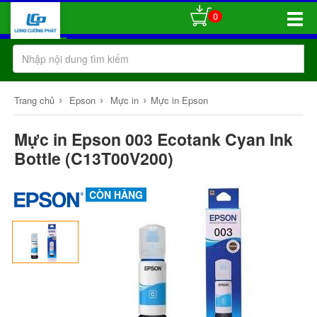
0
Toggle
Naviga
›
›
›
Trang chủ
Epson
Mực in
Mực in Epson
Mực in Epson 003 Ecotank Cyan Ink
Bottle (C13T00V200)
CÒN HÀNG