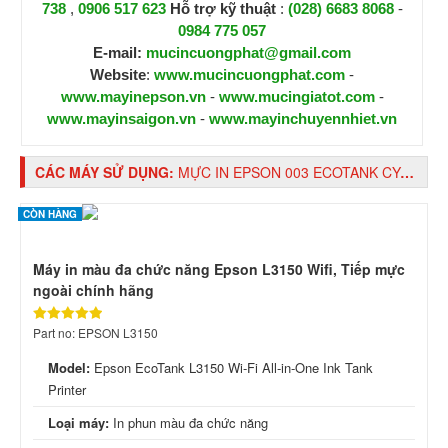
738
,
0906 517 623
H
ỗ trợ kỹ thuật
:
(028) 6683 8068
-
0984 775 057
E-mail:
mucincuongphat@gmail.com
Website
:
www.mucincuongphat.com
-
www.mayinepson.vn
-
www.mucingiatot.com
-
www.mayinsaigon.vn
-
www.mayinchuyennhiet.vn
CÁC MÁY SỬ DỤNG:
MỰC IN EPSON 003 ECOTANK CYAN INK BOTTLE (C13T00V200)
CÒN HÀNG
Máy in màu đa chức năng Epson L3150 Wifi, Tiếp mực
ngoài chính hãng
Part no: EPSON L3150
Model:
Epson EcoTank L3150 Wi-Fi All-in-One Ink Tank
Printer
Loại máy:
In phun màu đa chức năng