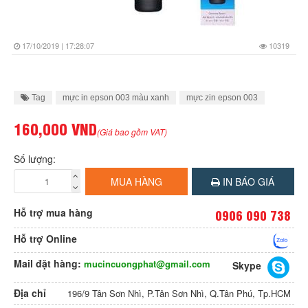
17/10/2019 | 17:28:07
10319
Tag
mực in epson 003 màu xanh
mực zin epson 003
160,000 VND
(Giá bao gồm VAT)
Số lượng:
MUA HÀNG
IN BÁO GIÁ
Hỗ trợ mua hàng
0906 090 738
Hỗ trợ Online
Mail đặt hàng:
mucincuongphat@gmail.com
Skype
Địa chỉ
196/9 Tân Sơn Nhì, P.Tân Sơn Nhì, Q.Tân Phú, Tp.HCM