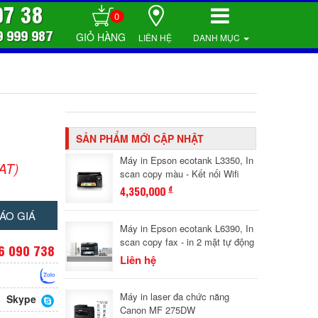
07 38
0
9 999 987
LIÊN HỆ
DANH MỤC
SẢN PHẨM MỚI CẬP NHẬT
Máy in Epson ecotank L3350, In
AT)
scan copy màu - Kết nối Wifi
4,350,000
đ
ÁO GIÁ
Máy in Epson ecotank L6390, In
scan copy fax - in 2 mặt tự động
6 090 738
Liên hệ
Máy in laser đa chức năng
Skype
Canon MF 275DW