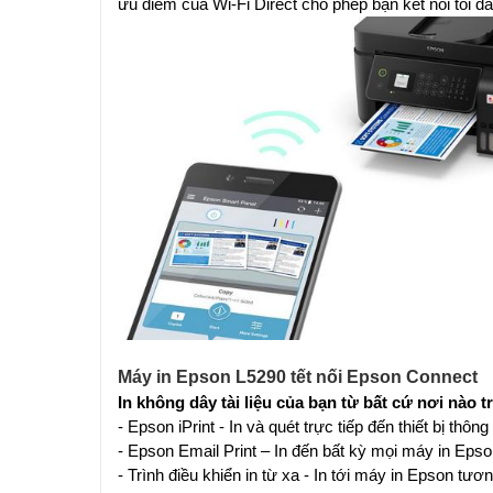
ưu điểm của Wi-Fi Direct cho phép bạn kết nối tối đa
Máy in Epson L5290 tết nối Epson Connect
In không dây tài liệu của bạn từ bất cứ nơi nào 
- Epson iPrint - In và quét trực tiếp đến thiết bị th
- Epson Email Print – In đến bất kỳ mọi máy in Epson
- Trình điều khiển in từ xa - In tới máy in Epson tươ