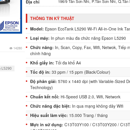
196/9 Tân Sơn Nhì, P.Tân Sơn Nhì, Q.Tâ
Địa chỉ
THÔNG TIN KỸ THUẬT
Model:
Epson EcoTank L5290 Wi-Fi All-in-One Ink Tan
Loại máy:
In phun màu đa chức năng Epson L5290
Chức năng:
In, Scan, Copy, Fax, Wifi, Netwok, Tiếp 
14280
chính hãng
Khổ giấy in:
Tối đa khổ A4
n L5290
Tốc độ in:
33 ppm / 15 ppm (Black/Colour)
Độ phân giải:
5760 x 1440 dpi (with Variable-Sized D
Technology)
Chuẩn kết nối:
Hi-Speed USB 2.0, Wifi, Network
Chức năng đặc biệt:
In qua mạng không dây Wifi
Hiệu suất làm việc:
15.000 Trang / tháng
Mực in sử dụng:
C13T03Y100 / C13T03Y200 / C13