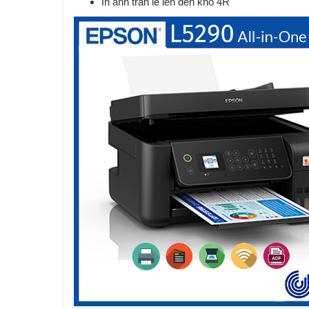
In ảnh tràn lề lên đến khổ 4R