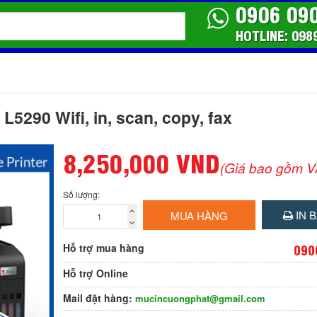
0906 09
HOTLINE: 098
5290 Wifi, in, scan, copy, fax
8,250,000 VND
(Giá bao gồm V
Số lượng:
IN B
MUA HÀNG
Hỗ trợ mua hàng
090
Hỗ trợ Online
Mail đặt hàng:
mucincuongphat@gmail.com