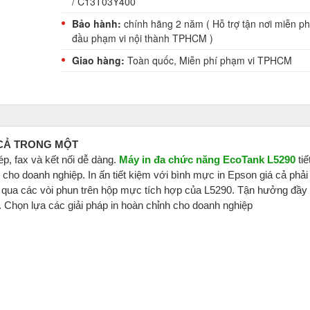
/ C13T03Y400
Bảo hành:
chính hãng 2 năm (
Hỗ trợ tận nơi miễn ph
đầu phạm vi nội thành TPHCM )
Giao hàng:
Toàn quốc, Miễn phí phạm vi TPHCM
 CẢ TRONG MỘT
ép, fax và kết nối dễ dàng.
Máy in đa chức năng EcoTank L5290
tiế
g cho doanh nghiệp. In ấn tiết kiệm với bình mực in Epson giá cả phải
 qua các vòi phun trên hộp mực tích hợp của L5290. Tận hưởng đầy
t. Chọn lựa các giải pháp in hoàn chỉnh cho doanh nghiệp