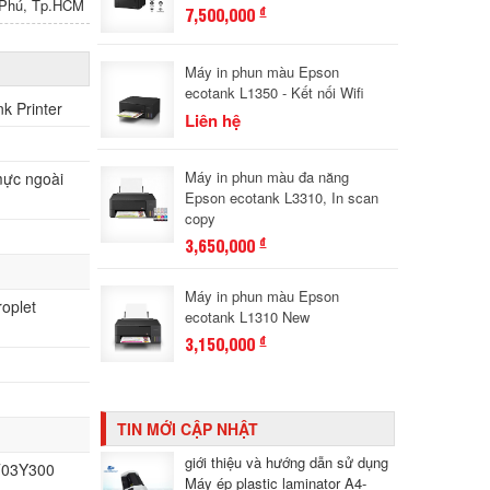
n Phú, Tp.HCM
7,500,000
đ
Máy in phun màu Epson
ecotank L1350 - Kết nối Wifi
k Printer
Liên hệ
Máy in phun màu đa năng
mực ngoài
Epson ecotank L3310, In scan
copy
3,650,000
đ
Máy in phun màu Epson
roplet
ecotank L1310 New
3,150,000
đ
TIN MỚI CẬP NHẬT
giới thiệu và hướng dẫn sử dụng
T03Y300
Máy ép plastic laminator A4-