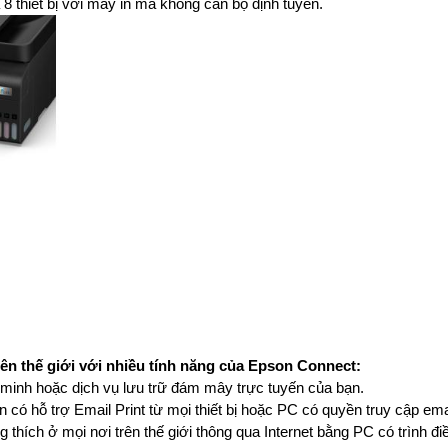
 8 thiết bị với máy in mà không cần bộ định tuyến.
trên thế giới với nhiều tính năng của Epson Connect:
ông minh hoặc dịch vụ lưu trữ đám mây trực tuyến của bạn.
 có hỗ trợ Email Print từ mọi thiết bị hoặc PC có quyền truy cập ema
ng thích ở mọi nơi trên thế giới thông qua Internet bằng PC có trình đi