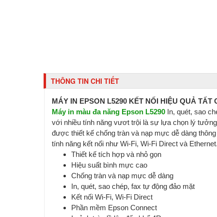
THÔNG TIN CHI TIẾT
MÁY IN EPSON L5290 KẾT NỐI HIỆU QUẢ TẤT
Máy in màu đa năng Epson L5290
In, quét, sao ch
với nhiều tính năng vươt trội là sự lựa chọn lý tưởn
được thiết kế chống tràn và nạp mực dễ dàng thông
tính năng kết nối như Wi-Fi, Wi-Fi Direct và Etherne
Thiết kế tích hợp và nhỏ gọn
Hiệu suất bình mực cao
Chống tràn và nạp mực dễ dàng
In, quét, sao chép, fax tự động đảo mặt
Kết nối Wi-Fi, Wi-Fi Direct
Phần mềm Epson Connect