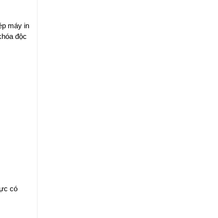
ép máy in
 khóa độc
mực có