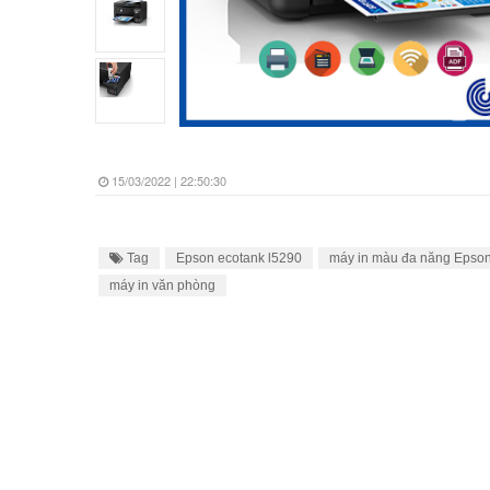
15/03/2022 | 22:50:30
Tag
Epson ecotank l5290
máy in màu đa năng Epso
máy in văn phòng