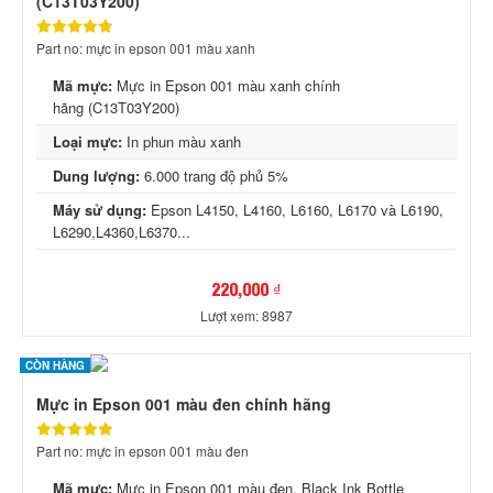
(C13T03Y200)
Part no: mực in epson 001 màu xanh
Mã mực:
Mực in Epson 001 màu xanh chính
hãng (C13T03Y200)
Loại mực:
In phun màu xanh
Dung lượng:
6.000 trang độ phủ 5%
Máy sử dụng:
Epson L4150, L4160, L6160, L6170 và L6190,
L6290,L4360,L6370...
220,000 ₫
Lượt xem: 8987
CÒN HÀNG
Mực in Epson 001 màu đen chính hãng
Part no: mực in epson 001 màu đen
Mã mực:
Mực in Epson 001 màu đen, Black Ink Bottle