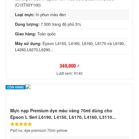
(C13T03Y100)
Loại mực:
In phun màu đen
Dung lượng:
7.500 trang độ phủ 5%
Giao hàng:
Toàn quốc
Máy sử dụng:
Epson L4150, L4160, L6160, L6170 và L6190,
L4260,L6270,L6290...
340,000 ₫
Lượt xem: 9140
CÒN HÀNG
Mực nạp Premium dye màu vàng 70ml dùng cho
Epson L Seri L6190, L4150, L6170, L4160, L3110...
Part no: dye premium 70ml yellow