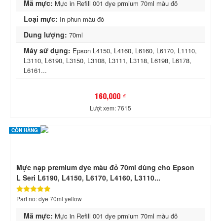
Mã mực:
Mực in Refill 001 dye prmium 70ml màu đỏ
Loại mực:
In phun màu đỏ
Dung lượng:
70ml
Máy sử dụng:
Epson L4150, L4160, L6160, L6170, L1110,
L3110, L6190, L3150, L3108, L3111, L3118, L6198, L6178,
L6161...
160,000 ₫
Lượt xem: 7615
CÒN HÀNG
Mực nạp premium dye màu đỏ 70ml dùng cho Epson
L Seri L6190, L4150, L6170, L4160, L3110...
Part no: dye 70ml yellow
Mã mực:
Mực in Refill 001 dye prmium 70ml màu đỏ