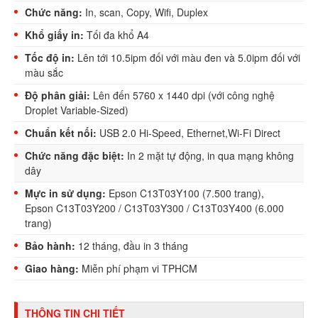
Chức năng:
In, scan, Copy, Wifi, Duplex
Khổ giấy in:
Tối đa khổ A4
Tốc độ in:
Lên tới 10.5ipm đối với màu đen và 5.0ipm đối với
màu sắc
Độ phân giải:
Lên đến 5760 x 1440 dpi (với công nghệ
Droplet Variable-Sized)
Chuẩn kết nối:
USB 2.0 Hi-Speed, Ethernet,Wi-Fi Direct
Chức năng đặc biệt:
In 2 mặt tự động, in qua mạng không
dây
Mực in sử dụng:
Epson C13T03Y100 (7.500 trang),
Epson C13T03Y200 / C13T03Y300 / C13T03Y400 (6.000
trang)
Bảo hành:
12 tháng, đầu in 3 tháng
Giao hàng:
Miễn phí phạm vi TPHCM
THÔNG TIN CHI TIẾT