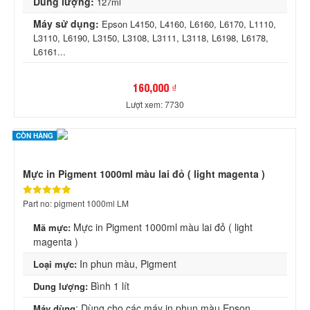
Dung lượng:
127ml
Máy sử dụng:
Epson L4150, L4160, L6160, L6170, L1110,
L3110, L6190, L3150, L3108, L3111, L3118, L6198, L6178,
L6161...
160,000 ₫
Lượt xem: 7730
CÒN HÀNG
Mực in Pigment 1000ml màu lai đỏ ( light magenta )
Part no: pigment 1000ml LM
Mực in Pigment 1000ml màu lai đỏ ( light
Mã mực:
magenta )
In phun màu, Pigment
Loại mực:
Bình 1 lít
Dung lượng:
: Dùng cho các máy in phun màu Epson
Máy dùng