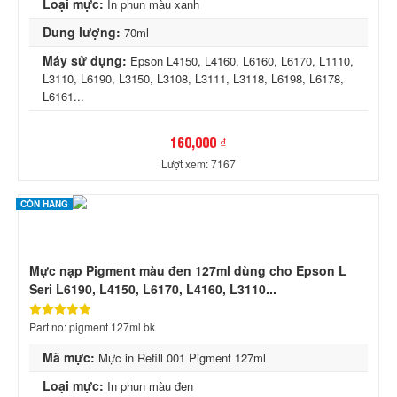
Loại mực:
In phun màu xanh
Dung lượng:
70ml
Máy sử dụng:
Epson L4150, L4160, L6160, L6170, L1110,
L3110, L6190, L3150, L3108, L3111, L3118, L6198, L6178,
L6161...
160,000 ₫
Lượt xem: 7167
CÒN HÀNG
Mực nạp Pigment màu đen 127ml dùng cho Epson L
Seri L6190, L4150, L6170, L4160, L3110...
Part no: pigment 127ml bk
Mã mực:
Mực in Refill 001 Pigment 127ml
Loại mực:
In phun màu đen