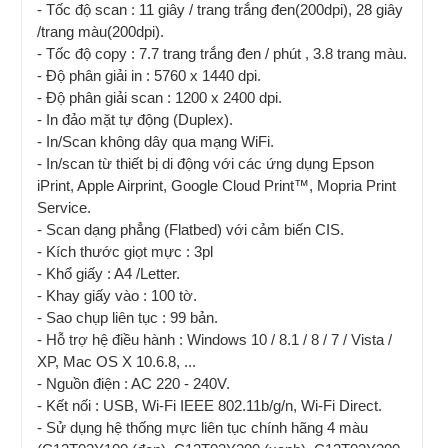
- Tốc độ scan : 11 giây / trang trắng đen(200dpi), 28 giây
/trang màu(200dpi).
- Tốc độ copy : 7.7 trang trắng đen / phút , 3.8 trang màu.
- Độ phân giải in : 5760 x 1440 dpi.
- Độ phân giải scan : 1200 x 2400 dpi.
- In đảo mặt tự động (Duplex).
- In/Scan không dây qua mạng WiFi.
- In/scan từ thiết bị di động với các ứng dụng Epson
iPrint, Apple Airprint, Google Cloud Print™, Mopria Print
Service.
- Scan dạng phẳng (Flatbed) với cảm biến CIS.
- Kích thước giọt mực : 3pl
- Khổ giấy : A4 /Letter.
- Khay giấy vào : 100 tờ.
- Sao chụp liên tục : 99 bản.
- Hỗ trợ hệ điều hành : Windows 10 / 8.1 / 8 / 7 / Vista /
XP, Mac OS X 10.6.8, ...
- Nguồn điện : AC 220 - 240V.
- Kết nối : USB, Wi-Fi IEEE 802.11b/g/n, Wi-Fi Direct.
- Sử dụng hệ thống mực liên tục chính hãng 4 màu