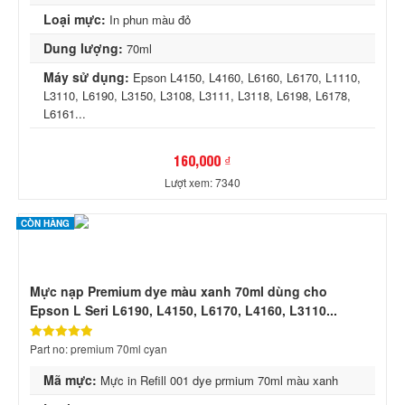
Loại mực:
In phun màu đỏ
Dung lượng:
70ml
Máy sử dụng:
Epson L4150, L4160, L6160, L6170, L1110,
L3110, L6190, L3150, L3108, L3111, L3118, L6198, L6178,
L6161...
160,000 ₫
Lượt xem: 7340
CÒN HÀNG
Mực nạp Premium dye màu xanh 70ml dùng cho
Epson L Seri L6190, L4150, L6170, L4160, L3110...
Part no: premium 70ml cyan
Mã mực:
Mực in Refill 001 dye prmium 70ml màu xanh