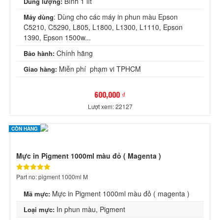
Bình 1 lít
Dung lượng:
: Dùng cho các máy in phun màu Epson
Máy dùng
C5210, C5290, L805, L1800, L1300, L1110, Epson
1390, Epson 1500w...
Chính hãng
Bảo hành:
Miễn phí phạm vi TPHCM
Giao hàng:
600,000 ₫
Lượt xem: 22127
CÒN HÀNG
Mực in Pigment 1000ml màu đỏ ( Magenta )
Part no: pigment 1000ml M
Mực in Pigment 1000ml màu đỏ ( magenta )
Mã mực:
In phun màu, Pigment
Loại mực: