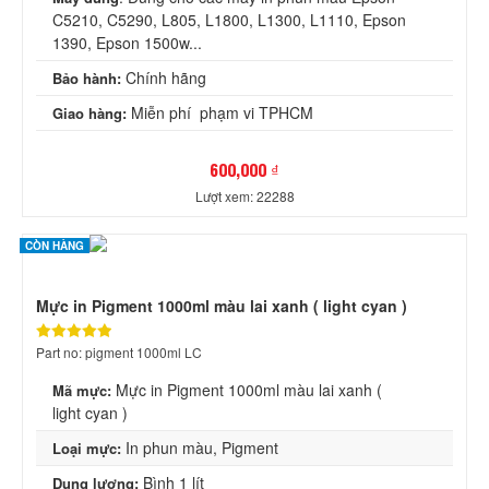
C5210, C5290, L805, L1800, L1300, L1110, Epson
1390, Epson 1500w...
Chính hãng
Bảo hành:
Miễn phí phạm vi TPHCM
Giao hàng:
600,000 ₫
Lượt xem: 22288
CÒN HÀNG
Mực in Pigment 1000ml màu lai xanh ( light cyan )
Part no: pigment 1000ml LC
Mực in Pigment 1000ml màu lai xanh (
Mã mực:
light cyan )
In phun màu, Pigment
Loại mực:
Bình 1 lít
Dung lượng: