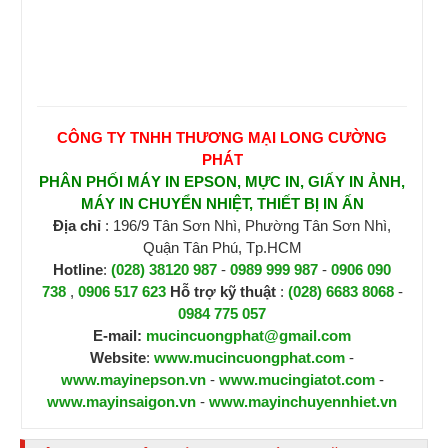
CÔNG TY TNHH THƯƠNG MẠI LONG CƯỜNG
PHÁT
PHÂN PHỐI MÁY IN EPSON, MỰC IN, GIẤY IN ẢNH,
MÁY IN CHUYỂN NHIỆT, THIẾT BỊ IN ẤN
Địa chỉ
: 196/9 Tân Sơn Nhì, Phường Tân Sơn Nhì,
Quận Tân Phú, Tp.HCM
Hotline
:
(028) 38120 987
-
0989 999 987
-
0906 090
738
,
0906 517 623
H
ỗ trợ kỹ thuật
:
(028) 6683 8068
-
0984 775 057
E-mail:
mucincuongphat@gmail.com
Website
:
www.mucincuongphat.com
-
www.mayinepson.vn
-
www.mucingiatot.com
-
www.mayinsaigon.vn
-
www.mayinchuyennhiet.vn