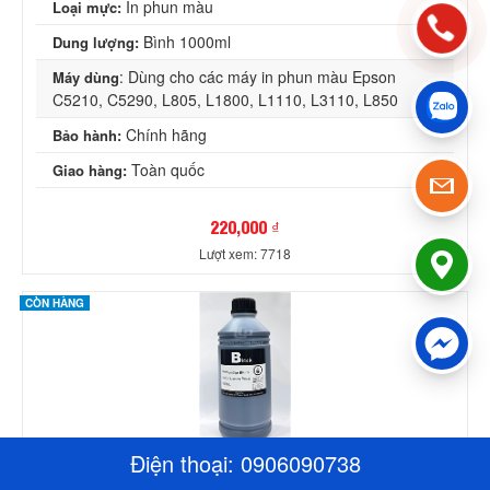
In phun màu
Loại mực:
Bình 1000ml
Dung lượng:
: Dùng cho các máy in phun màu Epson
Máy dùng
C5210, C5290, L805, L1800, L1110, L3110, L850
Chính hãng
Bảo hành:
Toàn quốc
Giao hàng:
220,000 ₫
Lượt xem: 7718
CÒN HÀNG
Điện thoại:
0906090738
Mực Dye Premium Epson 1000ml màu Đen