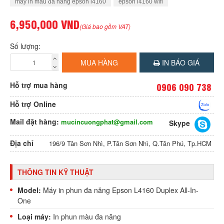
máy in màu đa năng epson l4160
epson l4160 wifi
6,950,000 VND
(Giá bao gồm VAT)
Số lượng:
MUA HÀNG
IN BÁO GIÁ
Hỗ trợ mua hàng
0906 090 738
Hỗ trợ Online
Mail đặt hàng:
mucincuongphat@gmail.com
Skype
Địa chỉ
196/9 Tân Sơn Nhì, P.Tân Sơn Nhì, Q.Tân Phú, Tp.HCM
THÔNG TIN KỸ THUẬT
Model:
Máy in phun đa năng
Epson L4160
Duplex All-In-
One
Loại máy:
In phun màu đa năng