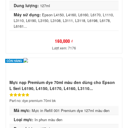
Dung lượng:
127ml
Máy sử dụng:
Epson L4150, L4160, L6160, L6170, L1110,
L3110, L6190, L3150, L3108, L3111, L3118, L6198, L6178,
L6161...
160,000 ₫
Lượt xem: 7176
CÒN HÀNG
Mực nạp Premium dye 70ml màu đen dùng cho Epson
L Seri L6190, L4150, L6170, L4160, L3110...
Part no: dye premium 70ml bk
Mã mực:
Mực in Refill 001 Premium dye 127ml màu đen
Loại mực:
In phun màu đen