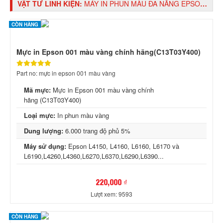
VẬT TƯ LINH KIỆN:
MÁY IN PHUN MÀU ĐA NĂNG EPSON L4160 WIFI - IN 2 MẶT TỰ ĐỘNG
CÒN HÀNG
Mực in Epson 001 màu vàng chính hãng(C13T03Y400)
Part no: mực in epson 001 màu vàng
Mã mực:
Mực in Epson 001 màu vàng chính
hãng (C13T03Y400)
Loại mực:
In phun màu vàng
Dung lượng:
6.000 trang độ phủ 5%
Máy sử dụng:
Epson L4150, L4160, L6160, L6170 và
L6190,L4260,L4360,L6270,L6370,L6290,L6390...
220,000 ₫
Lượt xem: 9593
CÒN HÀNG