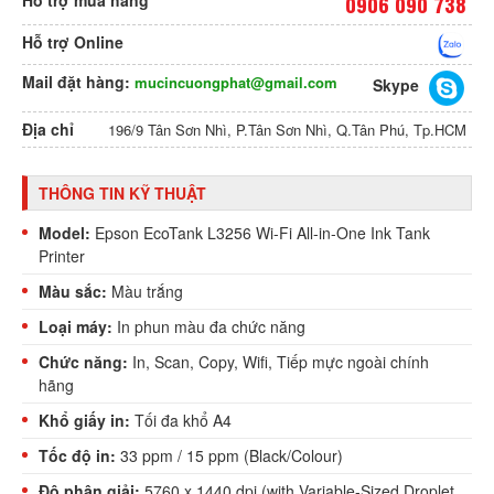
Hỗ trợ mua hàng
0906 090 738
Hỗ trợ Online
Mail đặt hàng:
mucincuongphat@gmail.com
Skype
Địa chỉ
196/9 Tân Sơn Nhì, P.Tân Sơn Nhì, Q.Tân Phú, Tp.HCM
THÔNG TIN KỸ THUẬT
Model:
Epson EcoTank L3256 Wi-Fi All-in-One Ink Tank
Printer
Màu sắc:
Màu trắng
Loại máy:
In phun màu đa chức năng
Chức năng:
In, Scan, Copy, Wifi, Tiếp mực ngoài chính
hãng
Khổ giấy in:
Tối đa khổ A4
Tốc độ in:
33 ppm / 15 ppm (Black/Colour)
Độ phân giải:
5760 x 1440 dpi (with Variable-Sized Droplet