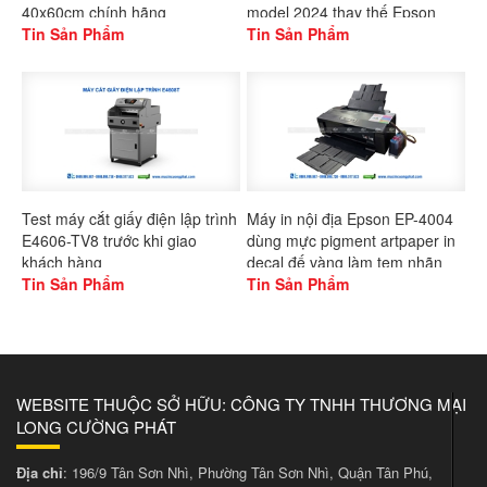
40x60cm chính hãng
model 2024 thay thế Epson
Gaoshang
Tin Sản Phẩm
L1300
Tin Sản Phẩm
Test máy cắt giấy điện lập trình
Máy in nội địa Epson EP-4004
E4606-TV8 trước khi giao
dùng mực pigment artpaper in
khách hàng
decal đế vàng làm tem nhãn
Tin Sản Phẩm
Tin Sản Phẩm
WEBSITE THUỘC SỞ HỮU: CÔNG TY TNHH THƯƠNG MẠI
LONG CƯỜNG PHÁT
Địa chỉ
: 196/9 Tân Sơn Nhì, Phường Tân Sơn Nhì, Quận Tân Phú,