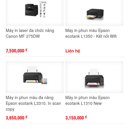
Máy in laser đa chức năng
Máy in phun màu Epson
Canon MF 275DW
ecotank L1350 - Kết nối Wifi
7,500,000
Liên hệ
đ
Máy in phun màu đa năng
Máy in phun màu Epson
Epson ecotank L3310, In scan
ecotank L1310 New
copy
3,650,000
3,150,000
đ
đ