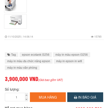
11/10/2025 | 14:06:14
15785
Tag
epson ecotank l3256
máy in màu epson l3256
máy in màu đa chức năng epson
máy in epson in wifi
máy in màu văn phòng
3,900,000 VND
(Giá bao gồm VAT)
Số lượng:
MUA HÀNG
IN BÁO GIÁ