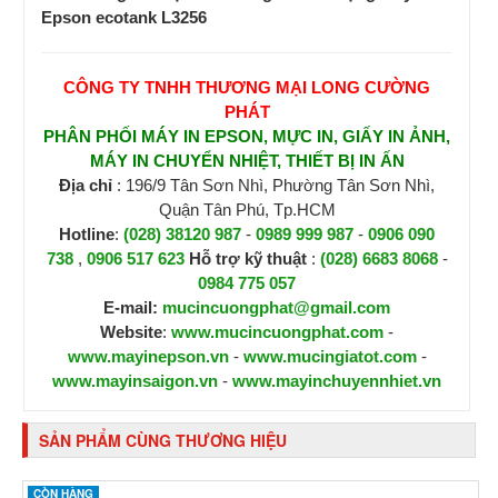
Epson ecotank L3256
CÔNG TY TNHH THƯƠNG MẠI LONG CƯỜNG
PHÁT
PHÂN PHỐI MÁY IN EPSON, MỰC IN, GIẤY IN ẢNH,
MÁY IN CHUYỂN NHIỆT, THIẾT BỊ IN ẤN
Địa chỉ
: 196/9 Tân Sơn Nhì, Phường Tân Sơn Nhì,
Quận Tân Phú, Tp.HCM
Hotline
:
(028) 38120 987
-
0989 999 987
-
0906 090
738
,
0906 517 623
H
ỗ trợ kỹ thuật
:
(028) 6683 8068
-
0984 775 057
E-mail:
mucincuongphat@gmail.com
Website
:
www.mucincuongphat.com
-
www.mayinepson.vn
-
www.mucingiatot.com
-
www.mayinsaigon.vn
-
www.mayinchuyennhiet.vn
SẢN PHẨM CÙNG THƯƠNG HIỆU
CÒN HÀNG