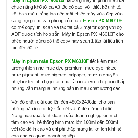
Máy in Epson PX M6010F
là dòng máy in phun màu đa
chức năng khổ tối đa A3 tốc độ cao, với thiết kế tinh tế,
kết hợp màu trắng tạo nên một chiếc máy vừa đẹp vừa
sang trọng cho văn phòng của bạn.
Epson PX M6010F
có thể copy, in, scan và fax tất cả 2 mặt tự động với bộ
ADF được tích hợp sẵn. Máy in Epson PX M6010F
cho
phép người dùng có thể copy hay scan 1 tập tài liệu liên
tục đến 50 tờ.
Máy in phun màu Epson PX M6010F
tiết kiệm mực
tương thích như mực dye premium, mực dye inktec,
mực pigment, mực pigment artpaper, mực in chuyển
nhiệt inktec phù hợp các nhu cầu in ấn với chi phí in thấp
nhưng vẫn mang lại những bản in màu chất lượng cao.
Với độ phân giải cao lên đến 4800x2400dpi cho bạn
những bản in cực kỳ sắc nét và rõ đến từng chi tiết.
Nâng hiệu suất kinh doanh của doanh nghiệp lên một
tầm cao với hệ thống bình mực lớn 100ml đến 500ml
với tốc độ in cao và chi phí thấp mang lại lợi ích kinh tế
cao cho cơ quan, doanh nghiệp.