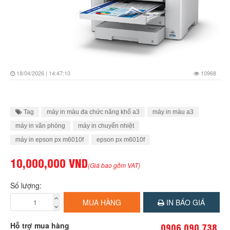
18/04/2026 | 14:47:10
10968
Tag
máy in màu đa chức năng khổ a3
máy in màu a3
máy in văn phòng
máy in chuyển nhiệt
máy in epson px m6010f
epson px m6010f
10,000,000 VND
(Giá bao gồm VAT)
Số lượng:
MUA HÀNG
IN BÁO GIÁ
Hỗ trợ mua hàng
0906 090 738