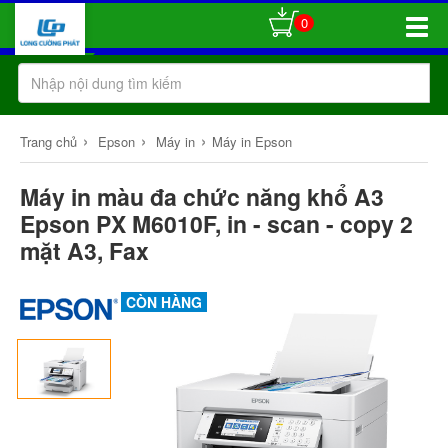
0
Toggle
Naviga
›
›
›
Trang chủ
Epson
Máy in
Máy in Epson
Máy in màu đa chức năng khổ A3
Epson PX M6010F, in - scan - copy 2
mặt A3, Fax
CÒN HÀNG