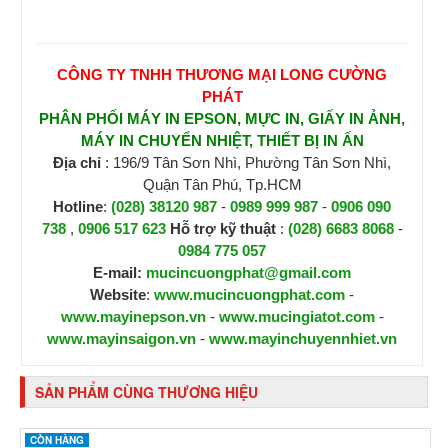
CÔNG TY TNHH THƯƠNG MẠI LONG CƯỜNG
PHÁT
PHÂN PHỐI MÁY IN EPSON, MỰC IN, GIẤY IN ẢNH,
MÁY IN CHUYỂN NHIỆT, THIẾT BỊ IN ẤN
Địa chỉ
: 196/9 Tân Sơn Nhì, Phường Tân Sơn Nhì,
Quận Tân Phú, Tp.HCM
Hotline
:
(028) 38120 987
-
0989 999 987
-
0906 090
738
,
0906 517 623
H
ỗ trợ kỹ thuật
:
(028) 6683 8068
-
0984 775 057
E-mail:
mucincuongphat@gmail.com
Website
:
www.mucincuongphat.com
-
www.mayinepson.vn
-
www.mucingiatot.com
-
www.mayinsaigon.vn
-
www.mayinchuyennhiet.vn
SẢN PHẨM CÙNG THƯƠNG HIỆU
CÒN HÀNG