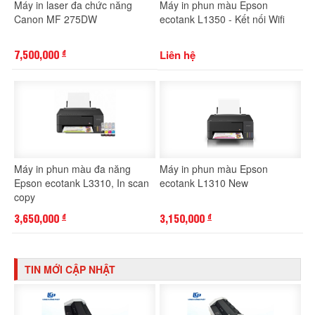
Máy in laser đa chức năng
Máy in phun màu Epson
Canon MF 275DW
ecotank L1350 - Kết nối Wifi
7,500,000
Liên hệ
đ
Máy in phun màu đa năng
Máy in phun màu Epson
Epson ecotank L3310, In scan
ecotank L1310 New
copy
3,650,000
3,150,000
đ
đ
TIN MỚI CẬP NHẬT