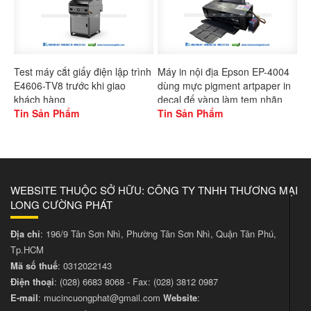
Test máy cắt giấy điện lập trình
Máy in nội địa Epson EP-4004
E4606-TV8 trước khi giao
dùng mực pigment artpaper in
khách hàng
decal đế vàng làm tem nhãn
Tin Sản Phẩm
Tin Sản Phẩm
WEBSITE THUỘC SỞ HỮU: CÔNG TY TNHH THƯƠNG MẠI
LONG CƯỜNG PHÁT
Địa chỉ
: 196/9 Tân Sơn Nhì, Phường Tân Sơn Nhì, Quận Tân Phú,
Tp.HCM
Mã số thuế
: 0312022143
Điện thoại
:
(028) 6683 8068
- Fax:
(028) 3812 0987
E-mail
:
mucincuongphat@gmail.com
Website
: