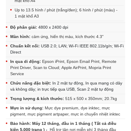
mặt khổ A4
Up to 13.5 hình / phút (trắng/đen); 6 hình / phút (màu) -
1 mặt khổ A3
Độ phân giải:
4800 x 2400 dpi
Màn hình:
cảm ứng, hiển thị màu, kích thước
4.3"
Chuẩn kết nối:
USB 2.0; LAN; Wi-Fi IEEE 802.11b/g/n; Wi-Fi
Direct
In qua di động:
Epson iPrint, Epson Email Print, Remote
Print Driver, Scan to Cloud; Apple AirPrint, Mopria Print
Service
Chức năng đặc biệt:
In 2 mặt tự động, In qua mạng có dây
và không dây; in trực tiếp qua USB, Scan 2 mặt tự động
Trọng lượng & kích thước:
515 x 500 x 350mm; 20.7kg
Mực in sử dụng:
Mực dye premium, dye inktec, mực
pigment, mực pigment artpaper, mực in chuyển nhiệt inktec
Bảo hành: Máy 12 tháng, đầu in 1 tháng ( Tất cả điều
kiện 5,000 trang ) -
Hỗ trợ tận nơi miễn phí 3 tháng đầu