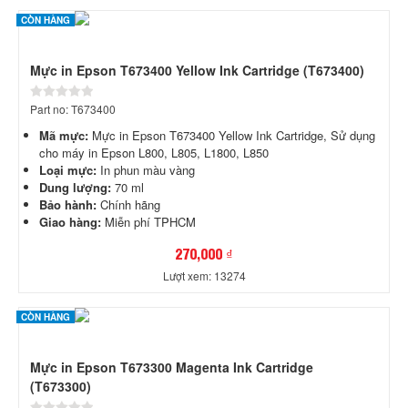
CÒN HÀNG
Mực in Epson T673400 Yellow Ink Cartridge (T673400)
Part no: T673400
Mã mực:
Mực in Epson T673400 Yellow Ink Cartridge, Sử dụng
cho máy in Epson L800, L805, L1800, L850
Loại mực:
In phun màu vàng
Dung lượng:
70 ml
Bảo hành:
Chính hãng
Giao hàng:
Miễn phí TPHCM
270,000 ₫
Lượt xem: 13274
CÒN HÀNG
Mực in Epson T673300 Magenta Ink Cartridge
(T673300)