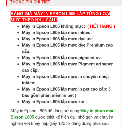
THÔNG TIN CHI TIẾT
BẢNG GIÁ MÁY IN EPSON L805 LẮP TỪNG LOẠI
MỰC THEO NHU CẦU I
Máy in Epson L805 không mực:
( HẾT HÀNG )
Máy in Epson L805 lắp mực inktec:
Máy in Epson L805 lắp mực dye uv:
Máy in Epson L805 lắp mực dye Premium cao
cấp:
Máy in Epson L805 lắp mực pigment uv:
Máy in Epson L805 lắp mực Pigment artpaper
cao cấp:
Máy in Epson L805 lắp mực in chuyển nhiệt
inktec:
Máy in Epson L805 lắp mực in pet cao cấp: (
bao gồm phần mềm in pet )
Máy in Epson L805 lắp mực zin :
Máy in Epson L805 dễ dàng sử dụng
Máy in phun màu
Epson L805
được thiết kế hiện đại, nhỏ gọn và chuyên
nghiệp với khay nạp giấy 120 tờ dạng đứng phía sau