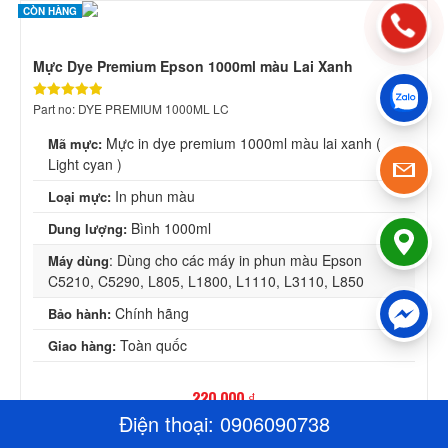
CÒN HÀNG
Mực Dye Premium Epson 1000ml màu Lai Xanh
Part no: DYE PREMIUM 1000ML LC
Mực in dye premium 1000ml màu lai xanh (
Mã mực:
Light cyan )
In phun màu
Loại mực:
Bình 1000ml
Dung lượng:
: Dùng cho các máy in phun màu Epson
Máy dùng
C5210, C5290, L805, L1800, L1110, L3110, L850
Chính hãng
Bảo hành:
Toàn quốc
Giao hàng:
220,000 ₫
Điện thoại:
0906090738
Lượt xem: 7052