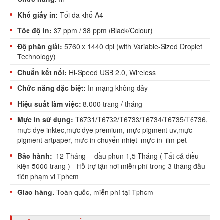
Khổ giấy in:
Tối đa khổ A4
Tốc độ in:
37 ppm / 38 ppm (Black/Colour)
Độ phân giải:
5760 x 1440 dpi (with Variable-Sized Droplet
Technology)
Chuẩn kết nối:
Hi-Speed USB 2.0, Wireless
Chức năng đặc biệt:
In mạng không dây
Hiệu suất làm việc:
8.000 trang / tháng
Mực in sử dụng:
T6731/T6732/T6733/T6734/T6735/T6736,
mực dye inktec,mực dye premium, mực pigment uv,mực
pigment artpaper, mực in chuyển nhiệt, mực in film pet
Bảo hành:
12 Tháng - đầu phun 1,5 Tháng ( Tất cả điều
kiện 5000 trang ) - Hỗ trợ tận nơi miễn phí trong 3 tháng đầu
tiên phạm vi Tphcm
Giao hàng:
Toàn quốc, miễn phí tại Tphcm