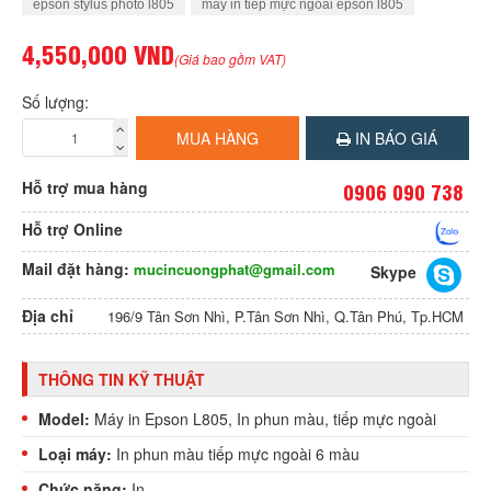
epson stylus photo l805
máy in tiếp mực ngoài epson l805
4,550,000 VND
(Giá bao gồm VAT)
Số lượng:
MUA HÀNG
IN BÁO GIÁ
Hỗ trợ mua hàng
0906 090 738
Hỗ trợ Online
Mail đặt hàng:
mucincuongphat@gmail.com
Skype
Địa chỉ
196/9 Tân Sơn Nhì, P.Tân Sơn Nhì, Q.Tân Phú, Tp.HCM
THÔNG TIN KỸ THUẬT
Model:
Máy in Epson L805, In phun màu, tiếp mực ngoài
Loại máy:
In phun màu tiếp mực ngoài 6 màu
Chức năng:
In