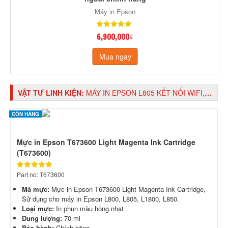
Máy in Epson
6,900,000₫
Mua ngay
VẬT TƯ LINH KIỆN:
MÁY IN EPSON L805 KẾT NỐI WIFI, IN PHUN TIẾP MỰC NGOÀI CHÍNH HÃNG
CÒN HÀNG
Mực in Epson T673600 Light Magenta Ink Cartridge
(T673600)
Part no: T673600
Mã mực:
Mực in Epson T673600 Light Magenta Ink Cartridge,
Sử dụng cho máy in Epson L800, L805, L1800, L850.
Loại mực:
In phun màu hồng nhạt
Dung lượng:
70 ml
Bảo hành:
Chính hãng