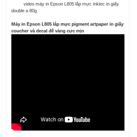
video máy in Epson L805 lắp mực inktec in giấy
double a 80g
Máy in Epson L805 lắp mực pigment artpaper in giấy
coucher và decal đế vàng cực mịn