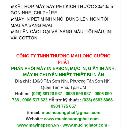
✔️KẾT HỢP MÁY SẤY PET KÍCH THƯỚC 30x40cm 
GỌN NHẸ, CHI PHÍ RẺ
✔️MÁY IN PET MINI IN NỘI DUNG LÊN NÓN TỐI 
MÀU VÀ SÁNG MÀU
✔️IN LÊN CÁC LOẠI VẢI SÁNG MÀU, TỐI MÀU, IN 
VẢI COTTON
CÔNG TY TNHH THƯƠNG MẠI LONG CƯỜNG
PHÁT
PHÂN PHỐI MÁY IN EPSON, MỰC IN, GIẤY IN ẢNH,
MÁY IN CHUYỂN NHIỆT, THIẾT BỊ IN ẤN
Địa chỉ
: 196/9 Tân Sơn Nhì, Phường Tân Sơn Nhì,
Quận Tân Phú, Tp.HCM
Hotline
:
(028) 38120 987
-
0989 999 987
-
0906 090
738
,
0906 517 623
H
ỗ trợ kỹ thuật
:
(028) 6683 8068
-
0984 775 057
E-mail:
mucincuongphat@gmail.com
Website
:
www.mucincuongphat.com
-
www.mayinepson.vn
-
www.mucingiatot.com
-