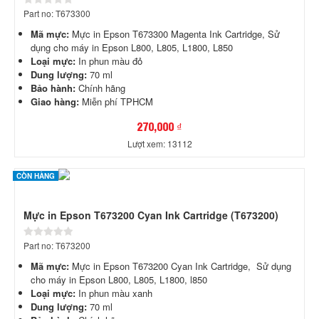
Part no: T673300
Mã mực:
Mực in Epson T673300 Magenta Ink Cartridge, Sử
dụng cho máy in Epson L800, L805, L1800, L850
Loại mực:
In phun màu đỏ
Dung lượng:
70 ml
Bảo hành:
Chính hãng
Giao hàng:
Miễn phí TPHCM
270,000 ₫
Lượt xem: 13112
CÒN HÀNG
Mực in Epson T673200 Cyan Ink Cartridge (T673200)
Part no: T673200
Mã mực:
Mực in Epson T673200 Cyan Ink Cartridge, Sử dụng
cho máy in Epson L800, L805, L1800, l850
Loại mực:
In phun màu xanh
Dung lượng:
70 ml