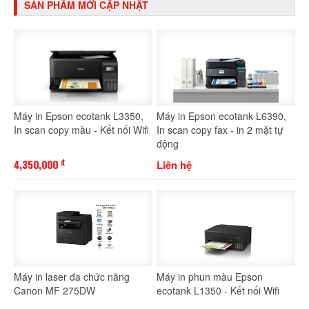
SẢN PHẨM MỚI CẬP NHẬT
Máy in Epson ecotank L3350,
Máy in Epson ecotank L6390,
In scan copy màu - Kết nối Wifi
In scan copy fax - in 2 mặt tự
động
4,350,000
Liên hệ
đ
Máy in laser đa chức năng
Máy in phun màu Epson
Canon MF 275DW
ecotank L1350 - Kết nối Wifi