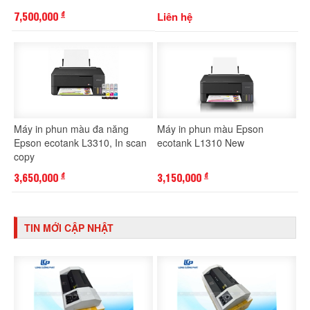
7,500,000
Liên hệ
đ
Máy in phun màu đa năng
Máy in phun màu Epson
Epson ecotank L3310, In scan
ecotank L1310 New
copy
3,650,000
3,150,000
đ
đ
TIN MỚI CẬP NHẬT