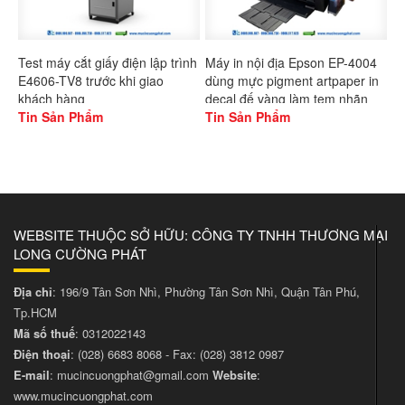
Test máy cắt giấy điện lập trình
Máy in nội địa Epson EP-4004
E4606-TV8 trước khi giao
dùng mực pigment artpaper in
khách hàng
decal đế vàng làm tem nhãn
Tin Sản Phẩm
Tin Sản Phẩm
WEBSITE THUỘC SỞ HỮU: CÔNG TY TNHH THƯƠNG MẠI
LONG CƯỜNG PHÁT
Địa chỉ
: 196/9 Tân Sơn Nhì, Phường Tân Sơn Nhì, Quận Tân Phú,
Tp.HCM
Mã số thuế
: 0312022143
Điện thoại
:
(028) 6683 8068
- Fax:
(028) 3812 0987
E-mail
:
mucincuongphat@gmail.com
Website
:
www.mucincuongphat.com