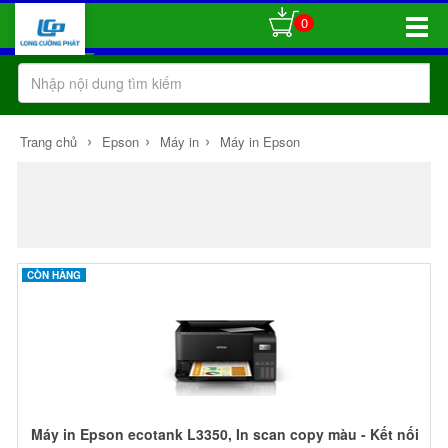
0
Toggle
Naviga
›
›
›
Trang chủ
Epson
Máy in
Máy in Epson
CÒN HÀNG
Máy in Epson ecotank L3350, In scan copy màu - Kết nối