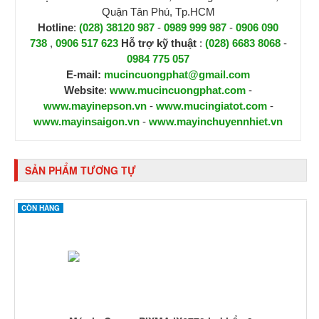
Quận Tân Phú, Tp.HCM
Hotline
:
(028) 38120 987
-
0989 999 987
-
0906 090
738
,
0906 517 623
H
ỗ trợ kỹ thuật
:
(028) 6683 8068
-
0984 775 057
E-mail:
mucincuongphat@gmail.com
Website
:
www.mucincuongphat.com
-
www.mayinepson.vn
-
www.mucingiatot.com
-
www.mayinsaigon.vn
-
www.mayinchuyennhiet.vn
SẢN PHẨM TƯƠNG TỰ
CÒN HÀNG