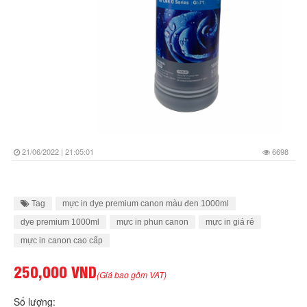
21/06/2022 | 21:05:01
6698
Tag
mực in dye premium canon màu đen 1000ml
dye premium 1000ml
mực in phun canon
mực in giá rẻ
mực in canon cao cấp
250,000 VND
(Giá bao gồm VAT)
Số lượng: