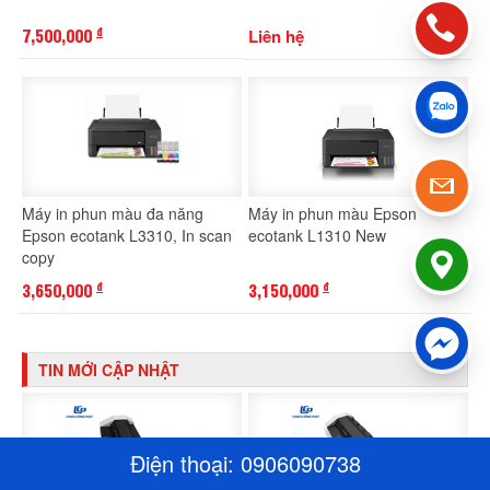
7,500,000
Liên hệ
đ
Máy in phun màu đa năng
Máy in phun màu Epson
Epson ecotank L3310, In scan
ecotank L1310 New
copy
3,650,000
3,150,000
đ
đ
TIN MỚI CẬP NHẬT
Điện thoại:
0906090738