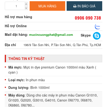
MUA HÀNG
IN BÁO GIÁ
Hỗ trợ mua hàng
0906 090 738
Hỗ trợ Online
Mail đặt hàng:
mucincuongphat@gmail.com
Skype
Địa chỉ
196/9 Tân Sơn Nhì, P.Tân Sơn Nhì, Q.Tân Phú, Tp.HCM
THÔNG TIN KỸ THUẬT
Mã mực:
Mực in dye premium Canon 1000ml màu Xanh (
cyan )
Loại mực:
In phun màu
Dung lượng:
Bình 1000ml
Máy dùng
: Dùng cho các máy in phun màu Canon G1010,
G1020, G2020, G3010, G4010, Canon IX6770, IX6870,
IX6860, IX6780...