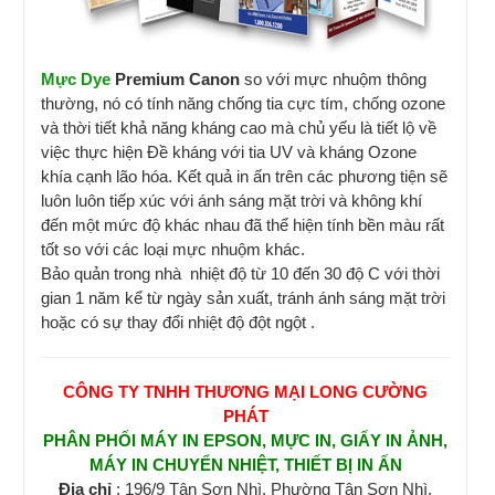
Mực Dye
Premium Canon
so với mực nhuộm thông
thường, nó có tính năng chống tia cực tím, chống ozone
và thời tiết khả năng kháng cao mà chủ yếu là tiết lộ về
việc thực hiện Đề kháng với tia UV và kháng Ozone
khía cạnh lão hóa. Kết quả in ấn trên các phương tiện sẽ
luôn luôn tiếp xúc với ánh sáng mặt trời và không khí
đến một mức độ khác nhau đã thể hiện tính bền màu rất
tốt so với các loại mực nhuộm khác.
Bảo quản trong nhà nhiệt độ từ 10 đến 30 độ C với thời
gian 1 năm kể từ ngày sản xuất, tránh ánh sáng mặt trời
hoặc có sự thay đổi nhiệt độ đột ngột .
CÔNG TY TNHH THƯƠNG MẠI LONG CƯỜNG
PHÁT
PHÂN PHỐI MÁY IN EPSON, MỰC IN, GIẤY IN ẢNH,
MÁY IN CHUYỂN NHIỆT, THIẾT BỊ IN ẤN
Địa chỉ
: 196/9 Tân Sơn Nhì, Phường Tân Sơn Nhì,