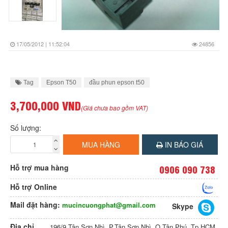
17/05/2012 | 11:52:04
24856
Tag
Epson T50
đầu phun epson t50
3,700,000 VND
(Giá chưa bao gồm VAT)
Số lượng:
MUA HÀNG
IN BÁO GIÁ
Hỗ trợ mua hàng
0906 090 738
Hỗ trợ Online
Mail đặt hàng:
mucincuongphat@gmail.com
Skype
Địa chỉ
196/9 Tân Sơn Nhì, P.Tân Sơn Nhì, Q.Tân Phú, Tp.HCM