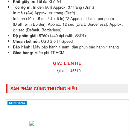
Khổ giấy in:
Tối đa Khổ A4
Tốc độ in:
In đen
(A4) Approx. 37 trang (Draft)
In màu (A4) Approx. 38 trang (Draft)
In hình (10 x 15 cm / 4 x 6 in) *2 Approx. 11 sec per photo
(Draft, with Border), Approx. 12 sec (Draft, Borderless), Approx.
27 sec (Default, Borderless)
Độ phân giải:
5760x1440 dpi (with VSDT)
Chuẩn kết nối:
USB 2.0 Hi-Speed
Bảo hành:
Máy bảo hành 1 năm, đầu phun bảo hành 1 tháng
Giao hàng:
Miễn phí TPHCM
GIÁ: LIÊN HỆ
Lượt xem: 45510
SẢN PHẨM CÙNG THƯƠNG HIỆU
CÒN HÀNG