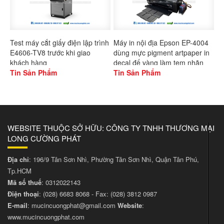
Test máy cắt giấy điện lập trình
Máy in nội địa Epson EP-4004
E4606-TV8 trước khi giao
dùng mực pigment artpaper in
khách hàng
decal đế vàng làm tem nhãn
Tin Sản Phẩm
Tin Sản Phẩm
WEBSITE THUỘC SỞ HỮU: CÔNG TY TNHH THƯƠNG MẠI
LONG CƯỜNG PHÁT
Địa chỉ
: 196/9 Tân Sơn Nhì, Phường Tân Sơn Nhì, Quận Tân Phú,
Tp.HCM
Mã số thuế
: 0312022143
Điện thoại
:
(028) 6683 8068
- Fax:
(028) 3812 0987
E-mail
:
mucincuongphat@gmail.com
Website
:
www.mucincuongphat.com