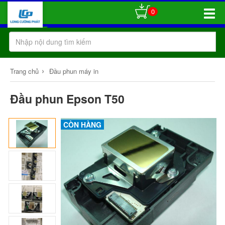
0
Toggle
Naviga
›
Trang chủ
Đầu phun máy in
Đầu phun Epson T50
CÒN HÀNG