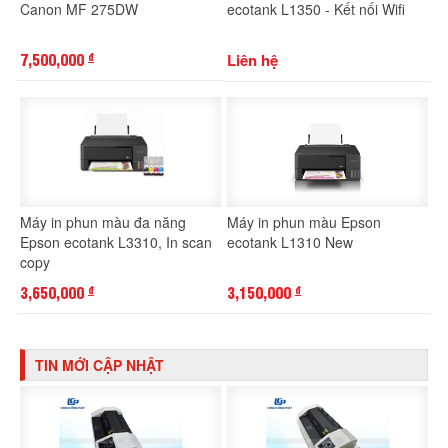
Canon MF 275DW
ecotank L1350 - Kết nối Wifi
7,500,000
Liên hệ
đ
Máy in phun màu đa năng
Máy in phun màu Epson
Epson ecotank L3310, In scan
ecotank L1310 New
copy
3,650,000
3,150,000
đ
đ
TIN MỚI CẬP NHẬT