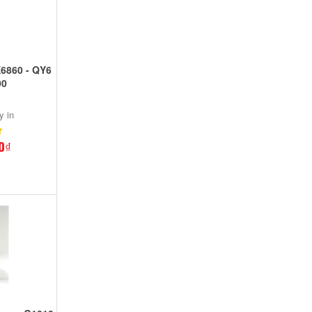
X6860 - QY6
00
y in
0₫