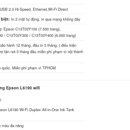
USB 2.0 Hi-Speed, Ethernet,Wi-Fi Direct
biệt:
In 2 mặt tự động, in qua mạng không dây
g:
Epson C13T03Y100 (7.500 trang),
 / C13T03Y300 / C13T03Y400 (6.000 trang)
ảo hành 12 tháng, đầu in 3 tháng, ( điều kiện
trợ tận nơi 3 tháng đầu miễn phí phạm vi nội thành
 quốc, Miễn phí phạm vi TPHCM
ng Epson L6190 wifi
0
on L6190 Wi-Fi Duplex All-in-One Ink Tank
n màu đa năng