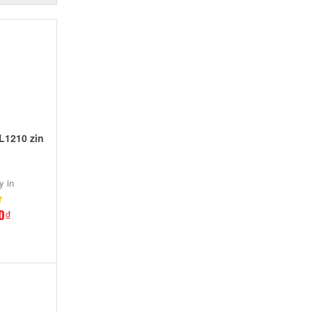
L1210 zin
y in
0₫