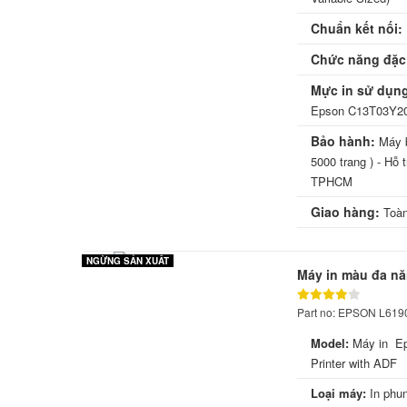
Chuẩn kết nối:
Chức năng đặc 
Mực in sử dụn
Epson C13T03Y200
Bảo hành:
Máy b
5000 trang ) - Hỗ 
TPHCM
Giao hàng:
Toàn
NGỪNG SẢN XUẤT
Máy in màu đa nă
Part no: EPSON L619
Model:
Máy in Eps
Printer with ADF
Loại máy:
In phu