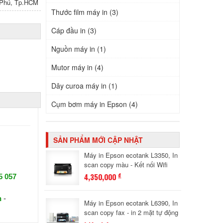
n Phú, Tp.HCM
Thước film máy in (3)
Cáp đầu in (3)
Nguồn máy in (1)
Mutor máy in (4)
Dây curoa máy in (1)
Cụm bơm máy in Epson (4)
SẢN PHẨM MỚI CẬP NHẬT
Máy in Epson ecotank L3350, In
scan copy màu - Kết nối Wifi
4,350,000
đ
5 057
n
-
Máy in Epson ecotank L6390, In
scan copy fax - in 2 mặt tự động