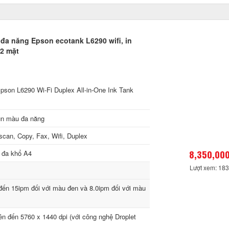
đa năng Epson ecotank L6290 wifi, in
 2 mặt
son L6290 Wi-Fi Duplex All-in-One Ink Tank
un màu đa năng
scan, Copy, Fax, Wifi, Duplex
8,350,000
 đa khổ A4
Lượt xem: 18
ến 15ipm đối với màu đen và 8.0ipm đối với màu
n đến 5760 x 1440 dpi (với công nghệ Droplet