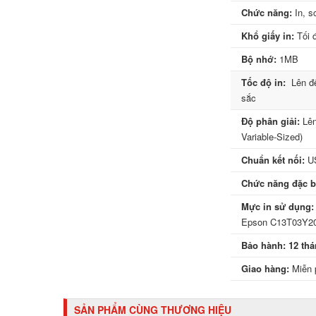
Chức năng:
In, s
Khổ giấy in:
Tối 
Bộ nhớ:
1MB
Tốc độ in:
Lên đế
sắc
Độ phân giải:
Lên
Variable-Sized)
Chuẩn kết nối:
US
Chức năng đặc bi
Mực in sử dụng:
Epson C13T03Y200
Bảo hành: 12 th
Giao hàng:
Miễn 
SẢN PHẨM CÙNG THƯƠNG HIỆU