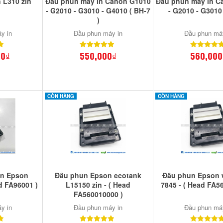
 L310 zin
Đầu phun máy in Canon G1010
Đầu phun máy in C
- G2010 - G3010 - G4010 ( BH-7
- G2010 - G3010 
)
y in
Đầu phun máy in
Đầu phun má
00₫
550,000₫
560,000
CÒN HÀNG
CÒN HÀNG
in Epson
Đầu phun Epson ecotank
Đầu phun Epson 
d FA96001 )
L15150 zin - ( Head
7845 - ( Head FA5
FA560010000 )
y in
Đầu phun máy in
Đầu phun má