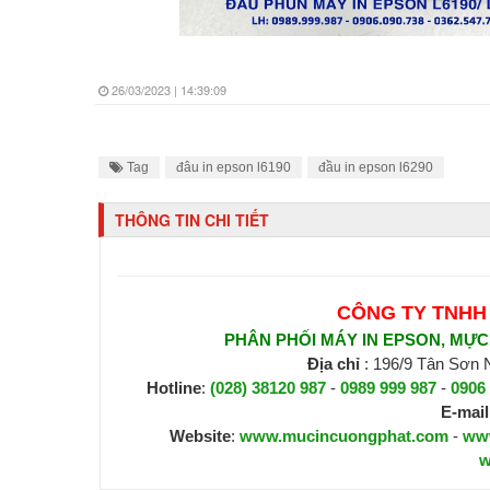
26/03/2023 | 14:39:09
Tag
đâu in epson l6190
đầu in epson l6290
THÔNG TIN CHI TIẾT
CÔNG TY TNHH
PHÂN PHỐI MÁY IN EPSON, MỰC I
Địa chỉ
: 196/9 Tân Sơn
Hotline
:
(028) 38120 987
-
0989 999 987
-
0906
E-mail
Website
:
www.mucincuongphat.com
-
ww
w