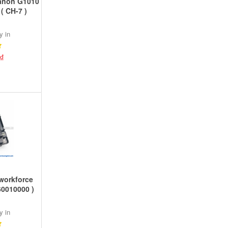
anon G1010
( CH-7 )
y in
₫
workforce
60010000 )
y in