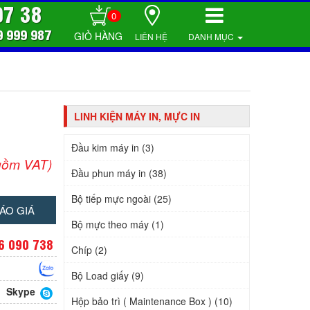
07 38
0
9 999 987
LIÊN HỆ
DANH MỤC
LINH KIỆN MÁY IN, MỰC IN
Đầu kim máy in (3)
gồm VAT)
Đầu phun máy in (38)
Bộ tiếp mực ngoài (25)
ÁO GIÁ
Bộ mực theo máy (1)
6 090 738
Chíp (2)
Bộ Load giấy (9)
Skype
Hộp bảo trì ( Maintenance Box ) (10)