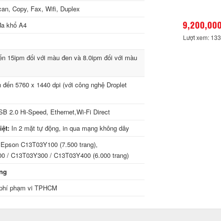
can, Copy, Fax, Wifi, Duplex
9,200,000
đa khổ A4
Lượt xem: 13
n 15ipm đối với màu đen và 8.0ipm đối với màu
 đến 5760 x 1440 dpi (với công nghệ Droplet
B 2.0 Hi-Speed, Ethernet,Wi-Fi Direct
ệt:
In 2 mặt tự động, in qua mạng không dây
Epson C13T03Y100 (7.500 trang),
 / C13T03Y300 / C13T03Y400 (6.000 trang)
áng
phí phạm vi TPHCM