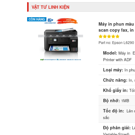
VẬT TƯ LINH KIỆN
CÒN HÀNG
Máy in phun màu 
scan copy fax, in
Part no: Epson L6290
Model:
Máy in Ep
Printer with ADF
Loại máy:
In ph
Chức năng:
In, 
Khổ giấy in:
Tối
Bộ nhớ:
1MB
Tốc độ in:
Lên đ
sắc
Độ phân giải:
Lê
Variable-Sized)