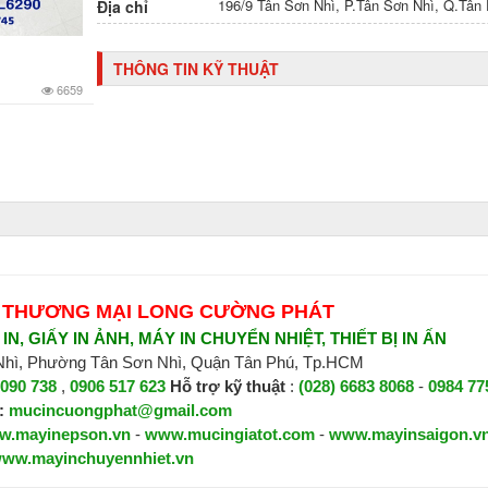
196/9 Tân Sơn Nhì, P.Tân Sơn Nhì, Q.Tâ
Địa chỉ
THÔNG TIN KỸ THUẬT
6659
 THƯƠNG MẠI LONG CƯỜNG PHÁT
N, GIẤY IN ẢNH, MÁY IN CHUYỂN NHIỆT, THIẾT BỊ IN ẤN
 Nhì, Phường Tân Sơn Nhì, Quận Tân Phú, Tp.HCM
 090 738
,
0906 517 623
H
ỗ trợ kỹ thuật
:
(028) 6683 8068
-
0984 77
:
mucincuongphat@gmail.com
w.mayinepson.vn
-
www.mucingiatot.com
-
www.mayinsaigon.v
ww.mayinchuyennhiet.vn