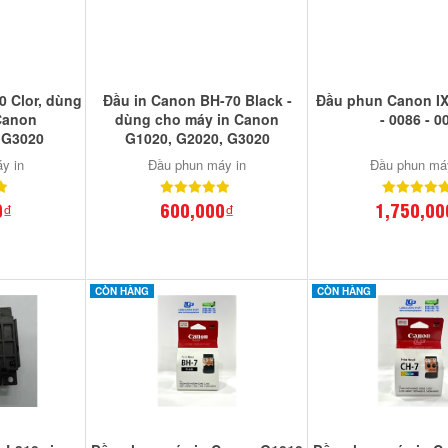
0 Clor, dùng
Đầu in Canon BH-70 Black -
Đầu phun Canon I
Canon
dùng cho máy in Canon
- 0086 - 0
,G3020
G1020, G2020, G3020
y in
Đầu phun máy in
Đầu phun má
0₫
600,000₫
1,750,00
CÒN HÀNG
CÒN HÀNG