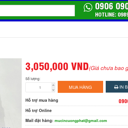
0906 09
HOTLINE: 098
3,050,000 VND
(Giá chưa bao 
Số lượng:
IN B
MUA HÀNG
Hỗ trợ mua hàng
090
Hỗ trợ Online
Mail đặt hàng:
mucincuongphat@gmail.com