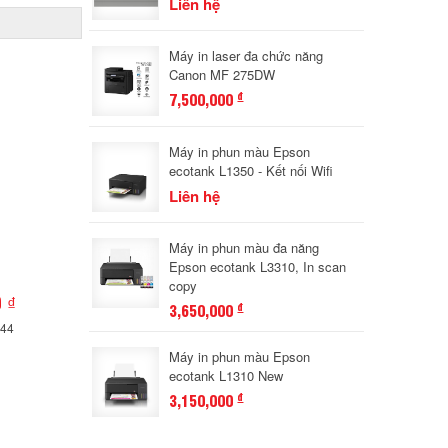
Liên hệ
Máy in laser đa chức năng
Canon MF 275DW
7,500,000
đ
Máy in phun màu Epson
ecotank L1350 - Kết nối Wifi
Liên hệ
Máy in phun màu đa năng
Epson ecotank L3310, In scan
copy
 ₫
3,650,000
đ
344
Máy in phun màu Epson
ecotank L1310 New
3,150,000
đ