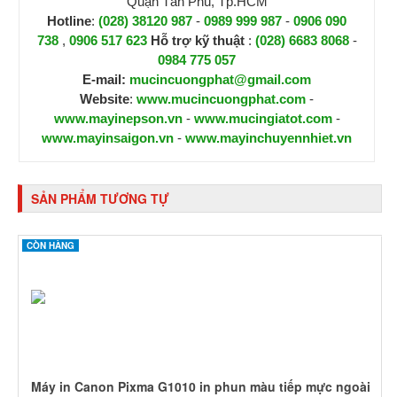
Quận Tân Phú, Tp.HCM
Hotline
:
(028) 38120 987
-
0989 999 987
-
0906 090
738
,
0906 517 623
H
ỗ trợ kỹ thuật
:
(028) 6683 8068
-
0984 775 057
E-mail:
mucincuongphat@gmail.com
Website
:
www.mucincuongphat.com
-
www.mayinepson.vn
-
www.mucingiatot.com
-
www.mayinsaigon.vn
-
www.mayinchuyennhiet.vn
SẢN PHẨM TƯƠNG TỰ
CÒN HÀNG
Máy in Canon Pixma G1010 in phun màu tiếp mực ngoài