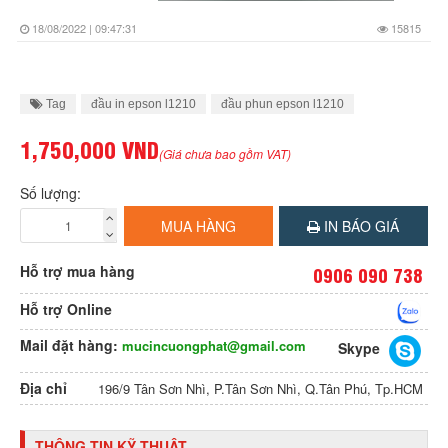
18/08/2022 | 09:47:31
15815
Tag
đầu in epson l1210
đầu phun epson l1210
1,750,000 VND
(Giá chưa bao gồm VAT)
Số lượng:
MUA HÀNG
IN BÁO GIÁ
Hỗ trợ mua hàng
0906 090 738
Hỗ trợ Online
Mail đặt hàng:
mucincuongphat@gmail.com
Skype
Địa chỉ
196/9 Tân Sơn Nhì, P.Tân Sơn Nhì, Q.Tân Phú, Tp.HCM
THÔNG TIN KỸ THUẬT