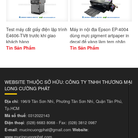
Test máy cắt giấy điện lập trình
Máy in nội địa Epson EP-4004
E4606-TV8 trước khi giao
dùng mực pigment artpaper in
khách hàng
decal đế vàng làm tem nhãn
Tin Sản Phẩm
Tin Sản Phẩm
WEBSITE THUỘC SỞ HỮU: CÔNG TY TNHH THƯƠNG MẠI
LONG CƯỜNG PHÁT
Địa chỉ
: 196/9 Tân Sơn Nhì, Phường Tân Sơn Nhì, Quận Tân Phú,
Tp.HCM
Mã số thuế
: 0312022143
Điện thoại
:
(028) 6683 8068
- Fax:
(028) 3812 0987
E-mail
:
mucincuongphat@gmail.com
Website
:
www.mucincuongphat.com