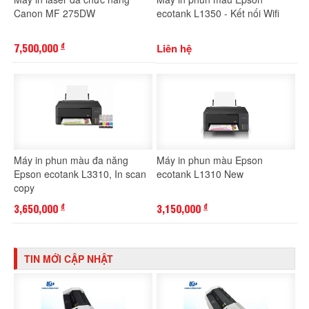
Canon MF 275DW
ecotank L1350 - Kết nối Wifi
7,500,000
Liên hệ
đ
Máy in phun màu đa năng
Máy in phun màu Epson
Epson ecotank L3310, In scan
ecotank L1310 New
copy
3,650,000
3,150,000
đ
đ
TIN MỚI CẬP NHẬT