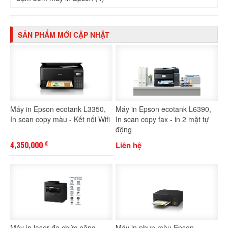
SẢN PHẨM MỚI CẬP NHẬT
Máy in Epson ecotank L3350,
Máy in Epson ecotank L6390,
In scan copy màu - Kết nối Wifi
In scan copy fax - in 2 mặt tự
động
4,350,000
Liên hệ
đ
Máy in laser đa chức năng
Máy in phun màu Epson