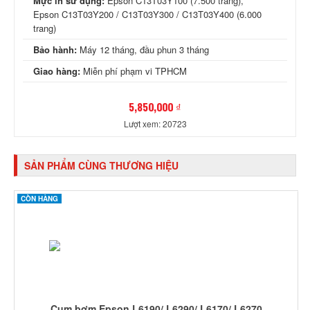
Mực in sử dụng:
Epson C13T03Y100 (7.500 trang),
Epson C13T03Y200 / C13T03Y300 / C13T03Y400 (6.000
trang)
Bảo hành:
Máy 12 tháng, đầu phun 3 tháng
Giao hàng:
Miễn phí phạm vi TPHCM
5,850,000 ₫
Lượt xem: 20723
SẢN PHẨM CÙNG THƯƠNG HIỆU
CÒN HÀNG
Cụm bơm Epson L6190/ L6290/ L6170/ L6270