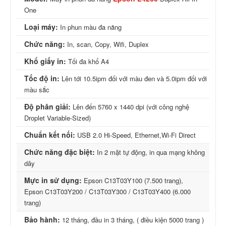
One
Loại máy:
In phun màu đa năng
Chức năng:
In, scan, Copy, Wifi, Duplex
Khổ giấy in:
Tối đa khổ A4
Tốc độ in:
Lên tới 10.5ipm đối với màu đen và 5.0ipm đối với
màu sắc
Độ phân giải:
Lên đến 5760 x 1440 dpi (với công nghệ
Droplet Variable-Sized)
Chuẩn kết nối:
USB 2.0 Hi-Speed, Ethernet,Wi-Fi Direct
Chức năng đặc biệt:
In 2 mặt tự động, in qua mạng không
dây
Mực in sử dụng:
Epson C13T03Y100 (7.500 trang),
Epson C13T03Y200 / C13T03Y300 / C13T03Y400 (6.000
trang)
Bảo hành:
12 tháng, đầu in 3 tháng, ( điều kiện 5000 trang )