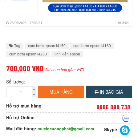
23/06/2023 | 17:33:31
5421
Tag
cụm bơm epson l4150
cụm bơm epson l4160
cụm bơm epson l4260
linh kiện epson
700,000 VND
(Giá chưa bao gồm VAT)
Số lượng:
MUA HÀNG
IN BÁO GIÁ
Hỗ trợ mua hàng
0906 090 738
Hỗ trợ Online
Mail đặt hàng:
mucincuongphat@gmail.com
Skype