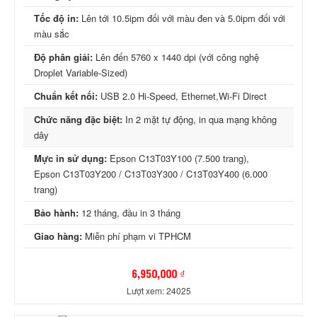
Tốc độ in:
Lên tới 10.5ipm đối với màu đen và 5.0ipm đối với
màu sắc
Độ phân giải:
Lên đến 5760 x 1440 dpi (với công nghệ
Droplet Variable-Sized)
Chuẩn kết nối:
USB 2.0 Hi-Speed, Ethernet,Wi-Fi Direct
Chức năng đặc biệt:
In 2 mặt tự động, in qua mạng không
dây
Mực in sử dụng:
Epson C13T03Y100 (7.500 trang),
Epson C13T03Y200 / C13T03Y300 / C13T03Y400 (6.000
trang)
Bảo hành:
12 tháng, đầu in 3 tháng
Giao hàng:
Miễn phí phạm vi TPHCM
6,950,000 ₫
Lượt xem: 24025