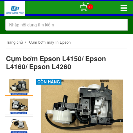
0
Toggle
Naviga
›
Trang chủ
Cụm bơm máy in Epson
Cụm bơm Epson L4150/ Epson
L4160/ Epson L4260
CÒN HÀNG