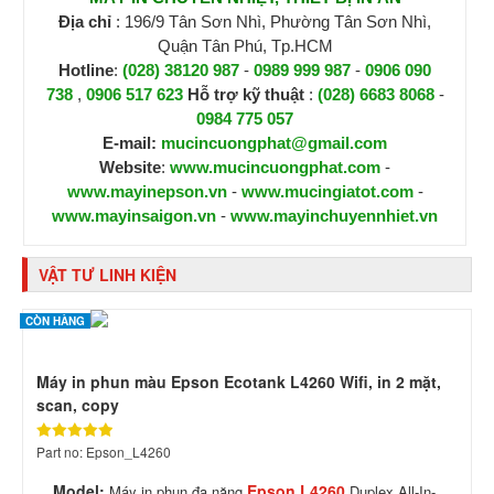
Địa chỉ
: 196/9 Tân Sơn Nhì, Phường Tân Sơn Nhì,
Quận Tân Phú, Tp.HCM
Hotline
:
(028) 38120 987
-
0989 999 987
-
0906 090
738
,
0906 517 623
H
ỗ trợ kỹ thuật
:
(028) 6683 8068
-
0984 775 057
E-mail:
mucincuongphat@gmail.com
Website
:
www.mucincuongphat.com
-
www.mayinepson.vn
-
www.mucingiatot.com
-
www.mayinsaigon.vn
-
www.mayinchuyennhiet.vn
VẬT TƯ LINH KIỆN
CÒN HÀNG
Máy in phun màu Epson Ecotank L4260 Wifi, in 2 mặt,
scan, copy
Part no: Epson_L4260
Model:
Epson L4260
Máy in phun đa năng
Duplex All-In-