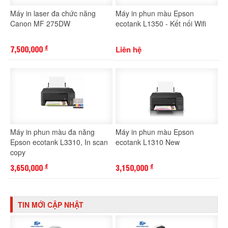
Máy in laser đa chức năng
Máy in phun màu Epson
Canon MF 275DW
ecotank L1350 - Kết nối Wifi
7,500,000
Liên hệ
đ
Máy in phun màu đa năng
Máy in phun màu Epson
Epson ecotank L3310, In scan
ecotank L1310 New
copy
3,650,000
3,150,000
đ
đ
TIN MỚI CẬP NHẬT