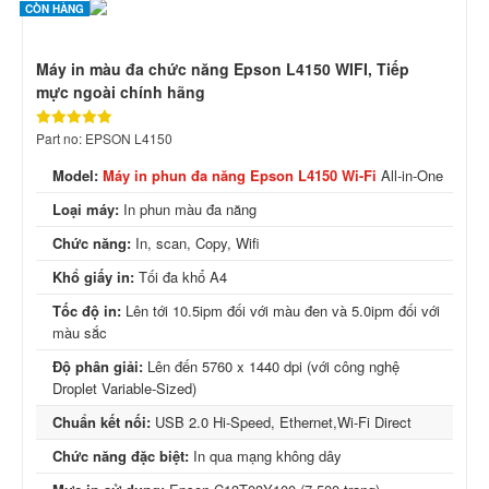
CÒN HÀNG
Máy in màu đa chức năng Epson L4150 WIFI, Tiếp
mực ngoài chính hãng
Part no: EPSON L4150
Model:
Máy in phun đa năng Epson L4150 Wi-Fi
All-in-One
Loại máy:
In phun màu đa năng
Chức năng:
In, scan, Copy, Wifi
Khổ giấy in:
Tối đa khổ A4
Tốc độ in:
Lên tới 10.5ipm đối với màu đen và 5.0ipm đối với
màu sắc
Độ phân giải:
Lên đến 5760 x 1440 dpi (với công nghệ
Droplet Variable-Sized)
Chuẩn kết nối:
USB 2.0 Hi-Speed, Ethernet,Wi-Fi Direct
Chức năng đặc biệt:
In qua mạng không dây