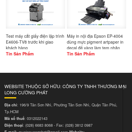
Test máy cắt giấy điện lập trình
Máy in nội địa Epson EP-4004
E4606-TV8 trước khi giao
dùng mực pigment artpaper in
khách hàng
decal đế vàng làm tem nhãn
Tin Sản Phẩm
Tin Sản Phẩm
WEBSITE THUỘC SỞ HỮU: CÔNG TY TNHH THƯƠNG MẠI
LONG CƯỜNG PHÁT
Địa chỉ
: 196/9 Tân Sơn Nhì, Phường Tân Sơn Nhì, Quận Tân Phú,
Tp.HCM
Mã số thuế
: 0312022143
Điện thoại
:
(028) 6683 8068
- Fax:
(028) 3812 0987
E-mail
:
mucincuongphat@gmail.com
Website
: