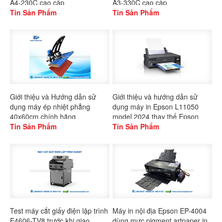
A4-230C cao cấp
A3-330C cao cấp
Tin Sản Phẩm
Tin Sản Phẩm
Giới thiệu và Hướng dẫn sử
Giới thiệu và hướng dẫn sử
dụng máy ép nhiệt phẳng
dụng máy in Epson L11050
40x60cm chính hãng
model 2024 thay thế Epson
Gaoshang
Tin Sản Phẩm
L1300
Tin Sản Phẩm
Test máy cắt giấy điện lập trình
Máy in nội địa Epson EP-4004
E4606-TV8 trước khi giao
dùng mực pigment artpaper in