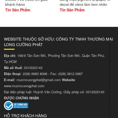
khách hàng
decal đế vàng làm tem nhãn
Tin Sản Phẩm
Tin Sản Phẩm
WEBSITE THUỘC SỞ HỮU: CÔNG TY TNHH THƯƠNG MẠI
LONG CƯỜNG PHÁT
Địa chỉ
: 196/9 Tân Sơn Nhì, Phường Tân Sơn Nhì, Quận Tân Phú,
Tp.HCM
Mã số thuế
: 0312022143
Điện thoại
:
(028) 6683 8068
- Fax:
(028) 3812 0987
E-mail
:
mucincuongphat@gmail.com
Website
:
www.mucincuongphat.com
Đại diện pháp luật: Huỳnh Văn Cường, Giấy phép số: 0312022143
ĐƯỢC CHỨNG NHẬN
HỖ TRỢ KHÁCH HÀNG