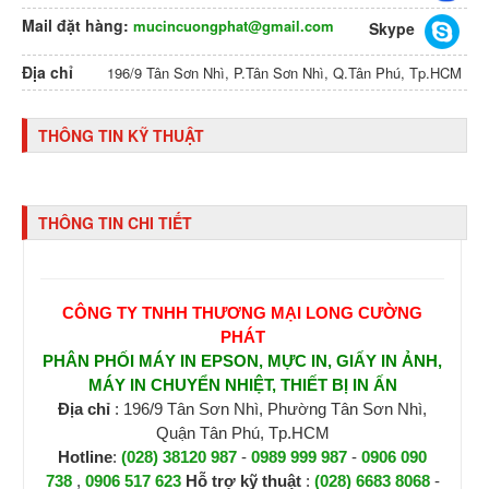
Mail đặt hàng:
mucincuongphat@gmail.com
Skype
Địa chỉ
196/9 Tân Sơn Nhì, P.Tân Sơn Nhì, Q.Tân Phú, Tp.HCM
THÔNG TIN KỸ THUẬT
THÔNG TIN CHI TIẾT
CÔNG TY TNHH THƯƠNG MẠI LONG CƯỜNG
PHÁT
PHÂN PHỐI MÁY IN EPSON, MỰC IN, GIẤY IN ẢNH,
MÁY IN CHUYỂN NHIỆT, THIẾT BỊ IN ẤN
Địa chỉ
: 196/9 Tân Sơn Nhì, Phường Tân Sơn Nhì,
Quận Tân Phú, Tp.HCM
Hotline
:
(028) 38120 987
-
0989 999 987
-
0906 090
738
,
0906 517 623
H
ỗ trợ kỹ thuật
:
(028) 6683 8068
-