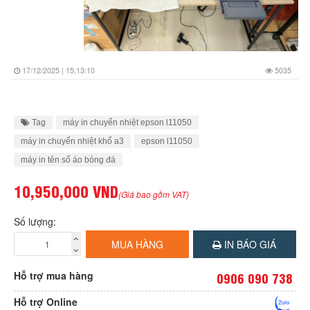
17/12/2025 | 15:13:10
5035
Tag
máy in chuyển nhiệt epson l11050
máy in chuyển nhiệt khổ a3
epson l11050
máy in tên số áo bóng đá
10,950,000 VND
(Giá bao gồm VAT)
Số lượng:
MUA HÀNG
IN BÁO GIÁ
Hỗ trợ mua hàng
0906 090 738
Hỗ trợ Online