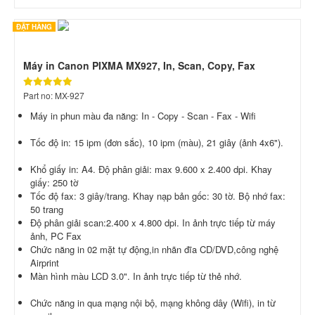
ĐẶT HÀNG
Máy in Canon PIXMA MX927, In, Scan, Copy, Fax
Part no: MX-927
Máy in phun màu đa năng: In - Copy - Scan - Fax - Wifi
Tốc độ in: 15 ipm (đơn sắc), 10 ipm (màu), 21 giây (ảnh 4x6").
Khổ giấy in: A4. Độ phân giải: max 9.600 x 2.400 dpi. Khay
giấy: 250 tờ
Tốc độ fax: 3 giây/trang. Khay nạp bản gốc: 30 tờ. Bộ nhớ fax:
50 trang
Độ phân giải scan:2.400 x 4.800 dpi. In ảnh trực tiếp từ máy
ảnh, PC Fax
Chức năng in 02 mặt tự động,in nhãn đĩa CD/DVD,công nghệ
Airprint
Màn hình màu LCD 3.0". In ảnh trực tiếp từ thẻ nhớ.
Chức năng in qua mạng nội bộ, mạng không dây (Wifi), in từ