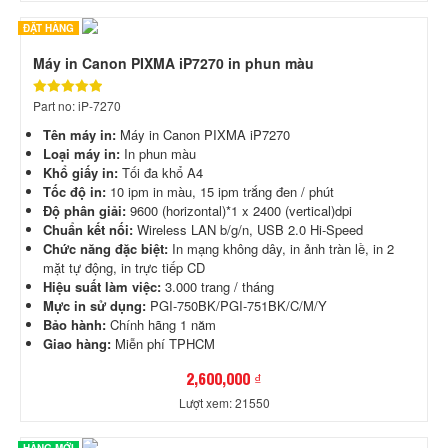
ĐẶT HÀNG
Máy in Canon PIXMA iP7270 in phun màu
Part no: iP-7270
Tên máy in:
Máy in Canon PIXMA iP7270
Loại máy in:
In phun màu
Khổ giấy in:
Tối đa khổ A4
Tốc độ in:
10 ipm in màu, 15 ipm trắng đen / phút
Độ phân giải:
9600 (horizontal)*1 x 2400 (vertical)dpi
Chuẩn kết nối:
Wireless LAN b/g/n, USB 2.0 Hi-Speed
Chức năng đặc biệt:
In mạng không dây, in ảnh tràn lề, in 2
mặt tự động, in trực tiếp CD
Hiệu suất làm việc:
3.000 trang / tháng
Mực in sử dụng:
PGI-750BK/PGI-751BK/C/M/Y
Bảo hành:
Chính hãng 1 năm
Giao hàng:
Miễn phí TPHCM
2,600,000 ₫
Lượt xem: 21550