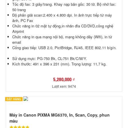
Tốc độ fax: 3 giây/trang. Khay nạp bản gốc: 30 tờ. Bộ nhớ fax:
50 trang
Độ phân giải scan:2.400 x 4.800 dpi. In ảnh trực tiếp từ máy
ảnh, PC Fax
Chức năng in 02 mặt tự động,in nhãn đĩa CD/DVD,công nghệ
Airprint
Chức năng in qua mạng nội bộ, mạng không dây (Wifi), in từ
email
Cổng giao tiếp: USB 2.0, PictBridge, RJ45, IEEE 802.11 b/g/n.
Sử dụng mực: PG-750 Bk, CL-751 Bk/C/M/Y.
Kích thước: 491 x 396 x 231 (mm). Trọng lượng: 11,7 kg.
5,280,000 ₫
Lượt xem: 9474
ĐẶT HÀNG
Máy in Canon PIXMA MG6370, In, Scan, Copy, phun
màu