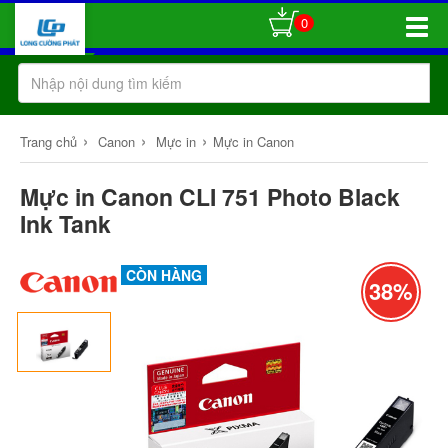
0
Toggle
Naviga
›
›
›
Trang chủ
Canon
Mực in
Mực in Canon
Mực in Canon CLI 751 Photo Black
Ink Tank
CÒN HÀNG
38%