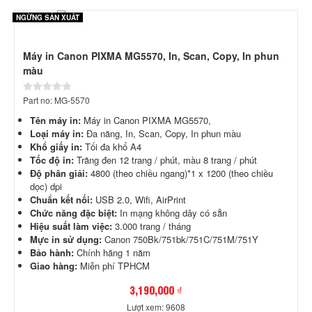
NGỪNG SẢN XUẤT
Máy in Canon PIXMA MG5570, In, Scan, Copy, In phun
màu
Part no: MG-5570
Tên máy in:
Máy in Canon PIXMA MG5570,
Loại máy in:
Đa năng, In, Scan, Copy, In phun màu
Khổ giấy in:
Tối đa khổ A4
Tốc độ in:
Trăng đen 12 trang / phút, màu 8 trang / phút
Độ phân giải:
4800 (theo chiều ngang)*1 x 1200 (theo chiều
dọc) dpi
Chuẩn kết nối:
USB 2.0, Wifi, AirPrint
Chức năng đặc biệt:
In mạng không dây có sẵn
Hiệu suất làm việc:
3.000 trang / tháng
Mực in sử dụng:
Canon 750Bk/751bk/751C/751M/751Y
Bảo hành:
Chính hãng 1 năm
Giao hàng:
Miễn phí TPHCM
3,190,000 ₫
Lượt xem: 9608