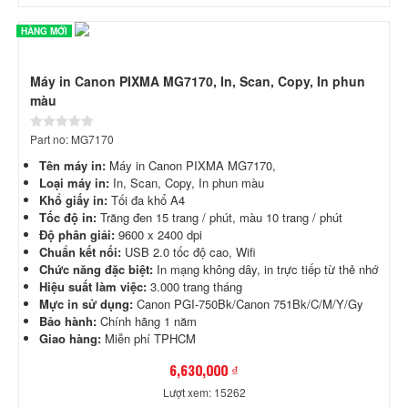
HÀNG MỚI
Máy in Canon PIXMA MG7170, In, Scan, Copy, In phun
màu
Part no: MG7170
Tên máy in:
Máy in Canon PIXMA MG7170,
Loại máy in:
In, Scan, Copy, In phun màu
Khổ giấy in:
Tối đa khổ A4
Tốc độ in:
Trăng đen 15 trang / phút, màu 10 trang / phút
Độ phân giải:
9600 x 2400 dpi
Chuẩn kết nối:
USB 2.0 tốc độ cao, Wifi
Chức năng đặc biệt:
In mạng không dây, in trực tiếp từ thẻ nhớ
Hiệu suất làm việc:
3.000 trang tháng
Mực in sử dụng:
Canon PGI-750Bk/Canon 751Bk/C/M/Y/Gy
Bảo hành:
Chính hãng 1 năm
Giao hàng:
Miễn phí TPHCM
6,630,000 ₫
Lượt xem: 15262