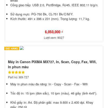
email
Cổng giao tiếp: USB 2.0, PictBridge, RJ45, IEEE 802.11 b/g/n.
Sử dụng mực: PG-750 Bk, CL-751 Bk/C/M/Y.
Kích thước: 491 x 396 x 231 (mm). Trọng lượng: 11,7 kg.
6,050,000 ₫
Lượt xem: 9027
ĐẶT HÀNG
Máy in Canon PIXMA MX727, In, Scan, Copy, Fax, Wifi,
In phun màu
Part no: MX-727
Máy in phun màu đa năng: In - Copy - Scan - Fax - Wifi
Tốc độ in: 15 ipm (đơn sắc), 10 ipm (màu), 46 giây (ảnh 4x6").
Khổ giấy in: A4. Độ phân giải: max 9.600 x 2.400 dpi. Khay
giấy: 250 tờ