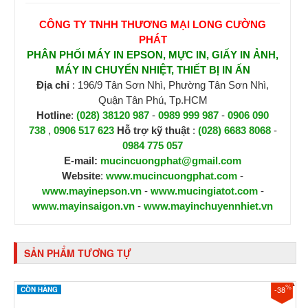
CÔNG TY TNHH THƯƠNG MẠI LONG CƯỜNG
PHÁT
PHÂN PHỐI MÁY IN EPSON, MỰC IN, GIẤY IN ẢNH,
MÁY IN CHUYỂN NHIỆT, THIẾT BỊ IN ẤN
Địa chỉ
: 196/9 Tân Sơn Nhì, Phường Tân Sơn Nhì,
Quận Tân Phú, Tp.HCM
Hotline
:
(028) 38120 987
-
0989 999 987
-
0906 090
738
,
0906 517 623
H
ỗ trợ kỹ thuật
:
(028) 6683 8068
-
0984 775 057
E-mail:
mucincuongphat@gmail.com
Website
:
www.mucincuongphat.com
-
www.mayinepson.vn
-
www.mucingiatot.com
-
www.mayinsaigon.vn
-
www.mayinchuyennhiet.vn
SẢN PHẨM TƯƠNG TỰ
%
-38
CÒN HÀNG