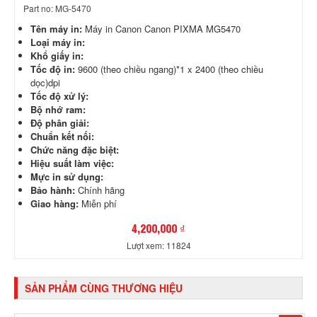
Part no: MG-5470
Tên máy in:
Máy in Canon Canon PIXMA MG5470
Loại máy in:
Khổ giấy in:
Tốc độ in:
9600 (theo chiều ngang)*1 x 2400 (theo chiều
dọc)dpi
Tốc độ xử lý:
Bộ nhớ ram:
Độ phân giải:
Chuẩn kết nối:
Chức năng đặc biệt:
Hiệu suất làm việc:
Mực in sử dụng:
Bảo hành:
Chính hãng
Giao hàng:
Miễn phí
4,200,000 ₫
Lượt xem: 11824
SẢN PHẨM CÙNG THƯƠNG HIỆU