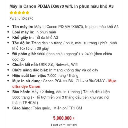
Máy in Canon PIXMA iX6870 wifi, In phun màu khổ A3
Part no: iX6870
Tên máy in:
Máy in Canon PIXMA iX6870, In phun màu khổ A3
Loại máy in:
In phun màu
Khổ giấy in:
Tối đa khổ A3
Tốc độ in:
Trắng đen 15 trang / phút, màu 10 trang / phút, hình
khổ 10x15 cm 36 giây
Độ phân giải:
9600 (theo chiều ngang)*1 x 2400 (theo chiều
dọc) dpi
Chuẩn kết nối:
USB 2.0, Network, WIfi
Chức năng đặc biệt:
In mạng không dây và có dây
Hiệu suất làm việc:
7.000 trang / tháng
Mực in sử dụng:
Canon PGI-750BK, CLI-751Bk/C/M/Y -
Mực
ultra dye Canon
Bảo hành:
Máy 12 tháng, đầu in 1 tháng ( Tất cả điều kiện
5000 trang ) - Hỗ trợ miễn phí 3 tháng đầu tiên khu vực nội
thành TPHCM )
Giao hàng:
Toàn quốc, Miễn phí TPHCM
5,900,000 ₫
Lượt xem: 32189