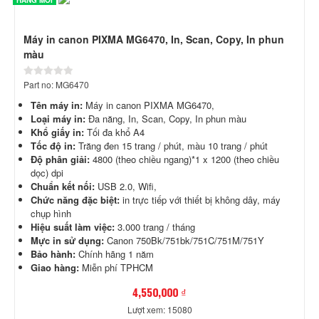
HÀNG MỚI
Máy in canon PIXMA MG6470, In, Scan, Copy, In phun
màu
Part no: MG6470
Tên máy in:
Máy in canon PIXMA MG6470,
Loại máy in:
Đa năng, In, Scan, Copy, In phun màu
Khổ giấy in:
Tối đa khổ A4
Tốc độ in:
Trăng đen 15 trang / phút, màu 10 trang / phút
Độ phân giải:
4800 (theo chiều ngang)*1 x 1200 (theo chiều
dọc) dpi
Chuẩn kết nối:
USB 2.0, Wifi,
Chức năng đặc biệt:
in trực tiếp với thiết bị không dây, máy
chụp hình
Hiệu suất làm việc:
3.000 trang / tháng
Mực in sử dụng:
Canon 750Bk/751bk/751C/751M/751Y
Bảo hành:
Chính hãng 1 năm
Giao hàng:
Miễn phí TPHCM
4,550,000 ₫
Lượt xem: 15080