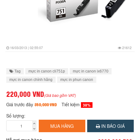
16/03/2013 | 02:55:07
21612
Tag
mực in canon cli751p
mực in canon ix6770
mực in canon chính hãng
mực in phun canon
220,000 VND
(Giá bao gồm VAT)
Giá trước đây
Tiết kiệm
350,000 VND
38%
Số lượng:
MUA HÀNG
IN BÁO GIÁ
Hỗ trợ mua hàng