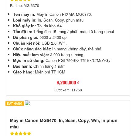
Part no: MG-6370
Tên máy in:
Máy in Canon PIXMA MG6370,
Loại máy in:
In, Scan, Copy, phun màu
Khổ giấy in:
Tối đa khổ A4
Tốc độ in:
Trắng đen 15 trang / phút, màu 10 trang / phút
Độ phân giải:
9600 x 2400 dpi
Chuẩn kết nối:
USB 2.0, Wifi,
Chức năng đặc biệt:
In mạng không dây, thẻ nhớ
Hiệu suất làm việc:
3.000 trang / tháng
Mực in sử dụng:
Canon PGI-750BK/ 751Bk/C/M/Y/Gy
Bảo hành:
Chính hãng 1 năm
Giao hàng:
Miễn phí TPHCM
6,200,000 ₫
Lượt xem: 11268
ĐẶT HÀNG
Máy in Canon MG5470, In, Scan, Copy, Wifi, In phun
màu