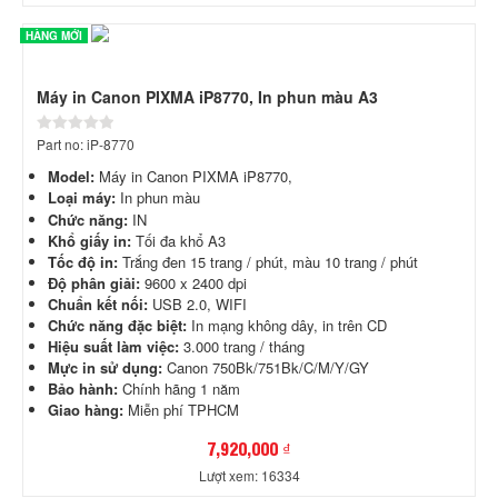
HÀNG MỚI
Máy in Canon PIXMA iP8770, In phun màu A3
Part no: iP-8770
Model:
Máy in Canon PIXMA iP8770,
Loại máy:
In phun màu
Chức năng:
IN
Khổ giấy in:
Tối đa khổ A3
Tốc độ in:
Trắng đen 15 trang / phút, màu 10 trang / phút
Độ phân giải:
9600 x 2400 dpi
Chuẩn kết nối:
USB 2.0, WIFI
Chức năng đặc biệt:
In mạng không dây, in trên CD
Hiệu suất làm việc:
3.000 trang / tháng
Mực in sử dụng:
Canon 750Bk/751Bk/C/M/Y/GY
Bảo hành:
Chính hãng 1 năm
Giao hàng:
Miễn phí TPHCM
7,920,000 ₫
Lượt xem: 16334