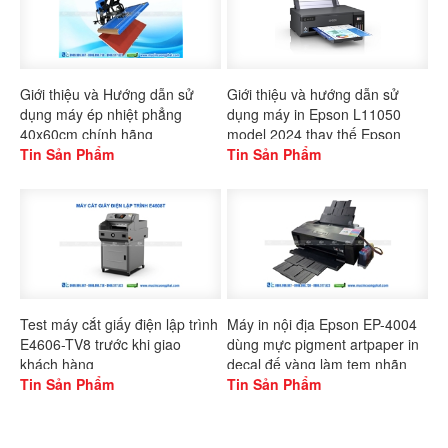
Giới thiệu và Hướng dẫn sử
Giới thiệu và hướng dẫn sử
dụng máy ép nhiệt phẳng
dụng máy in Epson L11050
40x60cm chính hãng
model 2024 thay thế Epson
Gaoshang
Tin Sản Phẩm
L1300
Tin Sản Phẩm
Test máy cắt giấy điện lập trình
Máy in nội địa Epson EP-4004
E4606-TV8 trước khi giao
dùng mực pigment artpaper in
khách hàng
decal đế vàng làm tem nhãn
Tin Sản Phẩm
Tin Sản Phẩm