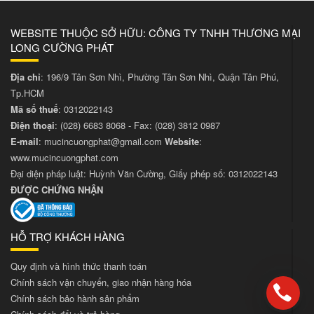
WEBSITE THUỘC SỞ HỮU: CÔNG TY TNHH THƯƠNG MẠI
LONG CƯỜNG PHÁT
Địa chỉ
: 196/9 Tân Sơn Nhì, Phường Tân Sơn Nhì, Quận Tân Phú,
Tp.HCM
Mã số thuế
: 0312022143
Điện thoại
:
(028) 6683 8068
- Fax:
(028) 3812 0987
E-mail
:
mucincuongphat@gmail.com
Website
:
www.mucincuongphat.com
Đại diện pháp luật: Huỳnh Văn Cường, Giấy phép số: 0312022143
ĐƯỢC CHỨNG NHẬN
HỖ TRỢ KHÁCH HÀNG
Quy định và hình thức thanh toán
Chính sách vận chuyển, giao nhận hàng hóa
Chính sách bảo hành sản phẩm