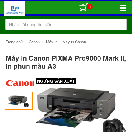
0
Toggle
Naviga
›
›
›
Trang chủ
Canon
Máy in
Máy in Canon
Máy in Canon PIXMA Pro9000 Mark II,
In phun màu A3
NGỪNG SẢN XUẤT