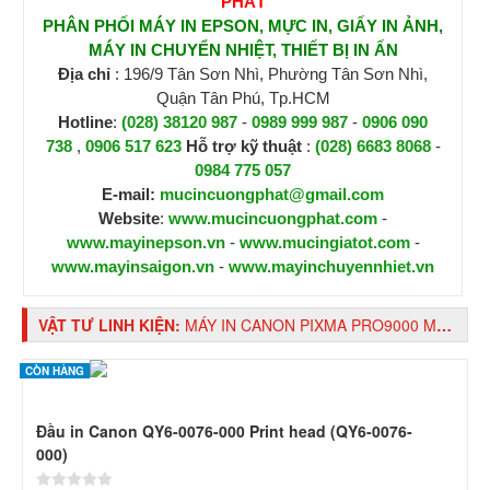
PHÁT
PHÂN PHỐI MÁY IN EPSON, MỰC IN, GIẤY IN ẢNH,
MÁY IN CHUYỂN NHIỆT, THIẾT BỊ IN ẤN
Địa chỉ
: 196/9 Tân Sơn Nhì, Phường Tân Sơn Nhì,
Quận Tân Phú, Tp.HCM
Hotline
:
(028) 38120 987
-
0989 999 987
-
0906 090
738
,
0906 517 623
H
ỗ trợ kỹ thuật
:
(028) 6683 8068
-
0984 775 057
E-mail:
mucincuongphat@gmail.com
Website
:
www.mucincuongphat.com
-
www.mayinepson.vn
-
www.mucingiatot.com
-
www.mayinsaigon.vn
-
www.mayinchuyennhiet.vn
VẬT TƯ LINH KIỆN:
MÁY IN CANON PIXMA PRO9000 MARK II, IN PHUN MÀU A3
CÒN HÀNG
Đầu in Canon QY6-0076-000 Print head (QY6-0076-
000)