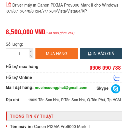
Driver máy in Canon PIXMA Pro9000 Mark II cho Windows
8.1/8.1 x64/8/8 x64/7/7 x64/Vista/Vista64/XP
8,500,000 VND
(Giá bao gồm VAT)
Số lượng:
MUA HÀNG
IN BÁO GIÁ
Hỗ trợ mua hàng
0906 090 738
Hỗ trợ Online
Mail đặt hàng:
mucincuongphat@gmail.com
Skype
Địa chỉ
196/9 Tân Sơn Nhì, P.Tân Sơn Nhì, Q.Tân Phú, Tp.HCM
THÔNG TIN KỸ THUẬT
Tên máy in:
Canon PIXMA Pro9000 Mark II