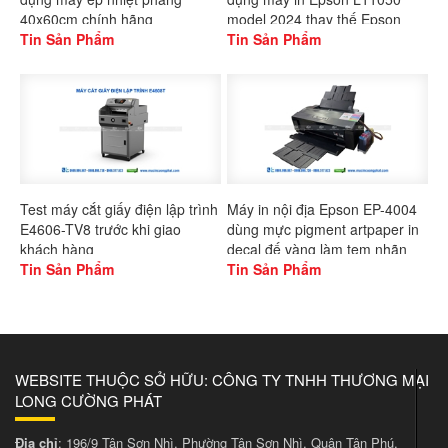
40x60cm chính hãng
model 2024 thay thế Epson
Gaoshang
Tin Sản Phẩm
L1300
Tin Sản Phẩm
Test máy cắt giấy điện lập trình
Máy in nội địa Epson EP-4004
E4606-TV8 trước khi giao
dùng mực pigment artpaper in
khách hàng
decal đế vàng làm tem nhãn
Tin Sản Phẩm
Tin Sản Phẩm
WEBSITE THUỘC SỞ HỮU: CÔNG TY TNHH THƯƠNG MẠI
LONG CƯỜNG PHÁT
Địa chỉ
: 196/9 Tân Sơn Nhì, Phường Tân Sơn Nhì, Quận Tân Phú,