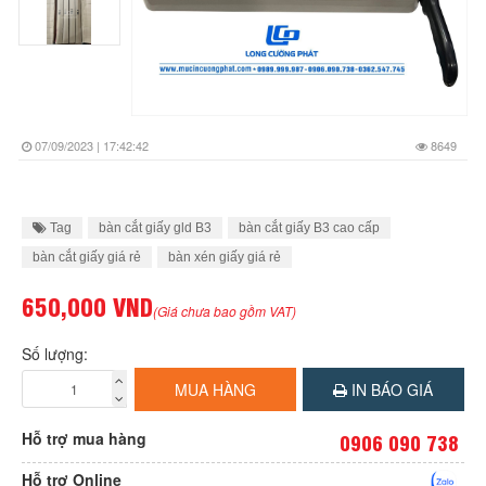
07/09/2023 | 17:42:42
8649
Tag
bàn cắt giấy gld B3
bàn cắt giấy B3 cao cấp
bàn cắt giấy giá rẻ
bàn xén giấy giá rẻ
650,000 VND
(Giá chưa bao gồm VAT)
Số lượng:
MUA HÀNG
IN BÁO GIÁ
Hỗ trợ mua hàng
0906 090 738
Hỗ trợ Online