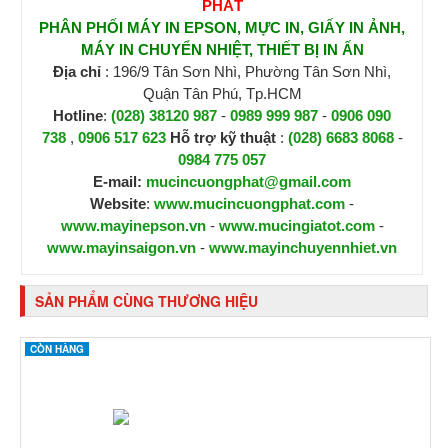
PHÁT
PHÂN PHỐI MÁY IN EPSON, MỰC IN, GIẤY IN ẢNH,
MÁY IN CHUYỂN NHIỆT, THIẾT BỊ IN ẤN
Địa chỉ
: 196/9 Tân Sơn Nhì, Phường Tân Sơn Nhì,
Quận Tân Phú, Tp.HCM
Hotline
:
(028) 38120 987
-
0989 999 987
-
0906 090
738
,
0906 517 623
H
ỗ trợ kỹ thuật
:
(028) 6683 8068
-
0984 775 057
E-mail:
mucincuongphat@gmail.com
Website
:
www.mucincuongphat.com
-
www.mayinepson.vn
-
www.mucingiatot.com
-
www.mayinsaigon.vn
-
www.mayinchuyennhiet.vn
SẢN PHẨM CÙNG THƯƠNG HIỆU
CÒN HÀNG